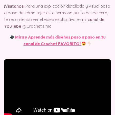
¡Visítanos!
Para una explicación detallada y visual paso
a paso de cómo tejer este hermoso punto desde cero,
te recomiendo ver el video explicativo en mi
canal de
YouTube
@Crochetisimo
Mira y Aprende más diseños paso a paso en tu
canal de Crochet FAVORITO!