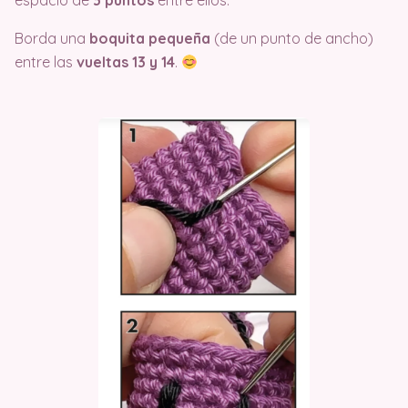
espacio de
3 puntos
entre ellos.
Borda una
boquita pequeña
(de un punto de ancho)
entre las
vueltas 13 y 14
.