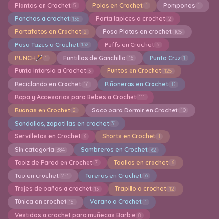
Plantas en Crochet
Polos en Crochet
Pompones
5
1
1
Ponchos a crochet
Porta lapices a crochet
135
2
Portafotos en Crochet
Posa Platos en crochet
2
105
Posa Tazas a Crochet
Puffs en Crochet
132
5
PUNCH
Puntillas de Ganchillo
Punto Cruz
1
16
1
Punto Intarsia a Crochet
Puntos en Crochet
3
125
Reciclando en Crochet
Riñoneras en Crochet
16
12
Ropa y Accesorios para Bebes a Crochet
111
Ruanas en Crochet
Saco para Dormir en Crochet
2
10
Sandalias, zapatillas en crochet
31
Servilletas en Crochet
Shorts en Crochet
6
1
Sin categoría
Sombreros en Crochet
384
62
Tapiz de Pared en Crochet
Toallas en crochet
7
6
Top en crochet
Toreras en Crochet
241
6
Trajes de baños a crochet
Trapillo a crochet
13
12
Túnica en crochet
Verano a Crochet
15
1
Vestidos a crochet para muñecas Barbie
8