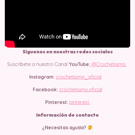
Síguenos en nuestras redes sociales
Suscríbete a nuestro Canal
YouTube:
@Crochetisimo
Instagram:
crochetisimo_oficial
.
Facebook:
crochetisimo.oficial
Pinterest:
pinterest.
Información de contacto
¿Necesitas ayuda?