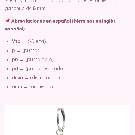
Si estás utilizando hilo tipo manta, se recomienda un
ganchillo de
8 mm
.
Abreviaciones en español (términos en inglés →
español)
Vta
→ (Vuelta)
p
→ (punto)
pb
→ (punto bajo)
pd
→ (punto deslizado)
dism
→ (disminución)
aum
→ (aumento)