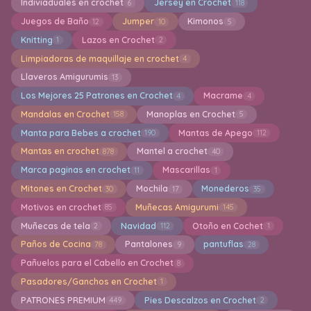
Indiviaduales en crochet
Jersey en Crochet
6
118
Juegos de Baño
Jumper
Kimonos
12
10
5
Knitting
Lazos en Crochet
1
2
Limpiadoras de maquillaje en crochet
4
Llaveros Amigurumis
13
Los Mejores 25 Patrones en Crochet
Macrame
4
4
Mandalas en Crochet
Manoplas en Crochet
158
5
Manta para Bebes a crochet
Mantas de Apego
190
112
Mantas en crochet
Mantel a crochet
878
40
Marca paginas en crochet
Mascarillas
11
1
Mitones en Crochet
Mochila
Monederos
30
17
35
Motivos en crochet
Muñecas Amigurumi
85
145
Muñecas de tela
Navidad
Otoño en Cochet
2
112
1
Paños de Cocina
Pantalones
pantuflas
78
9
28
Pañuelos para el Cabello en Crochet
8
Pasadores/Ganchos en Crochet
1
PATRONES PREMIUM
Pies Descalzos en Crochet
449
2