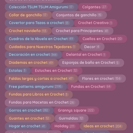
Colección TSUM TSUM Amigurumi
Colgantes
17
27
Collar de ganchillo
Conjuntos de ganchillo
17
15
Covertor para Tazas a crochet
Crochet Creativo
33
1
Crochet navideño
Crochet para Principantes
113
41
Cuadros de la Abuela en Crochet
Cuellos en Crochet
49
20
Cuidados para Nuestros Tejedores
Decor
1
4
Decoración en crochet
Delantal en Crochet
344
1
Diademas en crochet
Esponjas de baño en Crochet
49
5
Estolas
Estuches en Crochet
3
32
Faldas largas y cortas a crochet
Flores en crochet
47
156
Free patterns amigurumi
Fundas en Crochet
2195
64
Fundas para Libros en Crochet
3
Fundas para Macetas en Crochet
26
Gorros en crochet
Grannys square
282
222
Guantes en crochet
Guirnaldas
32
12
Hogar en crochet
Holiday
Ideas en crochet
41
211
204