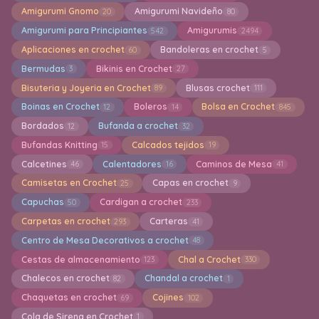
Amigurumi Gnomo
Amigurumi Navideño
20
80
Amigurumi para Principiantes
Amigurumis
542
2494
Aplicaciones en crochet
Bandoleras en crochet
60
5
Bermudas
Bikinis en Crochet
3
27
Bisuteria y Joyeria en Crochet
Blusas crochet
89
111
Boinas en Crochet
Boleros
Bolsa en Crochet
12
14
845
Bordados
Bufanda a crochet
12
32
Bufandas Knitting
Calcados tejidos
15
19
Calcetines
Calentadores
Caminos de Mesa
46
16
41
Camisetas en Crochet
Capas en crochet
25
9
Capuchas
Cardigan a crochet
50
233
Carpetas en crochet
Carteras
293
41
Centro de Mesa Decorativos a crochet
48
Cestas de almacenamiento
Chal a Crochet
123
330
Chalecos en crochet
Chandal a crochet
82
1
Chaquetas en crochet
Cojines
69
102
Cola de Sirena en Crochet
1