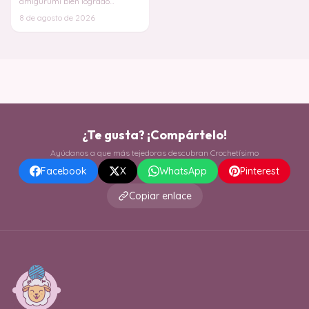
amigurumi bien logrado
depende completamente de la
8 de agosto de 2026
estabilidad y simetr
¿Te gusta? ¡Compártelo!
Ayúdanos a que más tejedoras descubran Crochetísimo
Facebook
X
WhatsApp
Pinterest
Copiar enlace