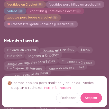
Vestidos en Crochet
Vestidos para Niñas en crochet
99
19
Videos
Zapatillas y Pantuflas a Cochet
20
41
zapatos para bebés a crochet
36
Crochet Inteligente Consejos y Técnicas
21
Nube de etiquetas
Bolsas en Crochet
Bikinis
Delantal en Crochet
Mantas a Crochet
Bufandas
Amigurumi Juguetes para Bebes
Corazones a Crochet
Los Mejores 25 Patrones
Agarraderas en crochet
Caminos y Centros de Mesa
Amigurumis e Ideas Navideñas en Crochet
Usamos cookies para analítica y anuncios. Puedes
Accesorios y Ropa para Bebes
Crochet Navidadeño
aceptar o rechazar.
Más información
kimono en crochet
Almohadas
Mascarillas
Calentadores
Juegos de Baño
Rechazar
Aceptar
Grannys Square
Chaqueta en crochet
Boinas a Crochet
Mascotas