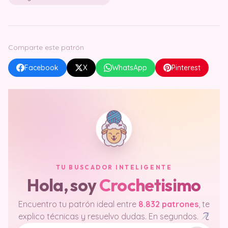
Comparte este patrón
Facebook
X
WhatsApp
Pinterest
TU BUSCADOR INTELIGENTE
Hola, soy
Crochetisimo
Encuentro tu patrón ideal entre
8.832 patrones
, te
explico técnicas y resuelvo dudas. En segundos.