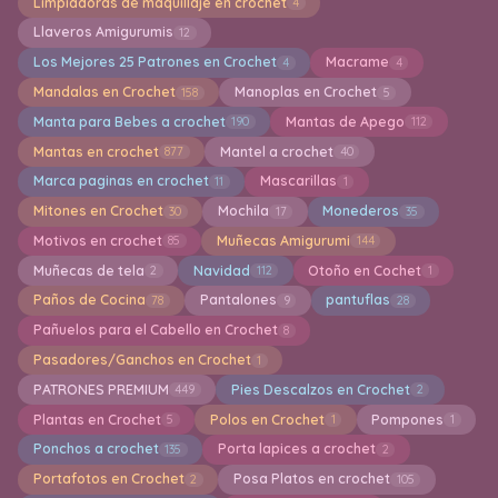
Limpiadoras de maquillaje en crochet
4
Llaveros Amigurumis
12
Los Mejores 25 Patrones en Crochet
Macrame
4
4
Mandalas en Crochet
Manoplas en Crochet
158
5
Manta para Bebes a crochet
Mantas de Apego
190
112
Mantas en crochet
Mantel a crochet
877
40
Marca paginas en crochet
Mascarillas
11
1
Mitones en Crochet
Mochila
Monederos
30
17
35
Motivos en crochet
Muñecas Amigurumi
85
144
Muñecas de tela
Navidad
Otoño en Cochet
2
112
1
Paños de Cocina
Pantalones
pantuflas
78
9
28
Pañuelos para el Cabello en Crochet
8
Pasadores/Ganchos en Crochet
1
PATRONES PREMIUM
Pies Descalzos en Crochet
449
2
Plantas en Crochet
Polos en Crochet
Pompones
5
1
1
Ponchos a crochet
Porta lapices a crochet
135
2
Portafotos en Crochet
Posa Platos en crochet
2
105