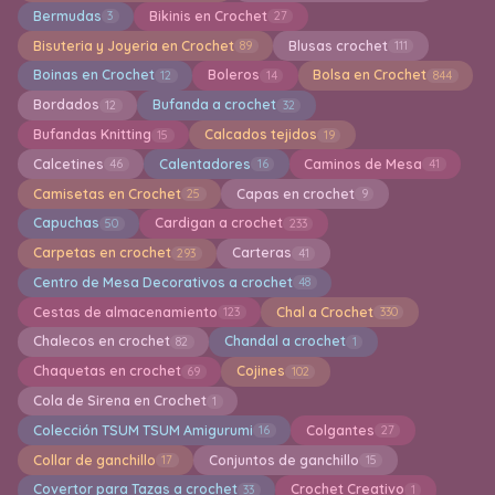
Bermudas
Bikinis en Crochet
3
27
Bisuteria y Joyeria en Crochet
Blusas crochet
89
111
Boinas en Crochet
Boleros
Bolsa en Crochet
12
14
844
Bordados
Bufanda a crochet
12
32
Bufandas Knitting
Calcados tejidos
15
19
Calcetines
Calentadores
Caminos de Mesa
46
16
41
Camisetas en Crochet
Capas en crochet
25
9
Capuchas
Cardigan a crochet
50
233
Carpetas en crochet
Carteras
293
41
Centro de Mesa Decorativos a crochet
48
Cestas de almacenamiento
Chal a Crochet
123
330
Chalecos en crochet
Chandal a crochet
82
1
Chaquetas en crochet
Cojines
69
102
Cola de Sirena en Crochet
1
Colección TSUM TSUM Amigurumi
Colgantes
16
27
Collar de ganchillo
Conjuntos de ganchillo
17
15
Covertor para Tazas a crochet
Crochet Creativo
33
1