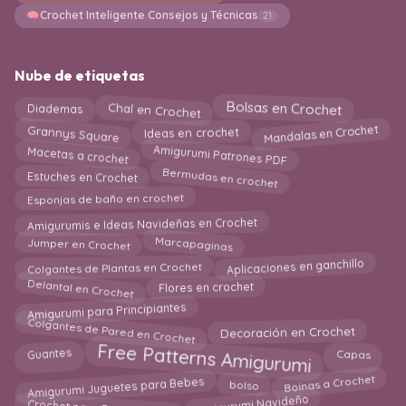
Crochet Inteligente Consejos y Técnicas
21
Nube de etiquetas
Bolsas en Crochet
Diademas
Chal en Crochet
Mandalas en Crochet
Grannys Square
Ideas en crochet
Amigurumi Patrones PDF
Macetas a crochet
Bermudas en crochet
Estuches en Crochet
Esponjas de baño en crochet
Amigurumis e Ideas Navideñas en Crochet
Marcapaginas
Jumper en Crochet
Aplicaciones en ganchillo
Colgantes de Plantas en Crochet
Delantal en Crochet
Flores en crochet
Amigurumi para Principiantes
Colgantes de Pared en Crochet
Decoración en Crochet
Free Patterns Amigurumi
Guantes
Capas
Boinas a Crochet
Amigurumi Juguetes para Bebes
bolso
Amigurumi Navideño