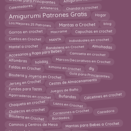
Crochet para Principiantes
Calentadores
Alfileteros
Chandal a crochet
Amigurumi Patrones Gratis
Hogar
Mantas a Crochet
Los Mejores 25 Patrones
blog
Macrame
Gorros en crochet
Capuchas en crochet
MANTA
Cuellos en Crochet
Individuales en crochet
Mantel a crochet
Almohadas
Bandolera en Crochet
Accesorios y Ropa para Bebes
Camiseta en crochet
Marcos Decorativos en Crochet
holiday
Alfombras
kimono en crochet
Faldas en Crochet
diy
Guía para Principiantes
Bisuteria y Joyeria en Crochet
Cestas de Almacenamiento
Jersey en Crochet
Fundas para Tazas
Juegos de Baño
Calcetines en crochet
Agarraderas en crochet
Bufandas
Chaqueta en crochet
Lazos en Crochet
Corazones a Crochet
Chalecos en crochet
Cazadora
Bisutería en Crochet
Bordados
Mantas para Bebes a Crochet
Caminos y Centros de Mesa