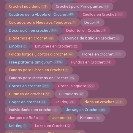
Crochet navideño
Crochet para Principantes
113
41
Cuadros de la Abuela en Crochet
Cuellos en Crochet
49
20
Cuidados para Nuestros Tejedores
Decor
1
4
Decoración en crochet
Delantal en Crochet
344
1
Diademas en crochet
Esponjas de baño en Crochet
49
5
Estolas
Estuches en Crochet
3
32
Faldas largas y cortas a crochet
Flores en crochet
47
156
Free patterns amigurumi
Fundas en Crochet
2194
64
Fundas para Libros en Crochet
3
Fundas para Macetas en Crochet
26
Gorros en crochet
Grannys square
282
222
Guantes en crochet
Guirnaldas
32
12
Hogar en crochet
Holiday
Ideas en crochet
41
211
204
Indiviaduales en crochet
Jersey en Crochet
6
118
Juegos de Baño
Jumper
Kimonos
12
10
5
Knitting
Lazos en Crochet
1
2