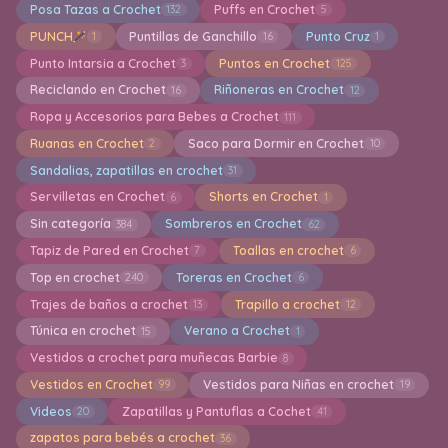
Posa Tazas a Crochet
Puffs en Crochet
132
5
PUNCH
Puntillas de Ganchillo
Punto Cruz
1
16
1
Punto Intarsia a Crochet
Puntos en Crochet
3
125
Reciclando en Crochet
Riñoneras en Crochet
16
12
Ropa y Accesorios para Bebes a Crochet
111
Ruanas en Crochet
Saco para Dormir en Crochet
2
10
Sandalias, zapatillas en crochet
31
Servilletas en Crochet
Shorts en Crochet
6
1
Sin categoría
Sombreros en Crochet
384
62
Tapiz de Pared en Crochet
Toallas en crochet
7
6
Top en crochet
Toreras en Crochet
240
6
Trajes de baños a crochet
Trapillo a crochet
13
12
Túnica en crochet
Verano a Crochet
15
1
Vestidos a crochet para muñecas Barbie
8
Vestidos en Crochet
Vestidos para Niñas en crochet
99
19
Videos
Zapatillas y Pantuflas a Cochet
20
41
zapatos para bebés a crochet
36