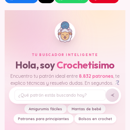
TU BUSCADOR INTELIGENTE
Hola, soy
Crochetisimo
Encuentro tu patrón ideal entre
8.832 patrones
, te
explico técnicas y resuelvo dudas. En segundos.
Tu pregunta
Amigurumis fáciles
Mantas de bebé
Patrones para principiantes
Bolsos en crochet