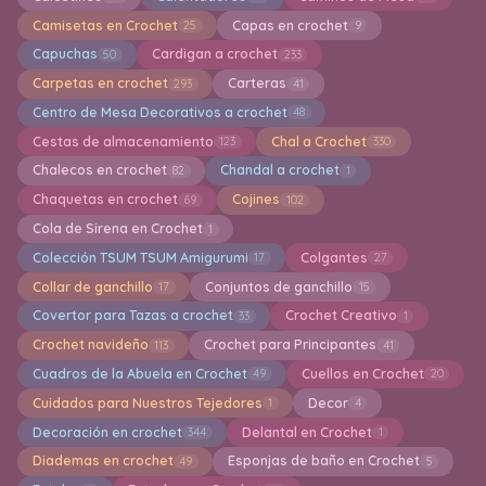
Camisetas en Crochet
Capas en crochet
25
9
Capuchas
Cardigan a crochet
50
233
Carpetas en crochet
Carteras
293
41
Centro de Mesa Decorativos a crochet
48
Cestas de almacenamiento
Chal a Crochet
123
330
Chalecos en crochet
Chandal a crochet
82
1
Chaquetas en crochet
Cojines
69
102
Cola de Sirena en Crochet
1
Colección TSUM TSUM Amigurumi
Colgantes
17
27
Collar de ganchillo
Conjuntos de ganchillo
17
15
Covertor para Tazas a crochet
Crochet Creativo
33
1
Crochet navideño
Crochet para Principantes
113
41
Cuadros de la Abuela en Crochet
Cuellos en Crochet
49
20
Cuidados para Nuestros Tejedores
Decor
1
4
Decoración en crochet
Delantal en Crochet
344
1
Diademas en crochet
Esponjas de baño en Crochet
49
5