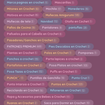
Marca paginas en crochet
Mascarillas
11
1
Mitones en Crochet
Mochila
Monederos
30
17
35
Motivos en crochet
Muñecas Amigurumi
85
145
Muñecas de tela
Navidad
Otoño en Cochet
2
112
1
Paños de Cocina
Pantalones
pantuflas
78
9
28
Pañuelos para el Cabello en Crochet
8
Pasadores/Ganchos en Crochet
1
PATRONES PREMIUM
Pies Descalzos en Crochet
449
2
Plantas en Crochet
Polos en Crochet
Pompones
5
1
1
Ponchos a crochet
Porta lapices a crochet
135
2
Portafotos en Crochet
Posa Platos en crochet
2
105
Posa Tazas a Crochet
Puffs en Crochet
132
5
PUNCH
Puntillas de Ganchillo
Punto Cruz
1
16
1
Punto Intarsia a Crochet
Puntos en Crochet
3
125
Reciclando en Crochet
Riñoneras en Crochet
16
12
Ropa y Accesorios para Bebes a Crochet
111
Ruanas en Crochet
Saco para Dormir en Crochet
2
10