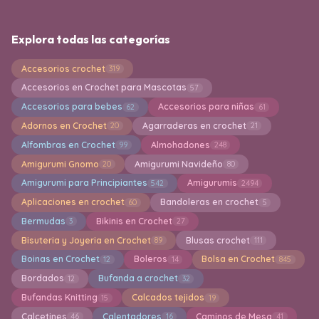
Explora todas las categorías
Accesorios crochet
319
Accesorios en Crochet para Mascotas
57
Accesorios para bebes
Accesorios para niñas
62
61
Adornos en Crochet
Agarraderas en crochet
20
21
Alfombras en Crochet
Almohadones
99
248
Amigurumi Gnomo
Amigurumi Navideño
20
80
Amigurumi para Principiantes
Amigurumis
542
2494
Aplicaciones en crochet
Bandoleras en crochet
60
5
Bermudas
Bikinis en Crochet
3
27
Bisuteria y Joyeria en Crochet
Blusas crochet
89
111
Boinas en Crochet
Boleros
Bolsa en Crochet
12
14
845
Bordados
Bufanda a crochet
12
32
Bufandas Knitting
Calcados tejidos
15
19
Calcetines
Calentadores
Caminos de Mesa
46
16
41