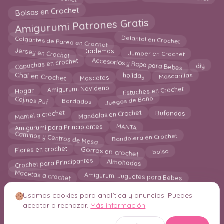
Bolsas en Crochet
Amigurumi Patrones Gratis
Colgantes de Pared en Crochet
Delantal en Crochet
Jersey en Crochet
Jumper en Crochet
Diademas
Capuchas en crochet
Accesorios y Ropa para Bebes
diy
Chal en Crochet
Mascotas
holiday
Mascarillas
Estuches en Crochet
Amigurumi Navideño
Hogar
Juegos de Baño
Cojines Puf
Bordados
Mantel a crochet
Mandalas en Crochet
Bufandas
Amigurumi para Principiantes
MANTA
Caminos y Centros de Mesa
Bandolera en Crochet
Gorros en crochet
Flores en crochet
bolso
Crochet para Principantes
Almohadas
Macetas a crochet
Amigurumi Juguetes para Bebes
Usamos cookies para analítica y anuncios. Puedes
aceptar o rechazar.
Más información
© 2026 Crochetisimo. Todos los derechos reservados.