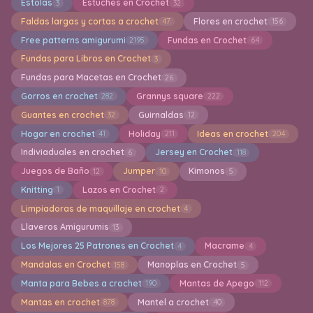
Estolas
Estuches en Crochet
3
32
Faldas largas y cortas a crochet
Flores en crochet
47
156
Free patterns amigurumi
Fundas en Crochet
2195
64
Fundas para Libros en Crochet
3
Fundas para Macetas en Crochet
26
Gorros en crochet
Grannys square
282
222
Guantes en crochet
Guirnaldas
32
12
Hogar en crochet
Holiday
Ideas en crochet
41
211
204
Indiviaduales en crochet
Jersey en Crochet
6
118
Juegos de Baño
Jumper
Kimonos
12
10
5
Knitting
Lazos en Crochet
1
2
Limpiadoras de maquillaje en crochet
4
Llaveros Amigurumis
13
Los Mejores 25 Patrones en Crochet
Macrame
4
4
Mandalas en Crochet
Manoplas en Crochet
158
5
Manta para Bebes a crochet
Mantas de Apego
190
112
Mantas en crochet
Mantel a crochet
878
40