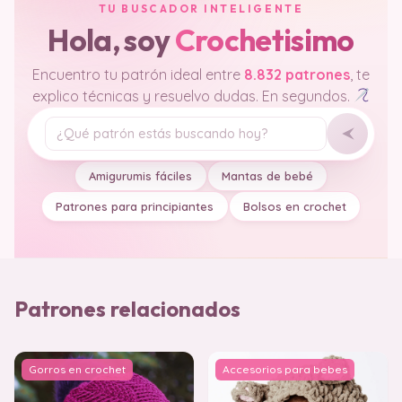
TU BUSCADOR INTELIGENTE
Hola, soy
Crochetisimo
Encuentro tu patrón ideal entre
8.832 patrones
, te
explico técnicas y resuelvo dudas. En segundos.
Tu pregunta
Amigurumis fáciles
Mantas de bebé
Patrones para principiantes
Bolsos en crochet
Patrones relacionados
Gorros en crochet
Accesorios para bebes