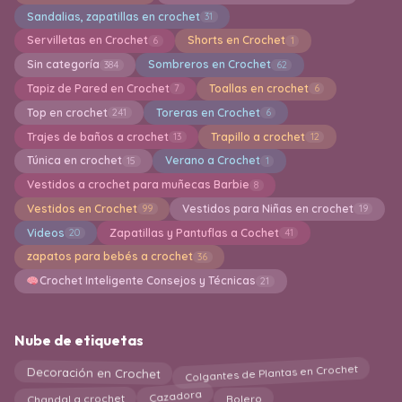
Sandalias, zapatillas en crochet
31
Servilletas en Crochet
Shorts en Crochet
6
1
Sin categoría
Sombreros en Crochet
384
62
Tapiz de Pared en Crochet
Toallas en crochet
7
6
Top en crochet
Toreras en Crochet
241
6
Trajes de baños a crochet
Trapillo a crochet
13
12
Túnica en crochet
Verano a Crochet
15
1
Vestidos a crochet para muñecas Barbie
8
Vestidos en Crochet
Vestidos para Niñas en crochet
99
19
Videos
Zapatillas y Pantuflas a Cochet
20
41
zapatos para bebés a crochet
36
Crochet Inteligente Consejos y Técnicas
21
Nube de etiquetas
Colgantes de Plantas en Crochet
Decoración en Crochet
Chandal a crochet
Cazadora
Bolero