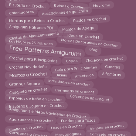
Bisutería en Crochet
Boinas a Crochet
Macrame
Aplicaciones en ganchillo
Calentadores
Faldas en Crochet
Mantas para Bebes a Crochet
Mantas de Apego
Amigurumi Patrones PDF
Cestas de Almacenamiento
Ideas en crochet
Marcos Decorativos en Crochet
Los Mejores 25 Patrones
Free Patterns Amigurumi
blog
Crochet para Principiantes
Capas
Chalecos en crochet
Guía para Principiantes
Crochet Navidadeño
Guantes
Mantas a Crochet
Alfileteros
Bikinis
Alfombras
Individuales en crochet
Grannys Square
Bermudas en crochet
Chaqueta en crochet
Calcetines en crochet
Esponjas de baño en crochet
Bisuteria y Joyeria en Crochet
Amigurumis e Ideas Navideñas en Crochet
Agarraderas en crochet
Fundas para Tazas
Cuellos en Crochet
Lazos en Crochet
kimono en crochet
Corazones a Crochet
Camiseta en crochet
Marcapaginas