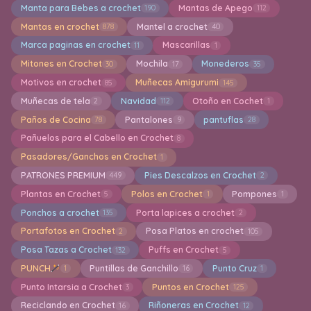
Manta para Bebes a crochet
Mantas de Apego
190
112
Mantas en crochet
Mantel a crochet
878
40
Marca paginas en crochet
Mascarillas
11
1
Mitones en Crochet
Mochila
Monederos
30
17
35
Motivos en crochet
Muñecas Amigurumi
85
145
Muñecas de tela
Navidad
Otoño en Cochet
2
112
1
Paños de Cocina
Pantalones
pantuflas
78
9
28
Pañuelos para el Cabello en Crochet
8
Pasadores/Ganchos en Crochet
1
PATRONES PREMIUM
Pies Descalzos en Crochet
449
2
Plantas en Crochet
Polos en Crochet
Pompones
5
1
1
Ponchos a crochet
Porta lapices a crochet
135
2
Portafotos en Crochet
Posa Platos en crochet
2
105
Posa Tazas a Crochet
Puffs en Crochet
132
5
PUNCH
Puntillas de Ganchillo
Punto Cruz
1
16
1
Punto Intarsia a Crochet
Puntos en Crochet
3
125
Reciclando en Crochet
Riñoneras en Crochet
16
12