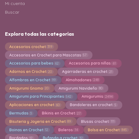
Mi cuenta
Buscar
Explora todas las categorías
Accesorios crochet
319
Accesorios en Crochet para Mascotas
57
Accesorios para bebes
Accesorios para niñas
62
61
Adornos en Crochet
Agarraderas en crochet
20
21
Alfombras en Crochet
Almohadones
99
248
Amigurumi Gnomo
Amigurumi Navideño
20
80
Amigurumi para Principiantes
Amigurumis
542
2494
Aplicaciones en crochet
Bandoleras en crochet
60
5
Bermudas
Bikinis en Crochet
3
27
Bisuteria y Joyeria en Crochet
Blusas crochet
89
111
Boinas en Crochet
Boleros
Bolsa en Crochet
12
14
845
Bordados
Bufanda a crochet
12
32