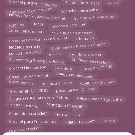
Crochet para Principiantes
Fundas para Tazas
bolso
Agarraderas en crochet
Capuchas en crochet
Marcos Decorativos en Crochet
Guía para Principiantes
Guantes
kimono en crochet
Hogar
Jersey en Crochet
Individuales en crochet
Colgantes de Plantas en Crochet
Alfombras
Colgantes de Pared en Crochet
Macetas a crochet
Mantas de Apego
Chandal a crochet
Bikinis
Accesorios y Ropa para Bebes
Chalecos en crochet
Flores en crochet
Crochet Navidadeño
Cazadora
Amigurumi Navideño
Calcetines en crochet
Calentadores
Cuellos en Crochet
Boinas a Crochet
Bandolera en Crochet
Bolsas en Crochet
Amigurumi Juguetes para Bebes
Aplicaciones en ganchillo
Juegos de Baño
Mantas a Crochet
diy
MANTA
Chaqueta en crochet
Mantel a crochet
Crochet para Principantes
Bolero
Lazos en Crochet