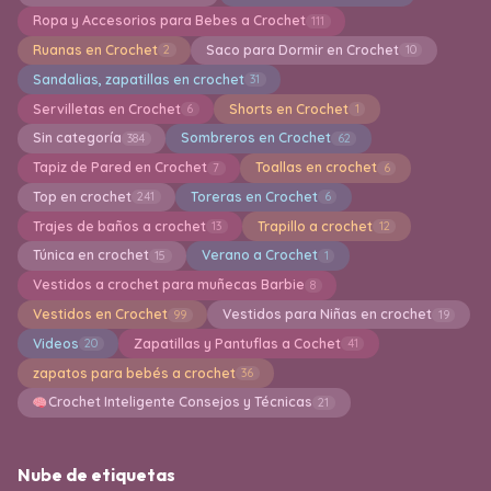
Ropa y Accesorios para Bebes a Crochet
111
Ruanas en Crochet
Saco para Dormir en Crochet
2
10
Sandalias, zapatillas en crochet
31
Servilletas en Crochet
Shorts en Crochet
6
1
Sin categoría
Sombreros en Crochet
384
62
Tapiz de Pared en Crochet
Toallas en crochet
7
6
Top en crochet
Toreras en Crochet
241
6
Trajes de baños a crochet
Trapillo a crochet
13
12
Túnica en crochet
Verano a Crochet
15
1
Vestidos a crochet para muñecas Barbie
8
Vestidos en Crochet
Vestidos para Niñas en crochet
99
19
Videos
Zapatillas y Pantuflas a Cochet
20
41
zapatos para bebés a crochet
36
Crochet Inteligente Consejos y Técnicas
21
Nube de etiquetas