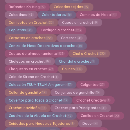
Bufandas Knitting
Calcados tejidos
15
19
Calcetines
Calentadores
Caminos de Mesa
46
16
41
Camisetas en Crochet
Capas en crochet
25
9
Capuchas
Cardigan a crochet
50
233
Carpetas en crochet
Carteras
293
41
Centro de Mesa Decorativos a crochet
48
Cestas de almacenamiento
Chal a Crochet
123
330
Chalecos en crochet
Chandal a crochet
82
1
Chaquetas en crochet
Cojines
69
102
Cola de Sirena en Crochet
1
Colección TSUM TSUM Amigurumi
Colgantes
17
27
Collar de ganchillo
Conjuntos de ganchillo
17
15
Covertor para Tazas a crochet
Crochet Creativo
33
1
Crochet navideño
Crochet para Principantes
113
41
Cuadros de la Abuela en Crochet
Cuellos en Crochet
49
20
Cuidados para Nuestros Tejedores
Decor
1
4