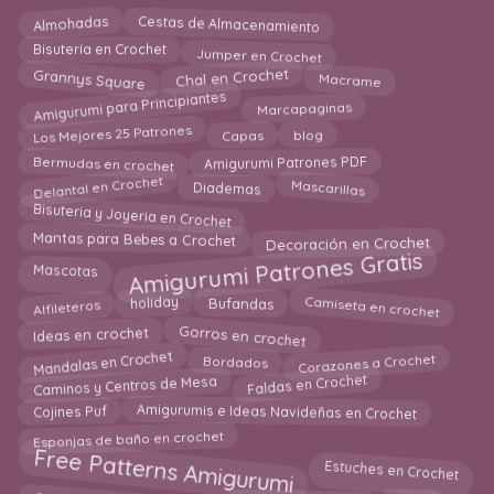
Cestas de Almacenamiento
Almohadas
Jumper en Crochet
Bisutería en Crochet
Chal en Crochet
Grannys Square
Macrame
Amigurumi para Principiantes
Marcapaginas
Los Mejores 25 Patrones
Capas
blog
Amigurumi Patrones PDF
Bermudas en crochet
Delantal en Crochet
Mascarillas
Diademas
Bisuteria y Joyeria en Crochet
Mantas para Bebes a Crochet
Decoración en Crochet
Amigurumi Patrones Gratis
Mascotas
Camiseta en crochet
holiday
Bufandas
Alfileteros
Gorros en crochet
Ideas en crochet
Mandalas en Crochet
Corazones a Crochet
Bordados
Faldas en Crochet
Caminos y Centros de Mesa
Cojines Puf
Amigurumis e Ideas Navideñas en Crochet
Esponjas de baño en crochet
Free Patterns Amigurumi
Estuches en Crochet