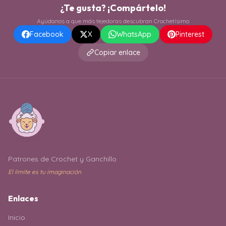
¿Te gusta? ¡Compártelo!
Ayúdanos a que más tejedoras descubran Crochetísimo
Facebook
X
WhatsApp
Pinterest
Copiar enlace
Patrones de Crochet y Ganchillo
El límite es tu imaginación
Enlaces
Inicio