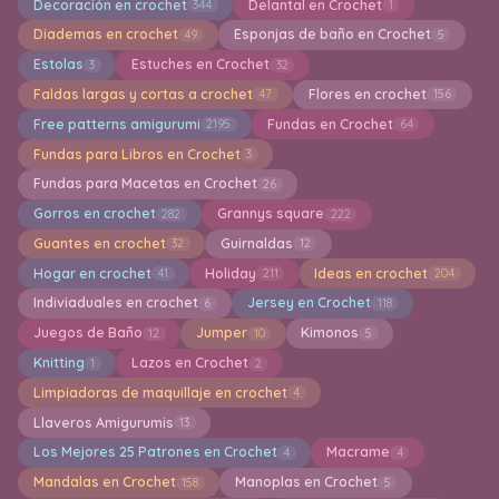
Decoración en crochet
Delantal en Crochet
344
1
Diademas en crochet
Esponjas de baño en Crochet
49
5
Estolas
Estuches en Crochet
3
32
Faldas largas y cortas a crochet
Flores en crochet
47
156
Free patterns amigurumi
Fundas en Crochet
2195
64
Fundas para Libros en Crochet
3
Fundas para Macetas en Crochet
26
Gorros en crochet
Grannys square
282
222
Guantes en crochet
Guirnaldas
32
12
Hogar en crochet
Holiday
Ideas en crochet
41
211
204
Indiviaduales en crochet
Jersey en Crochet
6
118
Juegos de Baño
Jumper
Kimonos
12
10
5
Knitting
Lazos en Crochet
1
2
Limpiadoras de maquillaje en crochet
4
Llaveros Amigurumis
13
Los Mejores 25 Patrones en Crochet
Macrame
4
4
Mandalas en Crochet
Manoplas en Crochet
158
5