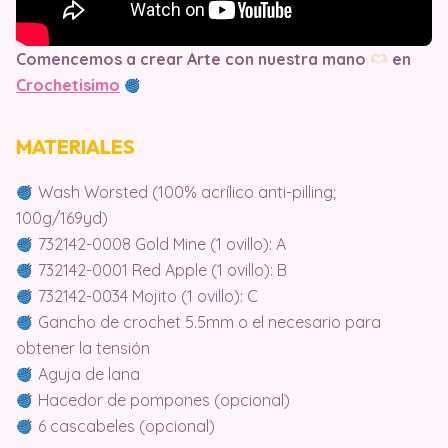
Comencemos a crear Arte con nuestra mano
en
Crochetisimo
MATERIALES
Wash Worsted (100% acrílico anti-pilling;
100g/169yd)
732142-0008 Gold Mine (1 ovillo): A
732142-0001 Red Apple (1 ovillo): B
732142-0034 Mojito (1 ovillo): C
Gancho de crochet 5.5mm o el necesario para
obtener la tensión
Aguja de lana
Hacedor de pompones (opcional)
6 cascabeles (opcional)