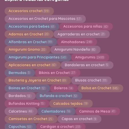
Accesorios crochet
319
Accesorios en Crochet para Mascotas
57
Accesorios para bebes
Accesorios para niñas
61
60
Adornos en Crochet
Agarraderas en crochet
20
21
Alfombras en Crochet
Almohadones
99
248
Amigurumi Gnomo
Amigurumi Navideño
20
80
Amigurumi para Principiantes
Amigurumis
541
2493
Aplicaciones en crochet
Bandoleras en crochet
60
5
Bermudas
Bikinis en Crochet
3
27
Bisuteria y Joyeria en Crochet
Blusas crochet
89
111
Boinas en Crochet
Boleros
Bolsa en Crochet
12
14
845
Bordados
Bufanda a crochet
12
32
Bufandas Knitting
Calcados tejidos
15
19
Calcetines
Calentadores
Caminos de Mesa
46
16
41
Camisetas en Crochet
Capas en crochet
25
9
Capuchas
Cardigan a crochet
50
233