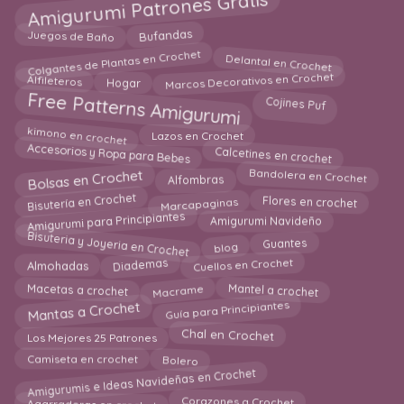
Amigurumi Patrones Gratis
Bufandas
Juegos de Baño
Colgantes de Plantas en Crochet
Delantal en Crochet
Marcos Decorativos en Crochet
Hogar
Alfileteros
Free Patterns Amigurumi
Cojines Puf
kimono en crochet
Lazos en Crochet
Accesorios y Ropa para Bebes
Calcetines en crochet
Bandolera en Crochet
Bolsas en Crochet
Alfombras
Flores en crochet
Bisutería en Crochet
Marcapaginas
Amigurumi para Principiantes
Amigurumi Navideño
Bisuteria y Joyeria en Crochet
Guantes
blog
Diademas
Cuellos en Crochet
Almohadas
Macetas a crochet
Macrame
Mantel a crochet
Guía para Principiantes
Mantas a Crochet
Chal en Crochet
Los Mejores 25 Patrones
Camiseta en crochet
Bolero
Amigurumis e Ideas Navideñas en Crochet
Corazones a Crochet
Agarraderas en crochet