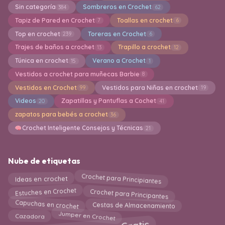
Sin categoría
Sombreros en Crochet
384
62
Tapiz de Pared en Crochet
Toallas en crochet
7
6
Top en crochet
Toreras en Crochet
239
6
Trajes de baños a crochet
Trapillo a crochet
13
12
Túnica en crochet
Verano a Crochet
15
1
Vestidos a crochet para muñecas Barbie
8
Vestidos en Crochet
Vestidos para Niñas en crochet
99
19
Videos
Zapatillas y Pantuflas a Cochet
20
41
zapatos para bebés a crochet
36
Crochet Inteligente Consejos y Técnicas
21
Nube de etiquetas
Crochet para Principiantes
Ideas en crochet
Crochet para Principantes
Estuches en Crochet
Capuchas en crochet
Cestas de Almacenamiento
Jumper en Crochet
Cazadora