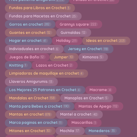
Fundas para Libros en Crochet
3
Fundas para Macetas en Crochet
25
Gorros en crochet
Grannys square
282
222
Guantes en crochet
Guirnaldas
32
12
Hogar en crochet
Holiday
Ideas en crochet
41
211
203
Indiviaduales en crochet
Jersey en Crochet
6
118
Juegos de Baño
Jumper
Kimonos
12
10
5
Knitting
Lazos en Crochet
1
2
Limpiadoras de maquillaje en crochet
4
Llaveros Amigurumis
13
Los Mejores 25 Patrones en Crochet
Macrame
4
4
Mandalas en Crochet
Manoplas en Crochet
158
5
Manta para Bebes a crochet
Mantas de Apego
190
112
Mantas en crochet
Mantel a crochet
878
40
Marca paginas en crochet
Mascarillas
11
1
Mitones en Crochet
Mochila
Monederos
30
17
35