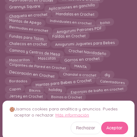
Aplicaciones en ganchillo
Grannys Square
Mandalas en Crochet
Chaqueta en crochet
Mantas de Apego
Individuales en crochet
bolso
Bermudas en crochet
Amigurumi Patrones PDF
Fundas para Tazas
Faldas en Crochet
Amigurumi Juguetes para Bebes
Chalecos en crochet
Caminos y Centros de Mesa
Crochet Navidadeño
Gorros en crochet
Mascotas
Mascarillas
Colgantes de Pared en Crochet
MANTA
Decoración en Crochet
diy
Chandal a crochet
Mantas para Bebes a Crochet
Calentadores
Bordados
Esponjas de baño en crochet
Capas
holiday
Bikinis
Boinas a Crochet
Jersey en Crochet
Usamos cookies para analítica y anuncios. Puedes
aceptar o rechazar.
Más información
© 2026 Crochetisimo. Todos los derechos reservados.
Rechazar
Aceptar