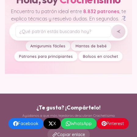
Encuentro tu patrón ideal entre
8.832 patrones
, te
explico técnicas y resuelvo dudas. En segundos.
Tu pregunta
Amigurumis fáciles
Mantas de bebé
Patrones para principiantes
Bolsos en crochet
¿Te gusta? ¡Compártelo!
Ayúdanos a que más tejedoras descubran Crochetísimo
Facebook
X
WhatsApp
Pinterest
Copiar enlace