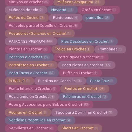
Motivos en crochet
Muñecas Amigurumi
85
145
Muñecas de tela
Navidad
Otoño en Cochet
2
112
1
Paños de Cocina
Pantalones
pantuflas
78
9
28
Pañuelos para el Cabello en Crochet
8
Pasadores/Ganchos en Crochet
1
PATRONES PREMIUM
Pies Descalzos en Crochet
449
2
Plantas en Crochet
Polos en Crochet
Pompones
5
1
1
Ponchos a crochet
Porta lapices a crochet
135
2
Portafotos en Crochet
Posa Platos en crochet
2
105
Posa Tazas a Crochet
Puffs en Crochet
132
5
PUNCH
Puntillas de Ganchillo
Punto Cruz
1
16
1
Punto Intarsia a Crochet
Puntos en Crochet
3
125
Reciclando en Crochet
Riñoneras en Crochet
16
12
Ropa y Accesorios para Bebes a Crochet
110
Ruanas en Crochet
Saco para Dormir en Crochet
2
10
Sandalias, zapatillas en crochet
31
Servilletas en Crochet
Shorts en Crochet
6
1