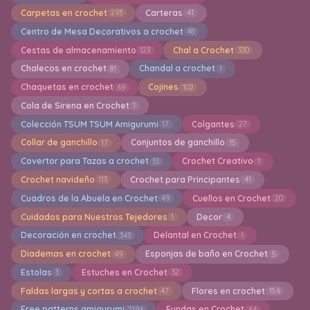
Carpetas en crochet
Carteras
293
41
Centro de Mesa Decorativos a crochet
48
Cestas de almacenamiento
Chal a Crochet
123
330
Chalecos en crochet
Chandal a crochet
81
1
Chaquetas en crochet
Cojines
69
102
Cola de Sirena en Crochet
1
Colección TSUM TSUM Amigurumi
Colgantes
17
27
Collar de ganchillo
Conjuntos de ganchillo
17
15
Covertor para Tazas a crochet
Crochet Creativo
33
1
Crochet navideño
Crochet para Principantes
113
41
Cuadros de la Abuela en Crochet
Cuellos en Crochet
49
20
Cuidados para Nuestros Tejedores
Decor
1
4
Decoración en crochet
Delantal en Crochet
343
1
Diademas en crochet
Esponjas de baño en Crochet
49
5
Estolas
Estuches en Crochet
3
32
Faldas largas y cortas a crochet
Flores en crochet
47
156
Free patterns amigurumi
Fundas en Crochet
2194
64