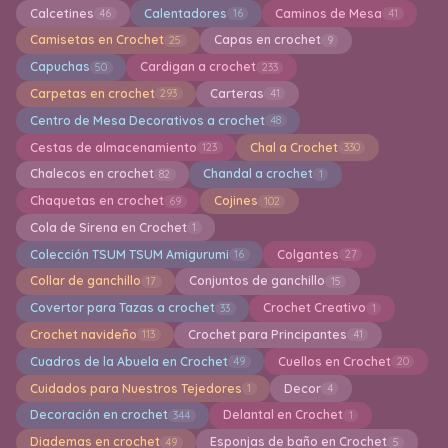
Calcetines
Calentadores
Caminos de Mesa
46
16
41
Camisetas en Crochet
Capas en crochet
25
9
Capuchas
Cardigan a crochet
50
233
Carpetas en crochet
Carteras
293
41
Centro de Mesa Decorativos a crochet
48
Cestas de almacenamiento
Chal a Crochet
123
330
Chalecos en crochet
Chandal a crochet
82
1
Chaquetas en crochet
Cojines
69
102
Cola de Sirena en Crochet
1
Colección TSUM TSUM Amigurumi
Colgantes
16
27
Collar de ganchillo
Conjuntos de ganchillo
17
15
Covertor para Tazas a crochet
Crochet Creativo
33
1
Crochet navideño
Crochet para Principantes
113
41
Cuadros de la Abuela en Crochet
Cuellos en Crochet
49
20
Cuidados para Nuestros Tejedores
Decor
1
4
Decoración en crochet
Delantal en Crochet
344
1
Diademas en crochet
Esponjas de baño en Crochet
49
5