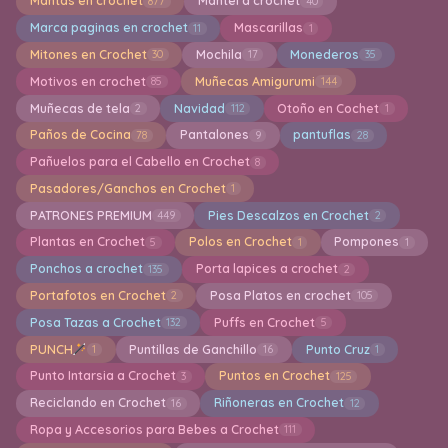
Mantas en crochet
Mantel a crochet
877
40
Marca paginas en crochet
Mascarillas
11
1
Mitones en Crochet
Mochila
Monederos
30
17
35
Motivos en crochet
Muñecas Amigurumi
85
144
Muñecas de tela
Navidad
Otoño en Cochet
2
112
1
Paños de Cocina
Pantalones
pantuflas
78
9
28
Pañuelos para el Cabello en Crochet
8
Pasadores/Ganchos en Crochet
1
PATRONES PREMIUM
Pies Descalzos en Crochet
449
2
Plantas en Crochet
Polos en Crochet
Pompones
5
1
1
Ponchos a crochet
Porta lapices a crochet
135
2
Portafotos en Crochet
Posa Platos en crochet
2
105
Posa Tazas a Crochet
Puffs en Crochet
132
5
PUNCH
Puntillas de Ganchillo
Punto Cruz
1
16
1
Punto Intarsia a Crochet
Puntos en Crochet
3
125
Reciclando en Crochet
Riñoneras en Crochet
16
12
Ropa y Accesorios para Bebes a Crochet
111