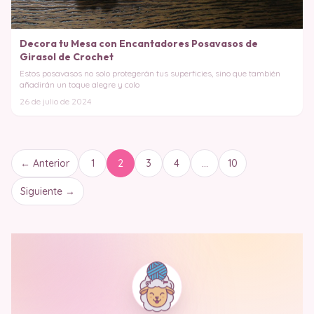
Decora tu Mesa con Encantadores Posavasos de
Girasol de Crochet
Estos posavasos no solo protegerán tus superficies, sino que también
añadirán un toque alegre y colo
26 de julio de 2024
← Anterior
1
2
3
4
…
10
Siguiente →