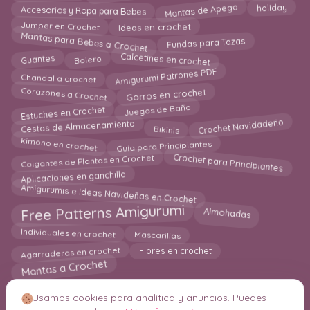
Mantas de Apego
Accesorios y Ropa para Bebes
holiday
Jumper en Crochet
Ideas en crochet
Mantas para Bebes a Crochet
Fundas para Tazas
Calcetines en crochet
Bolero
Guantes
Amigurumi Patrones PDF
Chandal a crochet
Corazones a Crochet
Gorros en crochet
Estuches en Crochet
Juegos de Baño
Crochet Navidadeño
Cestas de Almacenamiento
Bikinis
kimono en crochet
Guía para Principiantes
Crochet para Principiantes
Colgantes de Plantas en Crochet
Aplicaciones en ganchillo
Amigurumis e Ideas Navideñas en Crochet
Almohadas
Free Patterns Amigurumi
Individuales en crochet
Mascarillas
Agarraderas en crochet
Flores en crochet
Mantas a Crochet
Usamos cookies para analítica y anuncios. Puedes