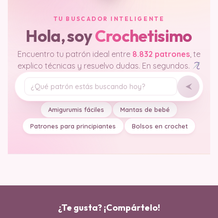
TU BUSCADOR INTELIGENTE
Hola, soy
Crochetisimo
Encuentro tu patrón ideal entre
8.832 patrones
, te
explico técnicas y resuelvo dudas. En segundos.
Tu pregunta
Amigurumis fáciles
Mantas de bebé
Patrones para principiantes
Bolsos en crochet
¿Te gusta? ¡Compártelo!