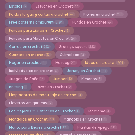
Estolas
Estuches en Crochet
3
32
Faldas largas y cortas a crochet
Flores en crochet
47
156
Free patterns amigurumi
Fundas en Crochet
2194
64
Fundas para Libros en Crochet
3
Fundas para Macetas en Crochet
26
Gorros en crochet
Grannys square
282
222
Guantes en crochet
Guirnaldas
32
12
Hogar en crochet
Holiday
Ideas en crochet
41
211
204
Indiviaduales en crochet
Jersey en Crochet
6
118
Juegos de Baño
Jumper
Kimonos
12
10
5
Knitting
Lazos en Crochet
1
2
Limpiadoras de maquillaje en crochet
4
Llaveros Amigurumis
12
Los Mejores 25 Patrones en Crochet
Macrame
4
4
Mandalas en Crochet
Manoplas en Crochet
158
5
Manta para Bebes a crochet
Mantas de Apego
190
112