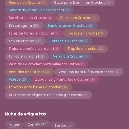
Ruanas en Crochet
Saco para Dormir en Crochet
2
10
Sandalias, zapatillas en crochet
31
Servilletas en Crochet
Shorts en Crochet
6
1
Sin categoría
Sombreros en Crochet
384
62
Tapiz de Pared en Crochet
Toallas en crochet
7
6
Top en crochet
Toreras en Crochet
241
6
Trajes de baños a crochet
Trapillo a crochet
13
12
Túnica en crochet
Verano a Crochet
15
1
Vestidos a crochet para muñecas Barbie
8
Vestidos en Crochet
Vestidos para Niñas en crochet
99
19
Videos
Zapatillas y Pantuflas a Cochet
20
41
zapatos para bebés a crochet
36
Crochet Inteligente Consejos y Técnicas
21
Nube de etiquetas
Cojines Puf
Bordados
Hogar