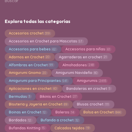
Buscar
Explora todas las categorías
Accesorios crochet
319
Accesorios en Crochet para Mascotas
57
Accesorios para bebes
Accesorios para niñas
62
61
Adornos en Crochet
Agarraderas en crochet
20
21
Alfombras en Crochet
Almohadones
99
248
Amigurumi Gnomo
Amigurumi Navideño
20
80
Amigurumi para Principiantes
Amigurumis
541
2493
Aplicaciones en crochet
Bandoleras en crochet
60
5
Bermudas
Bikinis en Crochet
3
27
Bisuteria y Joyeria en Crochet
Blusas crochet
89
111
Boinas en Crochet
Boleros
Bolsa en Crochet
12
14
844
Bordados
Bufanda a crochet
12
32
Bufandas Knitting
Calcados tejidos
15
19