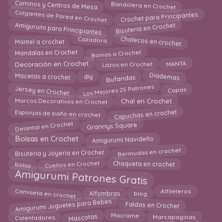
Caminos y Centros de Mesa
Bandolera en Crochet
Crochet para Principantes
Colgantes de Pared en Crochet
Amigurumi para Principiantes
Bisutería en Crochet
Chalecos en crochet
Cazadora
Mantel a crochet
Boinas a Crochet
Mandalas en Crochet
Decoración en Crochet
MANTA
Lazos en Crochet
Bufandas
Macetas a crochet
Diademas
diy
Los Mejores 25 Patrones
Jersey en Crochet
Capas
Marcos Decorativos en Crochet
Chal en Crochet
Capuchas en crochet
Esponjas de baño en crochet
Grannys Square
Delantal en Crochet
Amigurumi Navideño
Bolsas en Crochet
Bermudas en crochet
Bisuteria y Joyeria en Crochet
Chaqueta en crochet
Cuellos en Crochet
bolso
Amigurumi Patrones Gratis
Camiseta en crochet
Alfombras
blog
Alfileteros
Amigurumi Juguetes para Bebes
Faldas en Crochet
Mascotas
Macrame
Calentadores
Marcapaginas