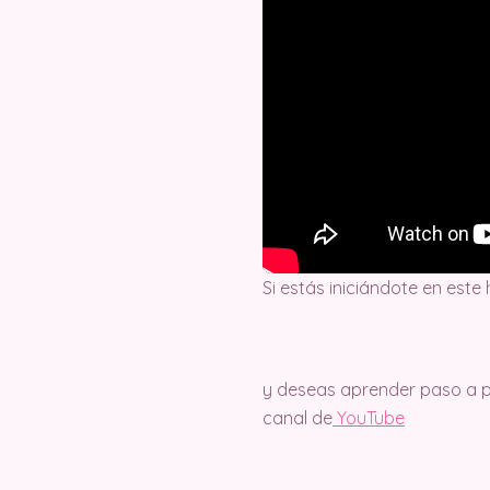
Si estás iniciándote en este
y deseas aprender paso a pa
canal de
Y
ouTube