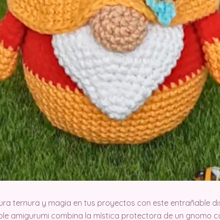
ura ternura y magia en tus proyectos con este entrañable di
le amigurumi combina la mística protectora de un gnomo co