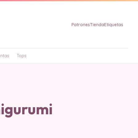
Patrones
Tienda
Etiquetas
ntas
Tops
migurumi