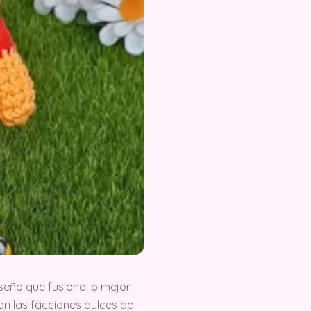
seño que fusiona lo mejor
n las facciones dulces de