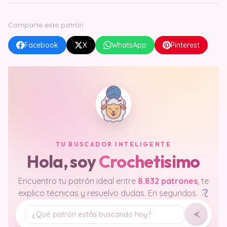
Comparte este patrón
Facebook
X
WhatsApp
Pinterest
TU BUSCADOR INTELIGENTE
Hola, soy
Crochetisimo
Encuentro tu patrón ideal entre
8.832 patrones
, te
explico técnicas y resuelvo dudas. En segundos.
Tu pregunta