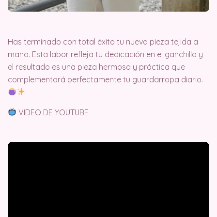
Has terminado con total éxito tu nueva pieza tejida a
mano
. Esta labor refleja tu dedicación en el ganchillo y
el resultado es una pieza hermosa y práctica que
complementará perfectamente tu guardarropa diario
.
VIDEO DE YOUTUBE