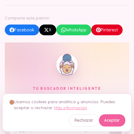
Comparte este patrón
Facebook
X
WhatsApp
Pinterest
TU BUSCADOR INTELIGENTE
Hola, soy
Crochetisimo
Usamos cookies para analítica y anuncios. Puedes
aceptar o rechazar.
Más información
Encuentro tu patrón ideal entre
8.832 patrones
, te
explico técnicas y resuelvo dudas. En segundos.
Rechazar
Aceptar
Tu pregunta