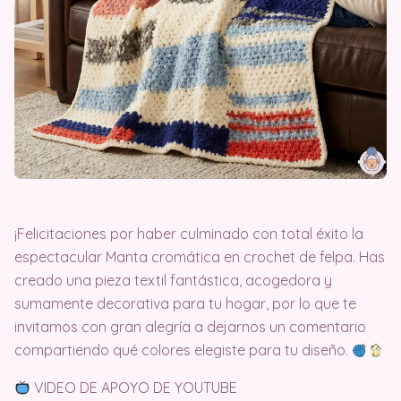
¡Felicitaciones por haber culminado con total éxito la
espectacular Manta cromática en crochet de felpa. Has
creado una pieza textil fantástica, acogedora y
sumamente decorativa para tu hogar, por lo que te
invitamos con gran alegría a dejarnos un comentario
compartiendo qué colores elegiste para tu diseño.
VIDEO DE APOYO DE YOUTUBE