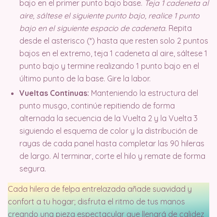
bajo en el primer punto bajo base.
Teja 1 cadeneta al
aire, sáltese el siguiente punto bajo, realice 1 punto
bajo en el siguiente espacio de cadeneta
. Repita
desde el asterisco (*) hasta que resten solo 2 puntos
bajos en el extremo, teja 1 cadeneta al aire, sáltese 1
punto bajo y termine realizando 1 punto bajo en el
último punto de la base. Gire la labor.
Vueltas Continuas:
Manteniendo la estructura del
punto musgo, continúe repitiendo de forma
alternada la secuencia de la Vuelta 2 y la Vuelta 3
siguiendo el esquema de color y la distribución de
rayas de cada panel hasta completar las 90 hileras
de largo. Al terminar, corte el hilo y remate de forma
segura.
Cada hilera de felpa entrelazada añade suavidad y
confort a tu hogar; disfruta el ritmo de tus manos
creando una pieza espectacular que llenará de calidez