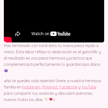
Has terminado con total éxito tu nueva pieza tejida a
mano. Esta labor refleja tu dedicación en el ganchillo y
el resultado es una pieza hermosa y práctica que
complementará perfectamente tu guardarropa diario.
«¡No te quedes sola tejiendo! Únete a nuestra hermosa
familia en
Instagram
,
Pinterest
,
Facebook
y
YouTube
para compartir tus avances y descubrir patrones
nuevos todos los días.
»