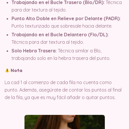
Trabajando en el Bucle Trasero (Blo/DR):
Técnica
para dar textura al tejido.
Punto Alto Doble en Relieve por Delante (PADR):
Punto texturizado que sobresale hacia delante.
Trabajando en el Bucle Delantero (Flo/DL):
Técnica para dar textura al tejido.
Solo Hebra Trasera:
Técnica similar a Blo,
trabajando solo en la hebra trasera del punto.
Nota
La cad 1 al comienzo de cada fila no cuenta como
punto. Además, asegúrate de contar los puntos al final
de la fila, ya que es muy fácil añadir o quitar puntos.