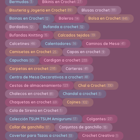
Bermudas
Bikinis en Crochet
3
27
Bisuteria y Joyeria en Crochet
Blusas crochet
89
111
Boinas en Crochet
Boleros
Bolsa en Crochet
12
14
845
Bordados
Bufanda a crochet
12
32
Bufandas Knitting
Calcados tejidos
15
19
Calcetines
Calentadores
Caminos de Mesa
46
16
41
Camisetas en Crochet
Capas en crochet
25
9
Capuchas
Cardigan a crochet
50
233
Carpetas en crochet
Carteras
293
41
Centro de Mesa Decorativos a crochet
48
Cestas de almacenamiento
Chal a Crochet
123
330
Chalecos en crochet
Chandal a crochet
81
1
Chaquetas en crochet
Cojines
69
102
Cola de Sirena en Crochet
1
Colección TSUM TSUM Amigurumi
Colgantes
17
27
Collar de ganchillo
Conjuntos de ganchillo
17
15
Covertor para Tazas a crochet
Crochet Creativo
33
1