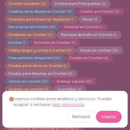
Crochet navideño
Crochet para Principantes
113
41
Cuadros de la Abuela en Crochet
Cuellos en Crochet
49
20
Cuidados para Nuestros Tejedores
Decor
1
4
Decoración en crochet
Delantal en Crochet
343
1
Diademas en crochet
Esponjas de baño en Crochet
49
5
Estolas
Estuches en Crochet
3
32
Faldas largas y cortas a crochet
Flores en crochet
47
156
Free patterns amigurumi
Fundas en Crochet
2194
64
Fundas para Libros en Crochet
3
Fundas para Macetas en Crochet
25
Gorros en crochet
Grannys square
282
222
Guantes en crochet
Guirnaldas
32
12
Hogar en crochet
Holiday
Ideas en crochet
41
211
204
Usamos cookies para analítica y anuncios. Puedes
aceptar o rechazar.
Más información
Indiviaduales en crochet
Jersey en Crochet
6
118
Juegos de Baño
Jumper
Kimonos
12
10
5
Rechazar
Aceptar
Knitting
Lazos en Crochet
1
2
Limpiadoras de maquillaje en crochet
4