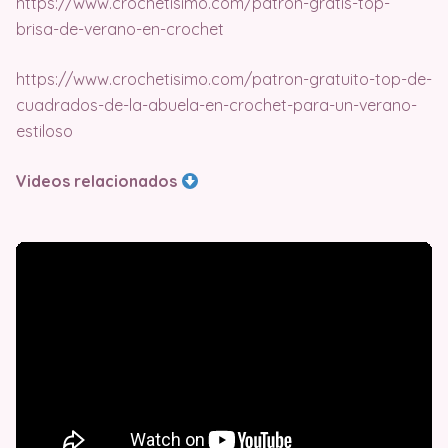
https://www.crochetisimo.com/patron-gratis-top-
brisa-de-verano-en-crochet
https://www.crochetisimo.com/patron-gratuito-top-de-
cuadrados-de-la-abuela-en-crochet-para-un-verano-
estiloso
Videos relacionados