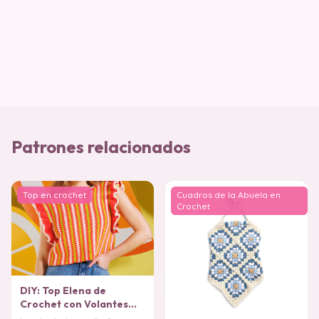
Patrones relacionados
Top en crochet
Cuadros de la Abuela en
Crochet
DIY: Top Elena de
Crochet con Volantes
(Patrón Gratis)