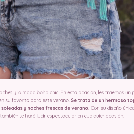
ochet y la moda boho chic! En esta ocasión, les traemos un 
n su favorito para este verano.
Se trata de un hermoso top
 soleadas y noches frescas de verano.
Con su diseño único 
también te hará lucir espectacular en cualquier ocasión.