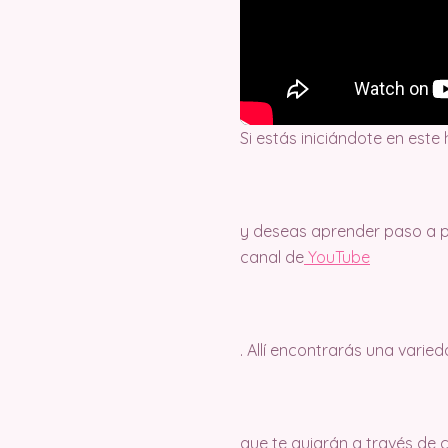
Si estás iniciándote en este
y deseas aprender paso a pa
canal de
Y
ouTube
. Allí encontrarás una varie
que te guiarán a través de