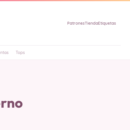
Patrones
Tienda
Etiquetas
ntas
Tops
erno