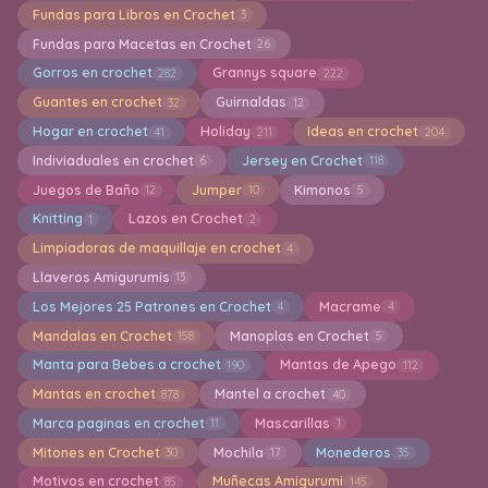
Fundas para Libros en Crochet
3
Fundas para Macetas en Crochet
26
Gorros en crochet
Grannys square
282
222
Guantes en crochet
Guirnaldas
32
12
Hogar en crochet
Holiday
Ideas en crochet
41
211
204
Indiviaduales en crochet
Jersey en Crochet
6
118
Juegos de Baño
Jumper
Kimonos
12
10
5
Knitting
Lazos en Crochet
1
2
Limpiadoras de maquillaje en crochet
4
Llaveros Amigurumis
13
Los Mejores 25 Patrones en Crochet
Macrame
4
4
Mandalas en Crochet
Manoplas en Crochet
158
5
Manta para Bebes a crochet
Mantas de Apego
190
112
Mantas en crochet
Mantel a crochet
878
40
Marca paginas en crochet
Mascarillas
11
1
Mitones en Crochet
Mochila
Monederos
30
17
35
Motivos en crochet
Muñecas Amigurumi
85
145