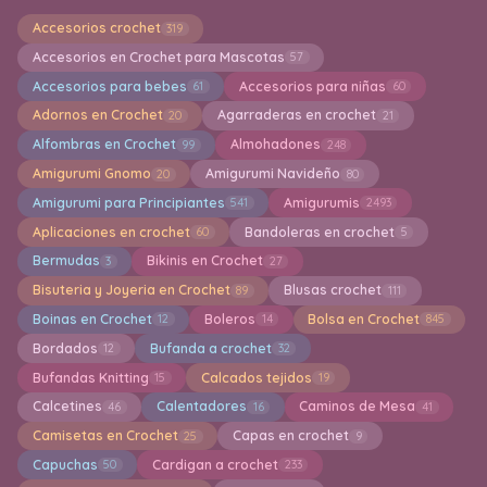
Accesorios crochet
319
Accesorios en Crochet para Mascotas
57
Accesorios para bebes
Accesorios para niñas
61
60
Adornos en Crochet
Agarraderas en crochet
20
21
Alfombras en Crochet
Almohadones
99
248
Amigurumi Gnomo
Amigurumi Navideño
20
80
Amigurumi para Principiantes
Amigurumis
541
2493
Aplicaciones en crochet
Bandoleras en crochet
60
5
Bermudas
Bikinis en Crochet
3
27
Bisuteria y Joyeria en Crochet
Blusas crochet
89
111
Boinas en Crochet
Boleros
Bolsa en Crochet
12
14
845
Bordados
Bufanda a crochet
12
32
Bufandas Knitting
Calcados tejidos
15
19
Calcetines
Calentadores
Caminos de Mesa
46
16
41
Camisetas en Crochet
Capas en crochet
25
9
Capuchas
Cardigan a crochet
50
233