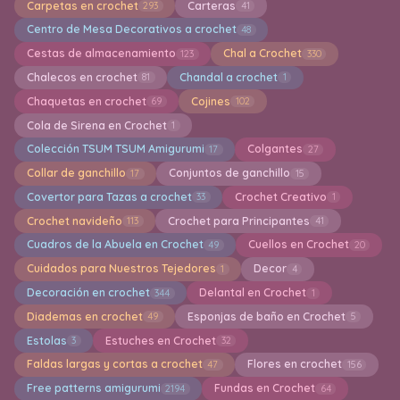
Carpetas en crochet
Carteras
293
41
Centro de Mesa Decorativos a crochet
48
Cestas de almacenamiento
Chal a Crochet
123
330
Chalecos en crochet
Chandal a crochet
81
1
Chaquetas en crochet
Cojines
69
102
Cola de Sirena en Crochet
1
Colección TSUM TSUM Amigurumi
Colgantes
17
27
Collar de ganchillo
Conjuntos de ganchillo
17
15
Covertor para Tazas a crochet
Crochet Creativo
33
1
Crochet navideño
Crochet para Principantes
113
41
Cuadros de la Abuela en Crochet
Cuellos en Crochet
49
20
Cuidados para Nuestros Tejedores
Decor
1
4
Decoración en crochet
Delantal en Crochet
344
1
Diademas en crochet
Esponjas de baño en Crochet
49
5
Estolas
Estuches en Crochet
3
32
Faldas largas y cortas a crochet
Flores en crochet
47
156
Free patterns amigurumi
Fundas en Crochet
2194
64