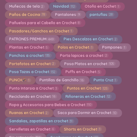
Muñecas de tela
Navidad
Otoño en Cochet
2
112
1
Paños de Cocina
Pantalones
pantuflas
78
9
28
Pañuelos para el Cabello en Crochet
8
Pasadores/Ganchos en Crochet
1
PATRONES PREMIUM
Pies Descalzos en Crochet
449
2
Plantas en Crochet
Polos en Crochet
Pompones
5
1
1
Ponchos a crochet
Porta lapices a crochet
135
2
Portafotos en Crochet
Posa Platos en crochet
2
105
Posa Tazas a Crochet
Puffs en Crochet
132
5
PUNCH
Puntillas de Ganchillo
Punto Cruz
1
16
1
Punto Intarsia a Crochet
Puntos en Crochet
3
125
Reciclando en Crochet
Riñoneras en Crochet
16
12
Ropa y Accesorios para Bebes a Crochet
110
Ruanas en Crochet
Saco para Dormir en Crochet
2
10
Sandalias, zapatillas en crochet
31
Servilletas en Crochet
Shorts en Crochet
6
1