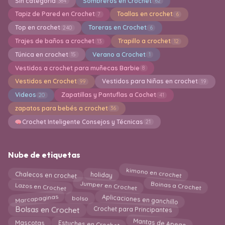
Sin categoría
Sombreros en Crochet
384
62
Tapiz de Pared en Crochet
Toallas en crochet
7
6
Top en crochet
Toreras en Crochet
240
6
Trajes de baños a crochet
Trapillo a crochet
13
12
Túnica en crochet
Verano a Crochet
15
1
Vestidos a crochet para muñecas Barbie
8
Vestidos en Crochet
Vestidos para Niñas en crochet
99
19
Videos
Zapatillas y Pantuflas a Cochet
20
41
zapatos para bebés a crochet
36
Crochet Inteligente Consejos y Técnicas
21
Nube de etiquetas
kimono en crochet
holiday
Chalecos en crochet
Jumper en Crochet
Lazos en Crochet
Boinas a Crochet
Aplicaciones en ganchillo
Marcapaginas
bolso
Crochet para Principantes
Bolsas en Crochet
Mantas de Apego
Estuches en Crochet
Mascotas