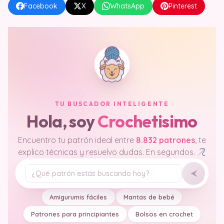
Facebook
X
WhatsApp
Pinterest
TU BUSCADOR INTELIGENTE
Hola, soy
Crochetisimo
Encuentro tu patrón ideal entre
8.832 patrones
, te
explico técnicas y resuelvo dudas. En segundos.
Tu pregunta
Amigurumis fáciles
Mantas de bebé
Patrones para principiantes
Bolsos en crochet