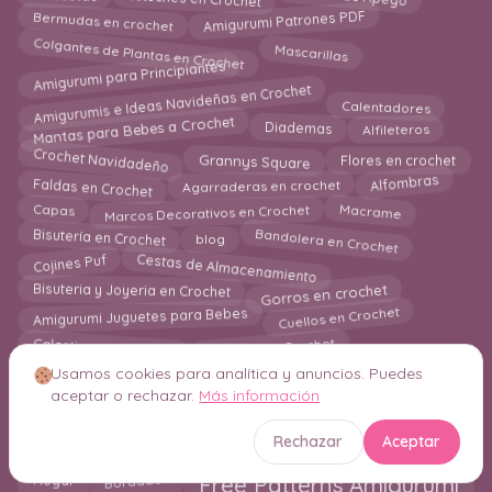
Bermudas en crochet
Amigurumi Patrones PDF
Colgantes de Plantas en Crochet
Mascarillas
Amigurumi para Principiantes
Amigurumis e Ideas Navideñas en Crochet
Calentadores
Mantas para Bebes a Crochet
Diademas
Alfileteros
Crochet Navidadeño
Grannys Square
Flores en crochet
Faldas en Crochet
Agarraderas en crochet
Alfombras
Macrame
Marcos Decorativos en Crochet
Capas
Bandolera en Crochet
Bisutería en Crochet
blog
Cestas de Almacenamiento
Cojines Puf
Gorros en crochet
Bisuteria y Joyeria en Crochet
Cuellos en Crochet
Amigurumi Juguetes para Bebes
Delantal en Crochet
Calcetines en crochet
Chal en Crochet
Usamos cookies para analítica y anuncios. Puedes
Cazadora
aceptar o rechazar.
Más información
Colgantes de Pared en Crochet
Guantes
Almohadas
Decoración en Crochet
Los Mejores 25 Patrones
Rechazar
Aceptar
Accesorios y Ropa para Bebes
Juegos de Baño
Bolero
Hogar
Bordados
Free Patterns Amigurumi