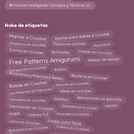
Crochet Inteligente Consejos y Técnicas
21
Nube de etiquetas
Mantas a Crochet
Mantas para Bebes a Crochet
Flores en crochet
Chalecos en crochet
Macrame
Gorros en crochet
Jumper en Crochet
Bufandas
Free Patterns Amigurumi
Mantas de Apego
Bolero
Corazones a Crochet
Accesorios y Ropa para Bebes
Bisutería en Crochet
Bolsas en Crochet
kimono en crochet
Los Mejores 25 Patrones
Ideas en crochet
Aplicaciones en ganchillo
Guantes
Camiseta en crochet
Delantal en Crochet
Decoración en Crochet
MANTA
Chandal a crochet
Hogar
Cojines Puf
Fundas para Tazas
Lazos en Crochet
Bandolera en Crochet
Cuellos en Crochet