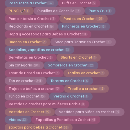
Posa Tazas a Crochet
Puffs en Crochet
132
5
PUNCH
Puntillas de Ganchillo
Punto Cruz
1
16
1
Punto Intarsia a Crochet
Puntos en Crochet
3
125
Reciclando en Crochet
Riñoneras en Crochet
16
12
Ropa y Accesorios para Bebes a Crochet
111
Ruanas en Crochet
Saco para Dormir en Crochet
2
10
Sandalias, zapatillas en crochet
31
Servilletas en Crochet
Shorts en Crochet
6
1
Sin categoría
Sombreros en Crochet
384
62
Tapiz de Pared en Crochet
Toallas en crochet
7
6
Top en crochet
Toreras en Crochet
241
6
Trajes de baños a crochet
Trapillo a crochet
13
12
Túnica en crochet
Verano a Crochet
15
1
Vestidos a crochet para muñecas Barbie
8
Vestidos en Crochet
Vestidos para Niñas en crochet
99
19
Videos
Zapatillas y Pantuflas a Cochet
20
41
zapatos para bebés a crochet
36