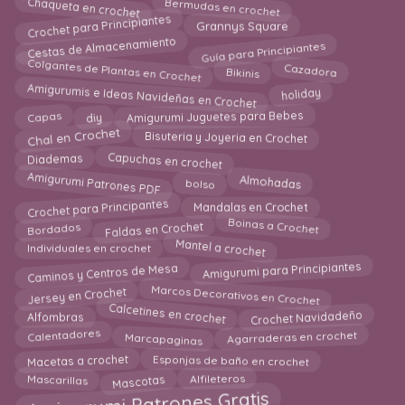
Chaqueta en crochet
Bermudas en crochet
Crochet para Principiantes
Grannys Square
Cestas de Almacenamiento
Guía para Principiantes
Colgantes de Plantas en Crochet
Cazadora
Bikinis
Amigurumis e Ideas Navideñas en Crochet
holiday
Capas
Amigurumi Juguetes para Bebes
diy
Chal en Crochet
Bisuteria y Joyeria en Crochet
Capuchas en crochet
Diademas
Amigurumi Patrones PDF
Almohadas
bolso
Crochet para Principantes
Mandalas en Crochet
Boinas a Crochet
Bordados
Faldas en Crochet
Mantel a crochet
Individuales en crochet
Amigurumi para Principiantes
Caminos y Centros de Mesa
Marcos Decorativos en Crochet
Jersey en Crochet
Calcetines en crochet
Crochet Navidadeño
Alfombras
Calentadores
Marcapaginas
Agarraderas en crochet
Macetas a crochet
Esponjas de baño en crochet
Mascotas
Alfileteros
Mascarillas