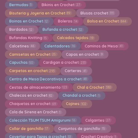
Bermudas
Bikinis en Crochet
3
27
Bisuteria y Joyeria en Crochet
Blusas crochet
89
111
Boinas en Crochet
Boleros
Bolsa en Crochet
12
14
844
Bordados
Bufanda a crochet
12
32
Bufandas Knitting
Calcados tejidos
15
19
Calcetines
Calentadores
Caminos de Mesa
46
16
41
Camisetas en Crochet
Capas en crochet
25
9
Capuchas
Cardigan a crochet
50
233
Carpetas en crochet
Carteras
293
41
Centro de Mesa Decorativos a crochet
48
Cestas de almacenamiento
Chal a Crochet
123
330
Chalecos en crochet
Chandal a crochet
82
1
Chaquetas en crochet
Cojines
69
102
Cola de Sirena en Crochet
1
Colección TSUM TSUM Amigurumi
Colgantes
16
27
Collar de ganchillo
Conjuntos de ganchillo
17
15
Covertor para Tazas a crochet
Crochet Creativo
33
1