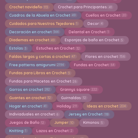
Crochet navideño
Crochet para Principantes
113
41
Cuadros de la Abuela en Crochet
Cuellos en Crochet
49
20
Cuidados para Nuestros Tejedores
Decor
1
4
Decoración en crochet
Delantal en Crochet
344
1
Diademas en crochet
Esponjas de baño en Crochet
49
5
Estolas
Estuches en Crochet
3
32
Faldas largas y cortas a crochet
Flores en crochet
47
156
Free patterns amigurumi
Fundas en Crochet
2194
64
Fundas para Libros en Crochet
3
Fundas para Macetas en Crochet
26
Gorros en crochet
Grannys square
282
222
Guantes en crochet
Guirnaldas
32
12
Hogar en crochet
Holiday
Ideas en crochet
41
211
204
Indiviaduales en crochet
Jersey en Crochet
6
118
Juegos de Baño
Jumper
Kimonos
12
10
5
Knitting
Lazos en Crochet
1
2