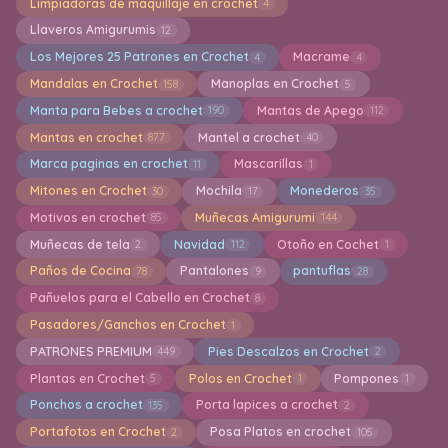
Limpiadoras de maquillaje en crochet
4
Llaveros Amigurumis
12
Los Mejores 25 Patrones en Crochet
Macrame
4
4
Mandalas en Crochet
Manoplas en Crochet
158
5
Manta para Bebes a crochet
Mantas de Apego
190
112
Mantas en crochet
Mantel a crochet
877
40
Marca paginas en crochet
Mascarillas
11
1
Mitones en Crochet
Mochila
Monederos
30
17
35
Motivos en crochet
Muñecas Amigurumi
85
144
Muñecas de tela
Navidad
Otoño en Cochet
2
112
1
Paños de Cocina
Pantalones
pantuflas
78
9
28
Pañuelos para el Cabello en Crochet
8
Pasadores/Ganchos en Crochet
1
PATRONES PREMIUM
Pies Descalzos en Crochet
449
2
Plantas en Crochet
Polos en Crochet
Pompones
5
1
1
Ponchos a crochet
Porta lapices a crochet
135
2
Portafotos en Crochet
Posa Platos en crochet
2
105