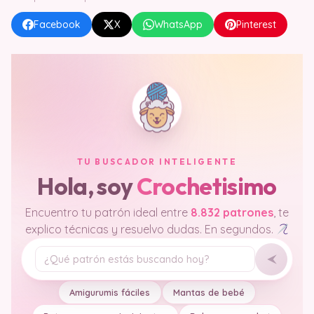
Facebook
X
WhatsApp
Pinterest
TU BUSCADOR INTELIGENTE
Hola, soy
Crochetisimo
Encuentro tu patrón ideal entre
8.832 patrones
, te
explico técnicas y resuelvo dudas. En segundos.
Tu pregunta
Amigurumis fáciles
Mantas de bebé