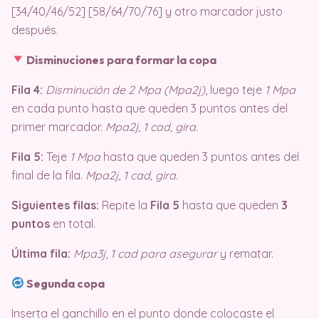
[34/40/46/52] [58/64/70/76] y otro marcador justo
después.
Disminuciones para formar la copa
Fila 4:
Disminución de 2 Mpa (Mpa2j)
, luego teje
1 Mpa
en cada punto hasta que queden 3 puntos antes del
primer marcador.
Mpa2j
,
1 cad, gira.
Fila 5:
Teje
1 Mpa
hasta que queden 3 puntos antes del
final de la fila.
Mpa2j
,
1 cad, gira.
Siguientes filas:
Repite la
Fila 5
hasta que queden
3
puntos
en total.
Última fila:
Mpa3j
,
1 cad para asegurar
y rematar.
Segunda copa
Inserta el ganchillo en el punto donde colocaste el