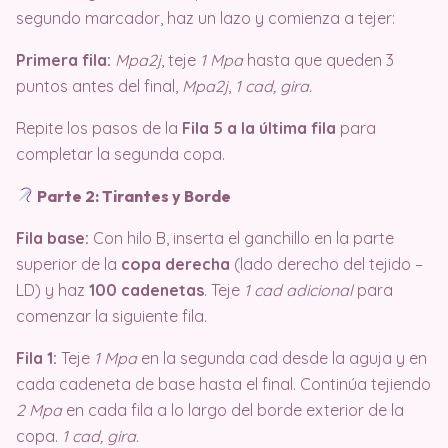
segundo marcador, haz un lazo y comienza a tejer:
Primera fila:
Mpa2j
, teje
1 Mpa
hasta que queden 3
puntos antes del final,
Mpa2j
,
1 cad, gira.
Repite los pasos de la
Fila 5 a la última fila
para
completar la segunda copa.
Parte 2: Tirantes y Borde
Fila base:
Con hilo B, inserta el ganchillo en la parte
superior de la
copa derecha
(lado derecho del tejido –
LD) y haz
100 cadenetas
. Teje
1 cad adicional
para
comenzar la siguiente fila.
Fila 1:
Teje
1 Mpa
en la segunda cad desde la aguja y en
cada cadeneta de base hasta el final. Continúa tejiendo
2 Mpa
en cada fila a lo largo del borde exterior de la
copa.
1 cad, gira.