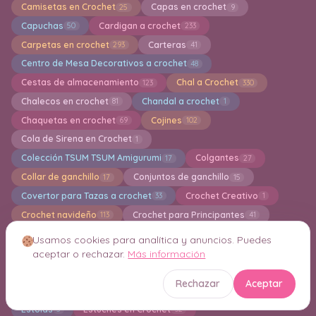
Camisetas en Crochet
Capas en crochet
25
9
Capuchas
Cardigan a crochet
50
233
Carpetas en crochet
Carteras
293
41
Centro de Mesa Decorativos a crochet
48
Cestas de almacenamiento
Chal a Crochet
123
330
Chalecos en crochet
Chandal a crochet
81
1
Chaquetas en crochet
Cojines
69
102
Cola de Sirena en Crochet
1
Colección TSUM TSUM Amigurumi
Colgantes
17
27
Collar de ganchillo
Conjuntos de ganchillo
17
15
Covertor para Tazas a crochet
Crochet Creativo
33
1
Crochet navideño
Crochet para Principantes
113
41
Cuadros de la Abuela en Crochet
Cuellos en Crochet
49
20
Usamos cookies para analítica y anuncios. Puedes
Cuidados para Nuestros Tejedores
Decor
1
4
aceptar o rechazar.
Más información
Decoración en crochet
Delantal en Crochet
344
1
Rechazar
Aceptar
Diademas en crochet
Esponjas de baño en Crochet
49
5
Estolas
Estuches en Crochet
3
32