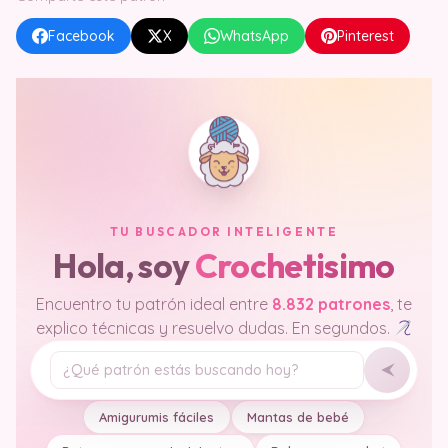
Facebook
X
WhatsApp
Pinterest
TU BUSCADOR INTELIGENTE
Hola, soy
Crochetisimo
Encuentro tu patrón ideal entre
8.832 patrones
, te
explico técnicas y resuelvo dudas. En segundos.
Tu pregunta
Amigurumis fáciles
Mantas de bebé