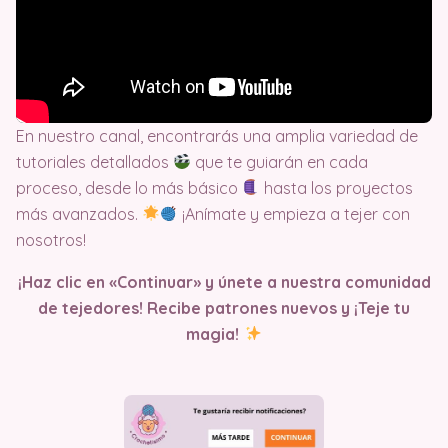
En nuestro canal, encontrarás una amplia variedad de
tutoriales detallados
que te guiarán en cada
proceso, desde lo más básico
hasta los proyectos
más avanzados.
¡Anímate y empieza a tejer con
nosotros!
¡Haz clic en «Continuar» y únete a nuestra comunidad
de tejedores! Recibe patrones nuevos y ¡Teje tu
magia!