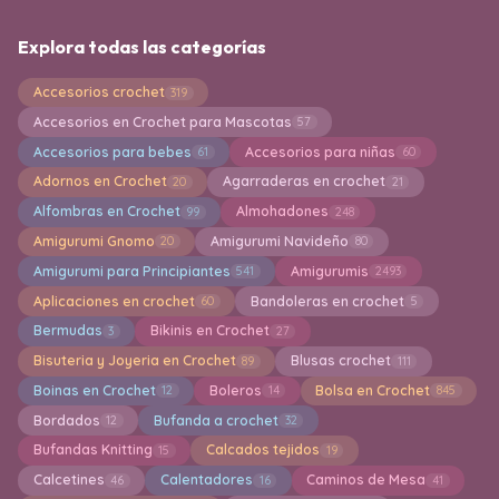
Explora todas las categorías
Accesorios crochet
319
Accesorios en Crochet para Mascotas
57
Accesorios para bebes
Accesorios para niñas
61
60
Adornos en Crochet
Agarraderas en crochet
20
21
Alfombras en Crochet
Almohadones
99
248
Amigurumi Gnomo
Amigurumi Navideño
20
80
Amigurumi para Principiantes
Amigurumis
541
2493
Aplicaciones en crochet
Bandoleras en crochet
60
5
Bermudas
Bikinis en Crochet
3
27
Bisuteria y Joyeria en Crochet
Blusas crochet
89
111
Boinas en Crochet
Boleros
Bolsa en Crochet
12
14
845
Bordados
Bufanda a crochet
12
32
Bufandas Knitting
Calcados tejidos
15
19
Calcetines
Calentadores
Caminos de Mesa
46
16
41