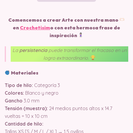
Comencemos a crear Arte con nuestra mano
en
Crochetisim
o
con esta hermosa frase de
inspiración
La
persistencia
puede transformar el fracaso en un
logro extraordinario.
Materiales
Tipo de hilo:
Categoría 3
Colores:
Blanco y negro
Gancho
3.0 mm
Tensión (muestra):
24 medios puntos altos x 14.7
vueltas = 10 x 10 cm
Cantidad de hilo:
Tallas XS [S / M / L / XL] → 1.5 ovillos