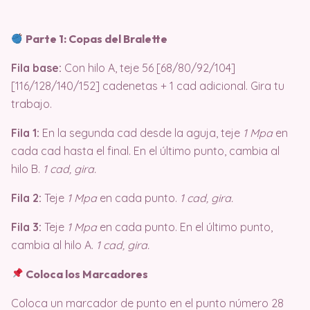
Parte 1: Copas del Bralette
Fila base:
Con hilo A, teje 56 [68/80/92/104]
[116/128/140/152] cadenetas + 1 cad adicional. Gira tu
trabajo.
Fila 1:
En la segunda cad desde la aguja, teje
1 Mpa
en
cada cad hasta el final. En el último punto, cambia al
hilo B.
1 cad, gira.
Fila 2:
Teje
1 Mpa
en cada punto.
1 cad, gira.
Fila 3:
Teje
1 Mpa
en cada punto. En el último punto,
cambia al hilo A.
1 cad, gira.
Coloca los Marcadores
Coloca un marcador de punto en el punto número 28