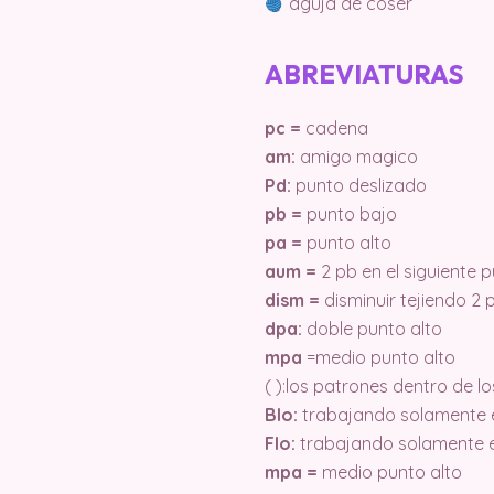
aguja de coser
ABREVIATURAS
pc =
cadena
am:
amigo magico
Pd:
punto deslizado
pb =
punto bajo
pa =
punto alto
aum =
2 pb en el siguiente 
dism =
disminuir tejiendo 2 
dpa:
doble punto alto
mpa
=medio punto alto
( ):los patrones dentro de l
Blo:
trabajando solamente e
Flo:
trabajando solamente e
mpa =
medio punto alto