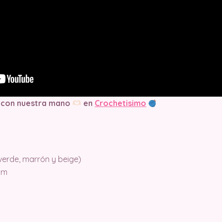
 con nuestra mano
en
Crochetisimo
 verde, marrón y beige)
mm