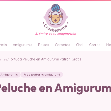
El límite es tu imaginación
atis
Amigurumis
Bolsas
Carpetas
Chal
Gorros
Ma
antes
/
Tortuga Peluche en Amigurumi Patrón Gratis
Amigurumis
Free patterns amigurumi
Peluche en Amigurum