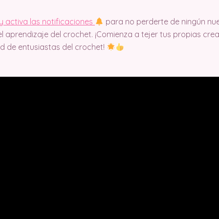
y activa las notificaciones
para no perderte de ningún nu
l aprendizaje del crochet. ¡Comienza a tejer tus propias cr
d de entusiastas del crochet!