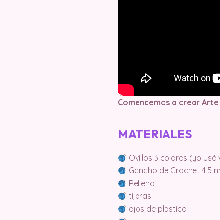
Comencemos a crear Arte
MATERIALES
Ovillos 3 colores (yo usé
Gancho de Crochet 4,5 
Relleno
tijeras
ojos de plastico