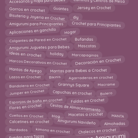
Caminos y Centros de Mesa
Accesorios y Ropa para Bebes
Gorros en crochet
Guantes
Jersey en Crochet
Bisuteria y Joyeria en Crochet
diy
Crochet para Principiantes
Amigurumi para Principiantes
Aplicaciones en ganchillo
Hogar
Colgantes de Pared en Crochet
Bufandas
Amigurumi Juguetes para Bebes
Mascotas
Ideas en crochet
Marcapaginas
holiday
Decoración en Crochet
Marcos Decorativos en Crochet
Mantas de Apego
Mantas para Bebes a Crochet
Agarraderas en crochet
Bikinis
Lazos en Crochet
Bandolera en Crochet
Macrame
Grannys Square
Jumper en Crochet
Capuchas en crochet
Bolero
Esponjas de baño en crochet
Faldas en Crochet
Cestas de Almacenamiento
Flores en crochet
Cuellos en Crochet
MANTA
Macetas a crochet
blog
Amigurumi Navideño
Almohadas
Calcetines en crochet
Chalecos en crochet
kimono en crochet
Bordados
Fundas para Tazas