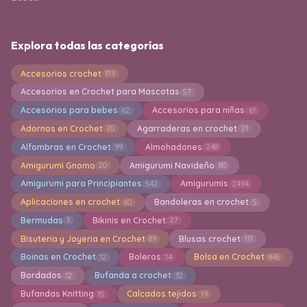
Explora todas las categorías
Accesorios crochet
319
Accesorios en Crochet para Mascotas
57
Accesorios para bebes
Accesorios para niñas
62
61
Adornos en Crochet
Agarraderas en crochet
20
21
Alfombras en Crochet
Almohadones
99
248
Amigurumi Gnomo
Amigurumi Navideño
20
80
Amigurumi para Principiantes
Amigurumis
542
2494
Aplicaciones en crochet
Bandoleras en crochet
60
5
Bermudas
Bikinis en Crochet
3
27
Bisuteria y Joyeria en Crochet
Blusas crochet
89
111
Boinas en Crochet
Boleros
Bolsa en Crochet
12
14
845
Bordados
Bufanda a crochet
12
32
Bufandas Knitting
Calcados tejidos
15
19