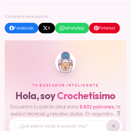
Comparte este patrón
Facebook
X
WhatsApp
Pinterest
TU BUSCADOR INTELIGENTE
Hola, soy
Crochetisimo
Encuentro tu patrón ideal entre
8.832 patrones
, te
explico técnicas y resuelvo dudas. En segundos.
Tu pregunta