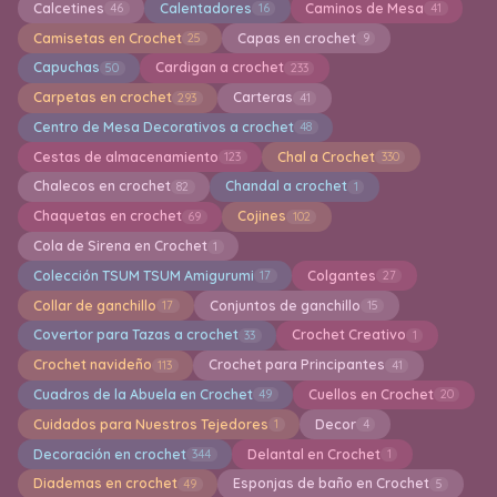
Calcetines
Calentadores
Caminos de Mesa
46
16
41
Camisetas en Crochet
Capas en crochet
25
9
Capuchas
Cardigan a crochet
50
233
Carpetas en crochet
Carteras
293
41
Centro de Mesa Decorativos a crochet
48
Cestas de almacenamiento
Chal a Crochet
123
330
Chalecos en crochet
Chandal a crochet
82
1
Chaquetas en crochet
Cojines
69
102
Cola de Sirena en Crochet
1
Colección TSUM TSUM Amigurumi
Colgantes
17
27
Collar de ganchillo
Conjuntos de ganchillo
17
15
Covertor para Tazas a crochet
Crochet Creativo
33
1
Crochet navideño
Crochet para Principantes
113
41
Cuadros de la Abuela en Crochet
Cuellos en Crochet
49
20
Cuidados para Nuestros Tejedores
Decor
1
4
Decoración en crochet
Delantal en Crochet
344
1
Diademas en crochet
Esponjas de baño en Crochet
49
5