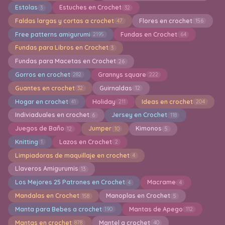
Estolas
Estuches en Crochet
3
32
Faldas largas y cortas a crochet
Flores en crochet
47
156
Free patterns amigurumi
Fundas en Crochet
2195
64
Fundas para Libros en Crochet
3
Fundas para Macetas en Crochet
26
Gorros en crochet
Grannys square
282
222
Guantes en crochet
Guirnaldas
32
12
Hogar en crochet
Holiday
Ideas en crochet
41
211
204
Indiviaduales en crochet
Jersey en Crochet
6
118
Juegos de Baño
Jumper
Kimonos
12
10
5
Knitting
Lazos en Crochet
1
2
Limpiadoras de maquillaje en crochet
4
Llaveros Amigurumis
13
Los Mejores 25 Patrones en Crochet
Macrame
4
4
Mandalas en Crochet
Manoplas en Crochet
158
5
Manta para Bebes a crochet
Mantas de Apego
190
112
Mantas en crochet
Mantel a crochet
878
40