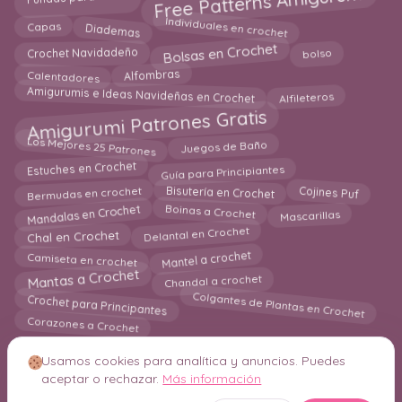
Free Patterns Amigurumi
Individuales en crochet
Diademas
Capas
Bolsas en Crochet
bolso
Crochet Navidadeño
Alfombras
Calentadores
Amigurumis e Ideas Navideñas en Crochet
Alfileteros
Amigurumi Patrones Gratis
Los Mejores 25 Patrones
Juegos de Baño
Guía para Principiantes
Estuches en Crochet
Bermudas en crochet
Cojines Puf
Bisutería en Crochet
Mandalas en Crochet
Boinas a Crochet
Mascarillas
Chal en Crochet
Delantal en Crochet
Camiseta en crochet
Mantel a crochet
Chandal a crochet
Mantas a Crochet
Colgantes de Plantas en Crochet
Crochet para Principantes
Corazones a Crochet
Usamos cookies para analítica y anuncios. Puedes
aceptar o rechazar.
Más información