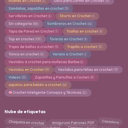
Ruanas en Crochet
Saco para Dormir en Crochet
2
10
Sandalias, zapatillas en crochet
31
Servilletas en Crochet
Shorts en Crochet
6
1
Sin categoría
Sombreros en Crochet
384
62
Tapiz de Pared en Crochet
Toallas en crochet
7
6
Top en crochet
Toreras en Crochet
241
6
Trajes de baños a crochet
Trapillo a crochet
13
12
Túnica en crochet
Verano a Crochet
15
1
Vestidos a crochet para muñecas Barbie
8
Vestidos en Crochet
Vestidos para Niñas en crochet
99
19
Videos
Zapatillas y Pantuflas a Cochet
20
41
zapatos para bebés a crochet
36
Crochet Inteligente Consejos y Técnicas
21
Nube de etiquetas
Cazadora
Chaqueta en crochet
Amigurumi Patrones PDF