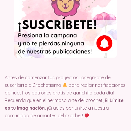
Antes de comenzar tus proyectos, ¡asegúrate de
suscribirte a Crochetisimo
para recibir notificaciones
de nuestros patrones gratis de ganchillo cada día!
Recuerda que en el hermoso arte del crochet,
El Límite
es tu Imaginación.
¡Gracias por unirte a nuestra
comunidad de amantes del crochet!