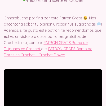
¡Enhorabuena por finalizar este Patrón Gratis!
¡Nos
encantaría saber tu opinión y recibir tus sugerencias
!
Además, si te gustó este patrón, te recomendamos que
eches un vistazo a otros patrones gratuitos de
Crochetisimo, como el
PATRÓN GRATIS Ramo de
Tulipanes en Crochet
o el
PATRÓN GRATIS Ramo de
Flores en Crochet – Crochet Flower