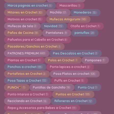
Marca paginas en crochet
Mascarillas
11
1
Mitones en Crochet
Mochila
Monederos
30
17
35
Motivos en crochet
Muñecas Amigurumi
85
145
Muñecas de tela
Navidad
Otoño en Cochet
2
112
1
Paños de Cocina
Pantalones
pantuflas
78
9
28
Pañuelos para el Cabello en Crochet
8
Pasadores/Ganchos en Crochet
1
PATRONES PREMIUM
Pies Descalzos en Crochet
449
2
Plantas en Crochet
Polos en Crochet
Pompones
5
1
1
Ponchos a crochet
Porta lapices a crochet
135
2
Portafotos en Crochet
Posa Platos en crochet
2
105
Posa Tazas a Crochet
Puffs en Crochet
132
5
PUNCH
Puntillas de Ganchillo
Punto Cruz
1
16
1
Punto Intarsia a Crochet
Puntos en Crochet
3
125
Reciclando en Crochet
Riñoneras en Crochet
16
12
Ropa y Accesorios para Bebes a Crochet
111