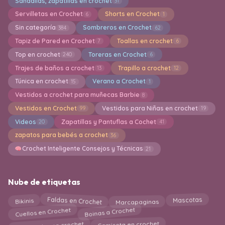
Sandalias, zapatillas en crochet
31
Servilletas en Crochet
Shorts en Crochet
6
1
Sin categoría
Sombreros en Crochet
384
62
Tapiz de Pared en Crochet
Toallas en crochet
7
6
Top en crochet
Toreras en Crochet
240
6
Trajes de baños a crochet
Trapillo a crochet
13
12
Túnica en crochet
Verano a Crochet
15
1
Vestidos a crochet para muñecas Barbie
8
Vestidos en Crochet
Vestidos para Niñas en crochet
99
19
Videos
Zapatillas y Pantuflas a Cochet
20
41
zapatos para bebés a crochet
36
Crochet Inteligente Consejos y Técnicas
21
Nube de etiquetas
Faldas en Crochet
Bikinis
Mascotas
Marcapaginas
Boinas a Crochet
Cuellos en Crochet