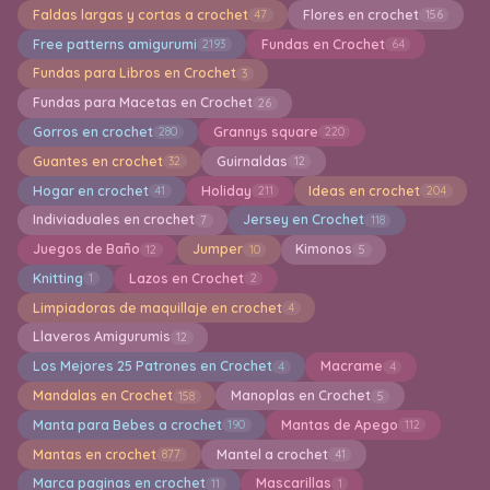
Faldas largas y cortas a crochet
Flores en crochet
47
156
Free patterns amigurumi
Fundas en Crochet
2193
64
Fundas para Libros en Crochet
3
Fundas para Macetas en Crochet
26
Gorros en crochet
Grannys square
280
220
Guantes en crochet
Guirnaldas
32
12
Hogar en crochet
Holiday
Ideas en crochet
41
211
204
Indiviaduales en crochet
Jersey en Crochet
7
118
Juegos de Baño
Jumper
Kimonos
12
10
5
Knitting
Lazos en Crochet
1
2
Limpiadoras de maquillaje en crochet
4
Llaveros Amigurumis
12
Los Mejores 25 Patrones en Crochet
Macrame
4
4
Mandalas en Crochet
Manoplas en Crochet
158
5
Manta para Bebes a crochet
Mantas de Apego
190
112
Mantas en crochet
Mantel a crochet
877
41
Marca paginas en crochet
Mascarillas
11
1