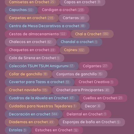
Camisetas en Crochet
Capas en crochet
25
9
Capuchas
Cardigan a crochet
50
233
Carpetas en crochet
Carteras
293
41
Centro de Mesa Decorativos a crochet
48
Cestas de almacenamiento
Chal a Crochet
122
330
Chalecos en crochet
Chandal a crochet
82
1
Chaquetas en crochet
Cojines
69
102
Cola de Sirena en Crochet
1
Colección TSUM TSUM Amigurumi
Colgantes
17
27
Collar de ganchillo
Conjuntos de ganchillo
18
15
Covertor para Tazas a crochet
Crochet Creativo
33
1
Crochet navideño
Crochet para Principantes
113
41
Cuadros de la Abuela en Crochet
Cuellos en Crochet
47
21
Cuidados para Nuestros Tejedores
Decor
1
4
Decoración en crochet
Delantal en Crochet
344
1
Diademas en crochet
Esponjas de baño en Crochet
49
5
Estolas
Estuches en Crochet
3
32