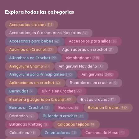
Explora todas las categorías
Accesorios crochet
319
Accesorios en Crochet para Mascotas
57
Accesorios para bebes
Accesorios para niñas
62
61
Adornos en Crochet
Agarraderas en crochet
20
21
Alfombras en Crochet
Almohadones
99
248
Amigurumi Gnomo
Amigurumi Navideño
20
80
Amigurumi para Principiantes
Amigurumis
540
2492
Aplicaciones en crochet
Bandoleras en crochet
60
5
Bermudas
Bikinis en Crochet
3
27
Bisuteria y Joyeria en Crochet
Blusas crochet
89
111
Boinas en Crochet
Boleros
Bolsa en Crochet
12
14
842
Bordados
Bufanda a crochet
12
32
Bufandas Knitting
Calcados tejidos
15
19
Calcetines
Calentadores
Caminos de Mesa
46
16
41