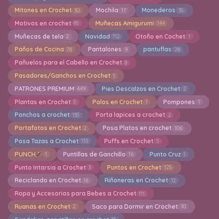
Mitones en Crochet
Mochila
Monederos
30
17
35
Motivos en crochet
Muñecas Amigurumi
85
144
Muñecas de tela
Navidad
Otoño en Cochet
2
112
1
Paños de Cocina
Pantalones
pantuflas
78
9
28
Pañuelos para el Cabello en Crochet
8
Pasadores/Ganchos en Crochet
1
PATRONES PREMIUM
Pies Descalzos en Crochet
449
2
Plantas en Crochet
Polos en Crochet
Pompones
5
1
1
Ponchos a crochet
Porta lapices a crochet
135
2
Portafotos en Crochet
Posa Platos en crochet
2
106
Posa Tazas a Crochet
Puffs en Crochet
133
5
PUNCH
Puntillas de Ganchillo
Punto Cruz
1
16
1
Punto Intarsia a Crochet
Puntos en Crochet
3
125
Reciclando en Crochet
Riñoneras en Crochet
16
12
Ropa y Accesorios para Bebes a Crochet
111
Ruanas en Crochet
Saco para Dormir en Crochet
2
10