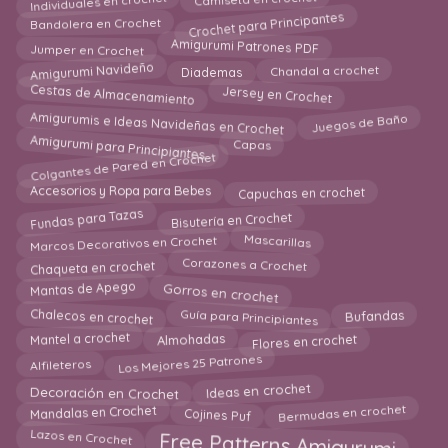
Individuales en crochet
Camiseta en crochet
Crochet para Principantes
Bandolera en Crochet
Amigurumi Patrones PDF
Jumper en Crochet
Amigurumi Navideño
Diademas
Chandal a crochet
Cestas de Almacenamiento
Jersey en Crochet
Amigurumis e Ideas Navideñas en Crochet
Juegos de Baño
Amigurumi para Principiantes
Capas
Colgantes de Pared en Crochet
Capuchas en crochet
Accesorios y Ropa para Bebes
Fundas para Tazas
Bisutería en Crochet
Marcos Decorativos en Crochet
Mascarillas
Corazones a Crochet
Chaqueta en crochet
Gorros en crochet
Mantas de Apego
Chalecos en crochet
Bufandas
Guía para Principiantes
Flores en crochet
Almohadas
Mantel a crochet
Los Mejores 25 Patrones
Alfileteros
Decoración en Crochet
Ideas en crochet
Mandalas en Crochet
Bermudas en crochet
Cojines Puf
Lazos en Crochet
Free Patterns Amigurumi