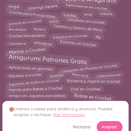
Grannys Square
Agarraderas en crochet
Hogar
Crochet para Principiantes
MANTA
holiday
blog
Calcetines en crochet
kimono en crochet
bolso
Caminos y Centros de Mesa
Bolero
Bordados
Crochet Navidadeño
Delantal en Crochet
diy
Alfombras
Estuches en Crochet
Cazadora
Mantas a Crochet
Amigurumi Patrones Gratis
Colgantes de Plantas en Crochet
Aplicaciones en ganchillo
Macrame
Calentadores
Macetas a crochet
Guantes
Esponjas de baño en crochet
Bisuteria y Joyeria en Crochet
Chal en Crochet
Mantas para Bebes a Crochet
Bolsas en Crochet
Amigurumi Juguetes para Bebes
Usamos cookies para analítica y anuncios. Puedes
aceptar o rechazar.
Más información
© 2026 Crochetisimo. Todos los derechos reservados.
Rechazar
Aceptar