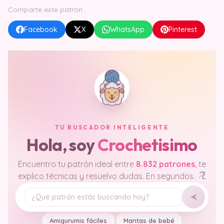
Comparte este patrón
Facebook
X
WhatsApp
Pinterest
TU BUSCADOR INTELIGENTE
Hola, soy
Crochetisimo
Encuentro tu patrón ideal entre
8.832 patrones
, te
explico técnicas y resuelvo dudas. En segundos.
Tu pregunta
Amigurumis fáciles
Mantas de bebé