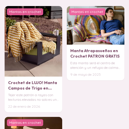
Mantas en crochet
Mantas en crochet
Manta Atrapasueños en
Crochet PATRON GRATIS
Esta manta será el centro de
atención y un refugio de calma
en tu hogar. ¡Anímate a tejer
9 de mayo de 2025
esta manta
Crochet de LUJO! Manta
Campos de Trigo en
Crochet PATRON GRATIS
Tejer este patrón a rayas con
texturas elevadas no solo es un
placer para la vista, sino una
22 de enero de 2026
experie
Mantas en crochet