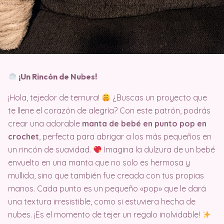
¡Un Rincón de Nubes!
¡Hola, tejedor de ternura!
¿Buscas un proyecto que
te llene el corazón de alegría? Con este patrón, podrás
crear una adorable
manta de bebé en punto pop en
crochet
, perfecta para abrigar a los más pequeños en
un rincón de suavidad.
Imagina la dulzura de un bebé
envuelto en una manta que no solo es hermosa y
mullida, sino que también fue creada con tus propias
manos. Cada punto es un pequeño «pop» que le dará
una textura irresistible, como si estuviera hecha de
nubes. ¡Es el momento de tejer un regalo inolvidable!