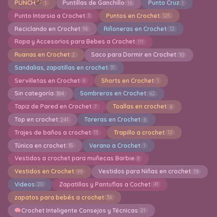
PUNCH
Puntillas de Ganchillo
Punto Cruz
1
16
1
Punto Intarsia a Crochet
Puntos en Crochet
3
125
Reciclando en Crochet
Riñoneras en Crochet
16
12
Ropa y Accesorios para Bebes a Crochet
111
Ruanas en Crochet
Saco para Dormir en Crochet
2
10
Sandalias, zapatillas en crochet
31
Servilletas en Crochet
Shorts en Crochet
6
1
Sin categoría
Sombreros en Crochet
384
62
Tapiz de Pared en Crochet
Toallas en crochet
7
6
Top en crochet
Toreras en Crochet
241
6
Trajes de baños a crochet
Trapillo a crochet
13
12
Túnica en crochet
Verano a Crochet
15
1
Vestidos a crochet para muñecas Barbie
8
Vestidos en Crochet
Vestidos para Niñas en crochet
99
19
Videos
Zapatillas y Pantuflas a Cochet
20
41
zapatos para bebés a crochet
36
Crochet Inteligente Consejos y Técnicas
21