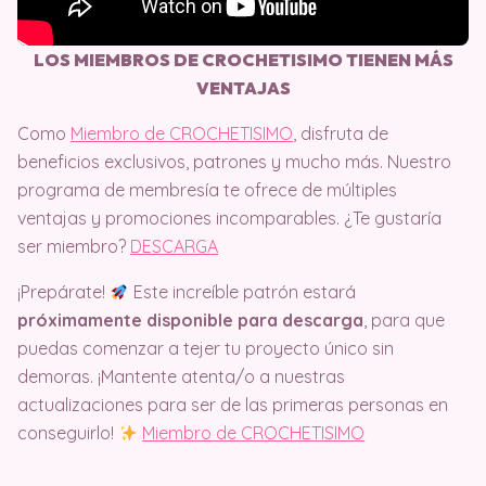
LOS MIEMBROS DE CROCHETISIMO TIENEN MÁS
VENTAJAS
Como
Miembro de CROCHETISIMO
, disfruta de
beneficios exclusivos, patrones y mucho más. Nuestro
programa de membresía te ofrece de múltiples
ventajas y promociones incomparables. ¿Te gustaría
ser miembro?
DESCARGA
¡Prepárate!
Este increíble patrón estará
próximamente disponible para descarga
, para que
puedas comenzar a tejer tu proyecto único sin
demoras. ¡Mantente atenta/o a nuestras
actualizaciones para ser de las primeras personas en
conseguirlo!
Miembro de CROCHETISIMO