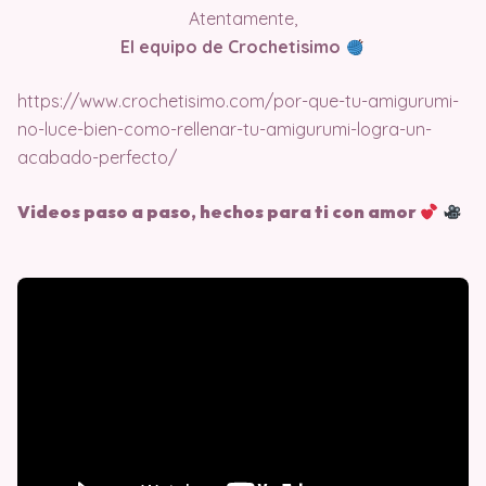
Atentamente,
El equipo de Crochetisimo
https://www.crochetisimo.com/por-que-tu-amigurumi-
no-luce-bien-como-rellenar-tu-amigurumi-logra-un-
acabado-perfecto/
Videos paso a paso, hechos para ti con amor