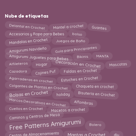
Nube de etiquetas
Delantal en Crochet
Mantel a crochet
Guantes
bolso
Accesorios y Ropa para Bebes
Mandalas en Crochet
Juegos de Baño
Amigurumi Navideño
Guía para Principiantes
Amigurumi Juguetes para Bebes
MANTA
Bikinis
Decoración en Crochet
Mascotas
Hogar
Alfileteros
Cojines Puf
Cazadora
Faldas en Crochet
Agarraderas en crochet
Estuches en Crochet
Chaqueta en crochet
Colgantes de Plantas en Crochet
Bolsas en Crochet
Bisutería en Crochet
holiday
Marcos Decorativos en Crochet
Alfombras
Macetas a crochet
Cuellos en Crochet
Caminos y Centros de Mesa
Free Patterns Amigurumi
Bolero
Cestas de Almacenamiento
diy
Mantas a Crochet