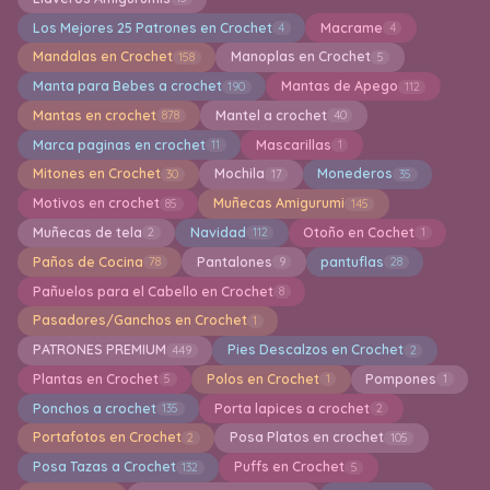
Los Mejores 25 Patrones en Crochet
Macrame
4
4
Mandalas en Crochet
Manoplas en Crochet
158
5
Manta para Bebes a crochet
Mantas de Apego
190
112
Mantas en crochet
Mantel a crochet
878
40
Marca paginas en crochet
Mascarillas
11
1
Mitones en Crochet
Mochila
Monederos
30
17
35
Motivos en crochet
Muñecas Amigurumi
85
145
Muñecas de tela
Navidad
Otoño en Cochet
2
112
1
Paños de Cocina
Pantalones
pantuflas
78
9
28
Pañuelos para el Cabello en Crochet
8
Pasadores/Ganchos en Crochet
1
PATRONES PREMIUM
Pies Descalzos en Crochet
449
2
Plantas en Crochet
Polos en Crochet
Pompones
5
1
1
Ponchos a crochet
Porta lapices a crochet
135
2
Portafotos en Crochet
Posa Platos en crochet
2
105
Posa Tazas a Crochet
Puffs en Crochet
132
5