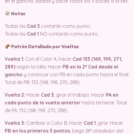
en el gancho, lazada y sacar todos los 5 bucles a la vez.
Notas
Todas las
Cad 3
contarán como punto.
Todas las
Cad 1
NO contarán como punto.
Patrón Detallado por Vueltas
Vuelta 1:
Con el Color A, hacer
Cad 133 (169, 199, 271,
289)
según la talla. Hacer
PB en la 2ª Cad desde el
gancho
y continuar con PB en cada punto hasta el final.
Total de PB: 132 (168, 198, 270, 288).
Vuelta 2:
Hacer
Cad 3
, girar el trabajo. Hacer
PA en
cada punto de la vuelta anterior
hasta terminar. Total
de PA: 132 (168, 198, 270, 288).
Vuelta 3:
Cambiar a Color B. Hacer
Cad 1
, girar. Hacer
PB en los primeros 5 puntos
, luego
BP alrededor del