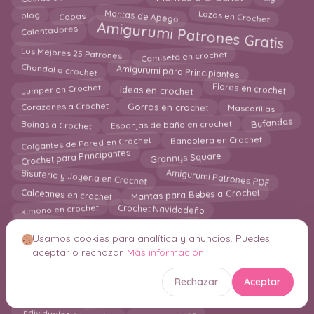
Lazos en Crochet
Mantas de Apego
blog
Capas
Amigurumi Patrones Gratis
Calentadores
Camiseta en crochet
Los Mejores 25 Patrones
Chandal a crochet
Amigurumi para Principiantes
Jumper en Crochet
Flores en crochet
Ideas en crochet
Mascarillas
Gorros en crochet
Corazones a Crochet
Boinas a Crochet
Esponjas de baño en crochet
Bufandas
Colgantes de Pared en Crochet
Bandolera en Crochet
Crochet para Principantes
Grannys Square
Amigurumi Patrones PDF
Bisuteria y Joyeria en Crochet
Calcetines en crochet
Mantas para Bebes a Crochet
Crochet Navidadeño
kimono en crochet
Crochet para Principiantes
Bordados
Usamos cookies para analítica y anuncios. Puedes
Aplicaciones en ganchillo
aceptar o rechazar.
Más información
Amigurumis e Ideas Navideñas en Crochet
Fundas para Tazas
Macrame
Chal en Crochet
Rechazar
Aceptar
Jersey en Crochet
Capuchas en crochet
Almohadas
Marcapaginas