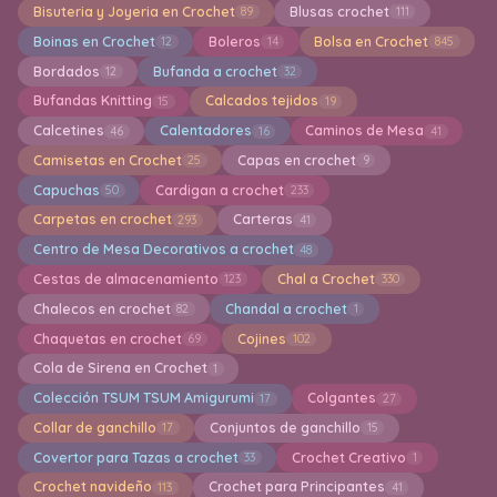
Bisuteria y Joyeria en Crochet
Blusas crochet
89
111
Boinas en Crochet
Boleros
Bolsa en Crochet
12
14
845
Bordados
Bufanda a crochet
12
32
Bufandas Knitting
Calcados tejidos
15
19
Calcetines
Calentadores
Caminos de Mesa
46
16
41
Camisetas en Crochet
Capas en crochet
25
9
Capuchas
Cardigan a crochet
50
233
Carpetas en crochet
Carteras
293
41
Centro de Mesa Decorativos a crochet
48
Cestas de almacenamiento
Chal a Crochet
123
330
Chalecos en crochet
Chandal a crochet
82
1
Chaquetas en crochet
Cojines
69
102
Cola de Sirena en Crochet
1
Colección TSUM TSUM Amigurumi
Colgantes
17
27
Collar de ganchillo
Conjuntos de ganchillo
17
15
Covertor para Tazas a crochet
Crochet Creativo
33
1
Crochet navideño
Crochet para Principantes
113
41