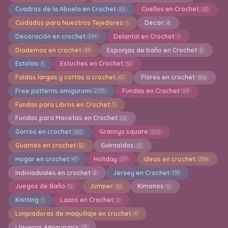
Cuadros de la Abuela en Crochet
Cuellos en Crochet
49
20
Cuidados para Nuestros Tejedores
Decor
1
4
Decoración en crochet
Delantal en Crochet
344
1
Diademas en crochet
Esponjas de baño en Crochet
49
5
Estolas
Estuches en Crochet
3
32
Faldas largas y cortas a crochet
Flores en crochet
47
156
Free patterns amigurumi
Fundas en Crochet
2195
64
Fundas para Libros en Crochet
3
Fundas para Macetas en Crochet
26
Gorros en crochet
Grannys square
282
222
Guantes en crochet
Guirnaldas
32
12
Hogar en crochet
Holiday
Ideas en crochet
41
211
204
Indiviaduales en crochet
Jersey en Crochet
6
118
Juegos de Baño
Jumper
Kimonos
12
10
5
Knitting
Lazos en Crochet
1
2
Limpiadoras de maquillaje en crochet
4
Llaveros Amigurumis
13