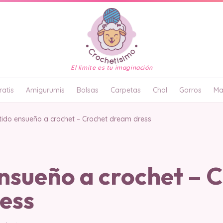
El límite es tu imaginación
atis
Amigurumis
Bolsas
Carpetas
Chal
Gorros
Ma
tido ensueño a crochet – Crochet dream dress
nsueño a crochet – 
ess