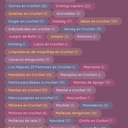
Gorros en crochet
Grannys square
282
222
Guantes en crochet
Guirnaldas
32
12
Hogar en crochet
Holiday
Ideas en crochet
41
211
204
Indiviaduales en crochet
Jersey en Crochet
6
118
Juegos de Baño
Jumper
Kimonos
12
10
5
Knitting
Lazos en Crochet
1
2
Limpiadoras de maquillaje en crochet
4
Llaveros Amigurumis
13
Los Mejores 25 Patrones en Crochet
Macrame
4
4
Mandalas en Crochet
Manoplas en Crochet
158
5
Manta para Bebes a crochet
Mantas de Apego
190
112
Mantas en crochet
Mantel a crochet
878
40
Marca paginas en crochet
Mascarillas
11
1
Mitones en Crochet
Mochila
Monederos
30
17
35
Motivos en crochet
Muñecas Amigurumi
85
145
Muñecas de tela
Navidad
Otoño en Cochet
2
112
1