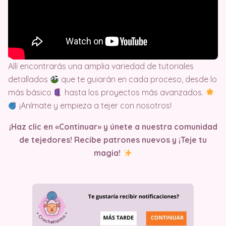
Allí encontrarás una amplia variedad de tutoriales
detallados
que te guiarán en cada proceso, desde lo
más básico
hasta los proyectos más avanzados.
¡Anímate y empieza a tejer con nosotros!
¡Haz clic en «Continuar» y únete a nuestra comunidad
de tejedores! Recibe patrones nuevos y ¡Teje tu
magia!