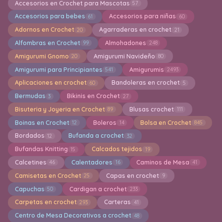
Accesorios en Crochet para Mascotas
57
Accesorios para bebes
Accesorios para niñas
61
60
Adornos en Crochet
Agarraderas en crochet
20
21
Alfombras en Crochet
Almohadones
99
248
Amigurumi Gnomo
Amigurumi Navideño
20
80
Amigurumi para Principiantes
Amigurumis
541
2493
Aplicaciones en crochet
Bandoleras en crochet
60
5
Bermudas
Bikinis en Crochet
3
27
Bisuteria y Joyeria en Crochet
Blusas crochet
89
111
Boinas en Crochet
Boleros
Bolsa en Crochet
12
14
845
Bordados
Bufanda a crochet
12
32
Bufandas Knitting
Calcados tejidos
15
19
Calcetines
Calentadores
Caminos de Mesa
46
16
41
Camisetas en Crochet
Capas en crochet
25
9
Capuchas
Cardigan a crochet
50
233
Carpetas en crochet
Carteras
293
41
Centro de Mesa Decorativos a crochet
48