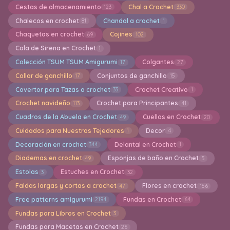
Cestas de almacenamiento
Chal a Crochet
123
330
Chalecos en crochet
Chandal a crochet
81
1
Chaquetas en crochet
Cojines
69
102
Cola de Sirena en Crochet
1
Colección TSUM TSUM Amigurumi
Colgantes
17
27
Collar de ganchillo
Conjuntos de ganchillo
17
15
Covertor para Tazas a crochet
Crochet Creativo
33
1
Crochet navideño
Crochet para Principantes
113
41
Cuadros de la Abuela en Crochet
Cuellos en Crochet
49
20
Cuidados para Nuestros Tejedores
Decor
1
4
Decoración en crochet
Delantal en Crochet
344
1
Diademas en crochet
Esponjas de baño en Crochet
49
5
Estolas
Estuches en Crochet
3
32
Faldas largas y cortas a crochet
Flores en crochet
47
156
Free patterns amigurumi
Fundas en Crochet
2194
64
Fundas para Libros en Crochet
3
Fundas para Macetas en Crochet
26