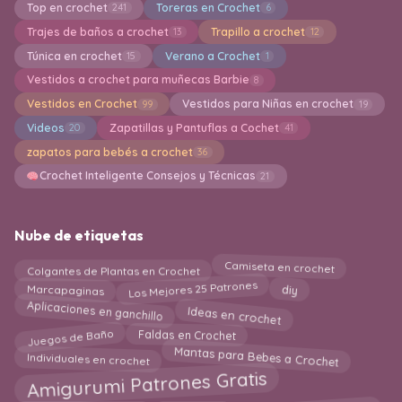
Top en crochet
Toreras en Crochet
241
6
Trajes de baños a crochet
Trapillo a crochet
13
12
Túnica en crochet
Verano a Crochet
15
1
Vestidos a crochet para muñecas Barbie
8
Vestidos en Crochet
Vestidos para Niñas en crochet
99
19
Videos
Zapatillas y Pantuflas a Cochet
20
41
zapatos para bebés a crochet
36
Crochet Inteligente Consejos y Técnicas
21
Nube de etiquetas
Colgantes de Plantas en Crochet
Camiseta en crochet
Los Mejores 25 Patrones
Marcapaginas
diy
Ideas en crochet
Aplicaciones en ganchillo
Juegos de Baño
Faldas en Crochet
Mantas para Bebes a Crochet
Individuales en crochet
Amigurumi Patrones Gratis