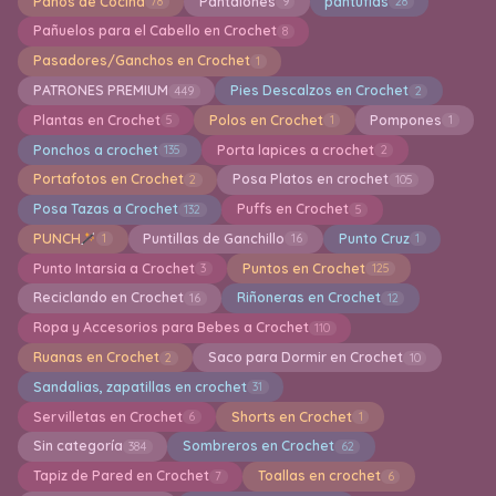
Paños de Cocina
Pantalones
pantuflas
78
9
28
Pañuelos para el Cabello en Crochet
8
Pasadores/Ganchos en Crochet
1
PATRONES PREMIUM
Pies Descalzos en Crochet
449
2
Plantas en Crochet
Polos en Crochet
Pompones
5
1
1
Ponchos a crochet
Porta lapices a crochet
135
2
Portafotos en Crochet
Posa Platos en crochet
2
105
Posa Tazas a Crochet
Puffs en Crochet
132
5
PUNCH
Puntillas de Ganchillo
Punto Cruz
1
16
1
Punto Intarsia a Crochet
Puntos en Crochet
3
125
Reciclando en Crochet
Riñoneras en Crochet
16
12
Ropa y Accesorios para Bebes a Crochet
110
Ruanas en Crochet
Saco para Dormir en Crochet
2
10
Sandalias, zapatillas en crochet
31
Servilletas en Crochet
Shorts en Crochet
6
1
Sin categoría
Sombreros en Crochet
384
62
Tapiz de Pared en Crochet
Toallas en crochet
7
6