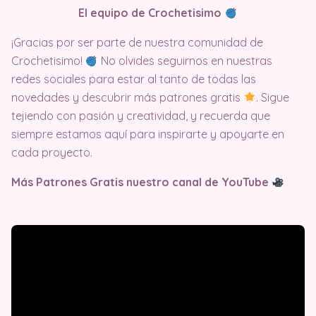
El equipo de Crochetisimo
¡Gracias por ser parte de nuestra comunidad de
Crochetisimo!
No olvides seguirnos en nuestras
redes sociales para estar al tanto de todas las
novedades y descubrir más patrones gratis
. Sigue
tejiendo con pasión y creatividad, y recuerda que
siempre estamos aquí para inspirarte y apoyarte en
cada proyecto.
Más Patrones Gratis nuestro canal de YouTube