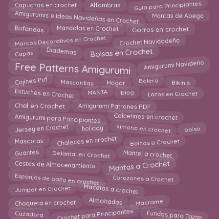
Guía para Principiantes
Capuchas en crochet
Alfombras
Amigurumis e Ideas Navideñas en Crochet
Mantas de Apego
Mandalas en Crochet
Bufandas
Gorros en crochet
Marcos Decorativos en Crochet
Crochet Navidadeño
Bolsas en Crochet
Diademas
Capas
Amigurumi Navideño
Free Patterns Amigurumi
Cojines Puf
Mascarillas
Bolero
Hogar
Bikinis
Estuches en Crochet
Lazos en Crochet
blog
MANTA
Chal en Crochet
Amigurumi Patrones PDF
Amigurumi para Principiantes
Calcetines en crochet
kimono en crochet
bolso
Jersey en Crochet
holiday
Boinas a Crochet
Chalecos en crochet
Mascotas
Mantel a crochet
Delantal en Crochet
Guantes
Mantas a Crochet
Cestas de Almacenamiento
Esponjas de baño en crochet
Corazones a Crochet
Macetas a crochet
Jumper en Crochet
Macrame
Almohadas
Chaqueta en crochet
Crochet para Principantes
Fundas para Tazas
Cazadora