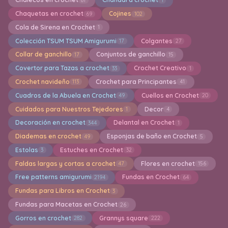
Chaquetas en crochet
Cojines
69
102
Cola de Sirena en Crochet
1
Colección TSUM TSUM Amigurumi
Colgantes
17
27
Collar de ganchillo
Conjuntos de ganchillo
17
15
Covertor para Tazas a crochet
Crochet Creativo
33
1
Crochet navideño
Crochet para Principantes
113
41
Cuadros de la Abuela en Crochet
Cuellos en Crochet
49
20
Cuidados para Nuestros Tejedores
Decor
1
4
Decoración en crochet
Delantal en Crochet
344
1
Diademas en crochet
Esponjas de baño en Crochet
49
5
Estolas
Estuches en Crochet
3
32
Faldas largas y cortas a crochet
Flores en crochet
47
156
Free patterns amigurumi
Fundas en Crochet
2194
64
Fundas para Libros en Crochet
3
Fundas para Macetas en Crochet
26
Gorros en crochet
Grannys square
282
222