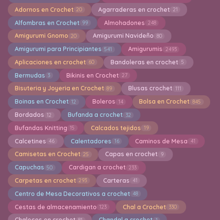
Adornos en Crochet
Agarraderas en crochet
20
21
Alfombras en Crochet
Almohadones
99
248
Amigurumi Gnomo
Amigurumi Navideño
20
80
Amigurumi para Principiantes
Amigurumis
541
2493
Aplicaciones en crochet
Bandoleras en crochet
60
5
Bermudas
Bikinis en Crochet
3
27
Bisuteria y Joyeria en Crochet
Blusas crochet
89
111
Boinas en Crochet
Boleros
Bolsa en Crochet
12
14
845
Bordados
Bufanda a crochet
12
32
Bufandas Knitting
Calcados tejidos
15
19
Calcetines
Calentadores
Caminos de Mesa
46
16
41
Camisetas en Crochet
Capas en crochet
25
9
Capuchas
Cardigan a crochet
50
233
Carpetas en crochet
Carteras
293
41
Centro de Mesa Decorativos a crochet
48
Cestas de almacenamiento
Chal a Crochet
123
330
Chalecos en crochet
Chandal a crochet
81
1