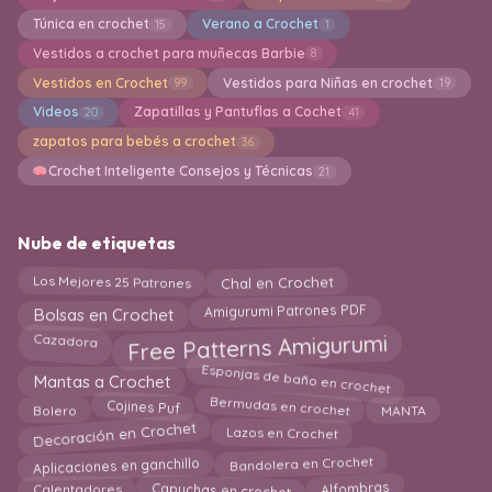
Túnica en crochet
Verano a Crochet
15
1
Vestidos a crochet para muñecas Barbie
8
Vestidos en Crochet
Vestidos para Niñas en crochet
99
19
Videos
Zapatillas y Pantuflas a Cochet
20
41
zapatos para bebés a crochet
36
Crochet Inteligente Consejos y Técnicas
21
Nube de etiquetas
Los Mejores 25 Patrones
Chal en Crochet
Bolsas en Crochet
Amigurumi Patrones PDF
Free Patterns Amigurumi
Cazadora
Esponjas de baño en crochet
Mantas a Crochet
MANTA
Cojines Puf
Bermudas en crochet
Bolero
Decoración en Crochet
Lazos en Crochet
Aplicaciones en ganchillo
Bandolera en Crochet
Alfombras
Capuchas en crochet
Calentadores