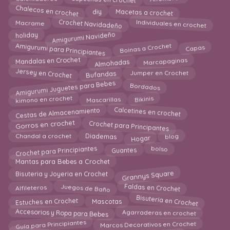
Chalecos en crochet
Macetas a crochet
diy
Crochet Navidadeño
Individuales en crochet
Macrame
Amigurumi Navideño
holiday
Amigurumi para Principiantes
Boinas a Crochet
Capas
Almohadas
Mandalas en Crochet
Marcapaginas
Bufandas
Jersey en Crochet
Jumper en Crochet
Amigurumi Juguetes para Bebes
Bordados
Mascarillas
kimono en crochet
Bikinis
Cestas de Almacenamiento
Calcetines en crochet
Crochet para Principantes
Gorros en crochet
Hogar
Diademas
Chandal a crochet
blog
Crochet para Principiantes
Guantes
bolso
Mantas para Bebes a Crochet
Grannys Square
Bisuteria y Joyeria en Crochet
Juegos de Baño
Faldas en Crochet
Alfileteros
Bisutería en Crochet
Mascotas
Estuches en Crochet
Accesorios y Ropa para Bebes
Agarraderas en crochet
Guía para Principiantes
Marcos Decorativos en Crochet