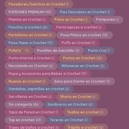
Pasadores/Ganchos en Crochet
1
PATRONES PREMIUM
Pies Descalzos en Crochet
449
2
Plantas en Crochet
Polos en Crochet
Pompones
5
1
1
Ponchos a crochet
Porta lapices a crochet
135
2
Portafotos en Crochet
Posa Platos en crochet
2
105
Posa Tazas a Crochet
Puffs en Crochet
132
5
PUNCH
Puntillas de Ganchillo
Punto Cruz
1
16
1
Punto Intarsia a Crochet
Puntos en Crochet
3
125
Reciclando en Crochet
Riñoneras en Crochet
16
12
Ropa y Accesorios para Bebes a Crochet
110
Ruanas en Crochet
Saco para Dormir en Crochet
2
10
Sandalias, zapatillas en crochet
31
Servilletas en Crochet
Shorts en Crochet
6
1
Sin categoría
Sombreros en Crochet
384
62
Tapiz de Pared en Crochet
Toallas en crochet
7
6
Top en crochet
Toreras en Crochet
241
6
Trajes de baños a crochet
Trapillo a crochet
13
12