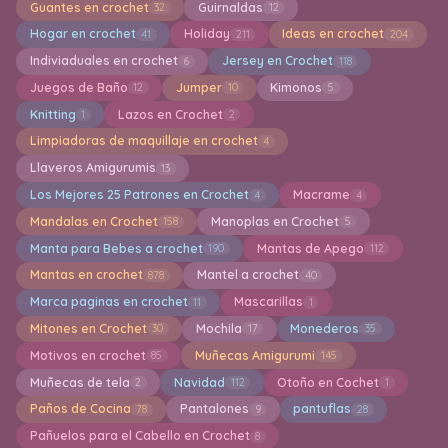
Guantes en crochet
Guirnaldas
32
12
Hogar en crochet
Holiday
Ideas en crochet
41
211
204
Indiviaduales en crochet
Jersey en Crochet
6
118
Juegos de Baño
Jumper
Kimonos
12
10
5
Knitting
Lazos en Crochet
1
2
Limpiadoras de maquillaje en crochet
4
Llaveros Amigurumis
13
Los Mejores 25 Patrones en Crochet
Macrame
4
4
Mandalas en Crochet
Manoplas en Crochet
158
5
Manta para Bebes a crochet
Mantas de Apego
190
112
Mantas en crochet
Mantel a crochet
878
40
Marca paginas en crochet
Mascarillas
11
1
Mitones en Crochet
Mochila
Monederos
30
17
35
Motivos en crochet
Muñecas Amigurumi
85
145
Muñecas de tela
Navidad
Otoño en Cochet
2
112
1
Paños de Cocina
Pantalones
pantuflas
78
9
28
Pañuelos para el Cabello en Crochet
8