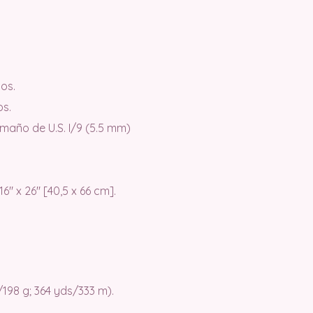
los.
os.
amaño de U.S. I/9 (5.5 mm)
 x 26″ [40,5 x 66 cm].
/198 g; 364 yds/333 m).