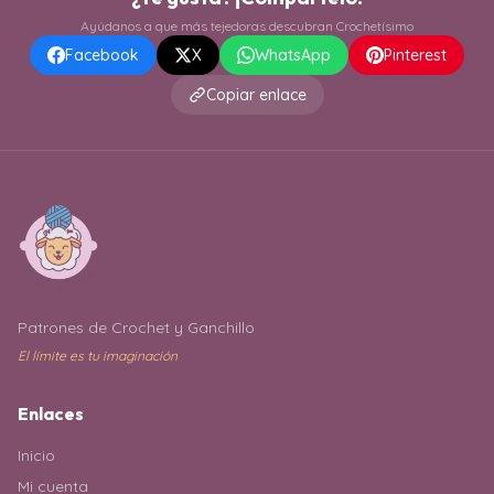
Ayúdanos a que más tejedoras descubran Crochetísimo
Facebook
X
WhatsApp
Pinterest
Copiar enlace
Patrones de Crochet y Ganchillo
El límite es tu imaginación
Enlaces
Inicio
Mi cuenta