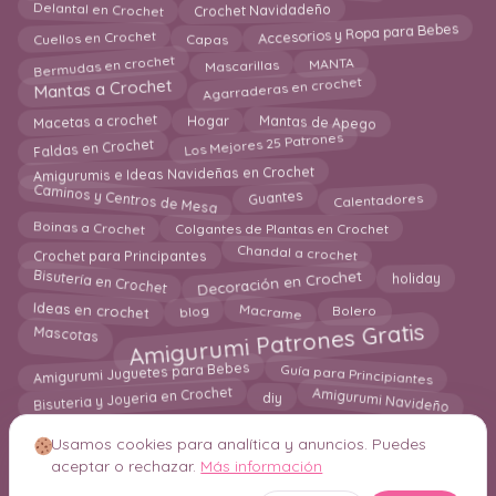
Delantal en Crochet
Crochet Navidadeño
Accesorios y Ropa para Bebes
Cuellos en Crochet
Capas
Bermudas en crochet
MANTA
Mascarillas
Agarraderas en crochet
Mantas a Crochet
Macetas a crochet
Mantas de Apego
Hogar
Los Mejores 25 Patrones
Faldas en Crochet
Amigurumis e Ideas Navideñas en Crochet
Caminos y Centros de Mesa
Calentadores
Guantes
Boinas a Crochet
Colgantes de Plantas en Crochet
Chandal a crochet
Crochet para Principantes
Bisutería en Crochet
Decoración en Crochet
holiday
Macrame
blog
Bolero
Ideas en crochet
Amigurumi Patrones Gratis
Mascotas
Amigurumi Juguetes para Bebes
Guía para Principiantes
Amigurumi Navideño
Bisuteria y Joyeria en Crochet
diy
Usamos cookies para analítica y anuncios. Puedes
aceptar o rechazar.
Más información