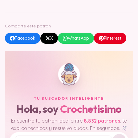
Comparte este patrón
Facebook
X
WhatsApp
Pinterest
TU BUSCADOR INTELIGENTE
Hola, soy
Crochetisimo
Encuentro tu patrón ideal entre
8.832 patrones
, te
explico técnicas y resuelvo dudas. En segundos.