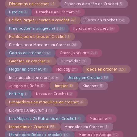
Diademas en crochet
Esponjas de baño en Crochet
49
5
Estolas
Estuches en Crochet
3
32
Faldas largas y cortas a crochet
Flores en crochet
47
156
Free patterns amigurumi
Fundas en Crochet
2194
64
Fundas para Libros en Crochet
3
Fundas para Macetas en Crochet
26
Gorros en crochet
Grannys square
282
222
Guantes en crochet
Guirnaldas
32
12
Hogar en crochet
Holiday
Ideas en crochet
41
211
204
Indiviaduales en crochet
Jersey en Crochet
6
118
Juegos de Baño
Jumper
Kimonos
12
10
5
Knitting
Lazos en Crochet
1
2
Limpiadoras de maquillaje en crochet
4
Llaveros Amigurumis
13
Los Mejores 25 Patrones en Crochet
Macrame
4
4
Mandalas en Crochet
Manoplas en Crochet
158
5
Manta para Bebes a crochet
Mantas de Apego
190
112