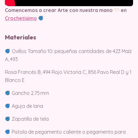
Comencemos a crear Arte con nuestra mano
en
Crochetisimo
Materiales
Ovillos Tamaño 10: pequeñas cantidades de 423 Maíz
A, 493
Rosa Francés B, 494 Rojo Victoria C, 856 Pavo Real D y 1
Blanco E
Gancho 2.75 mm
Aguja de lana
Zapatilla de tela
Pistola de pegamento caliente o pegamento para