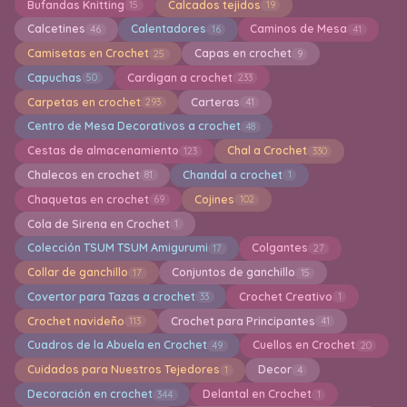
Bufandas Knitting
Calcados tejidos
15
19
Calcetines
Calentadores
Caminos de Mesa
46
16
41
Camisetas en Crochet
Capas en crochet
25
9
Capuchas
Cardigan a crochet
50
233
Carpetas en crochet
Carteras
293
41
Centro de Mesa Decorativos a crochet
48
Cestas de almacenamiento
Chal a Crochet
123
330
Chalecos en crochet
Chandal a crochet
81
1
Chaquetas en crochet
Cojines
69
102
Cola de Sirena en Crochet
1
Colección TSUM TSUM Amigurumi
Colgantes
17
27
Collar de ganchillo
Conjuntos de ganchillo
17
15
Covertor para Tazas a crochet
Crochet Creativo
33
1
Crochet navideño
Crochet para Principantes
113
41
Cuadros de la Abuela en Crochet
Cuellos en Crochet
49
20
Cuidados para Nuestros Tejedores
Decor
1
4
Decoración en crochet
Delantal en Crochet
344
1