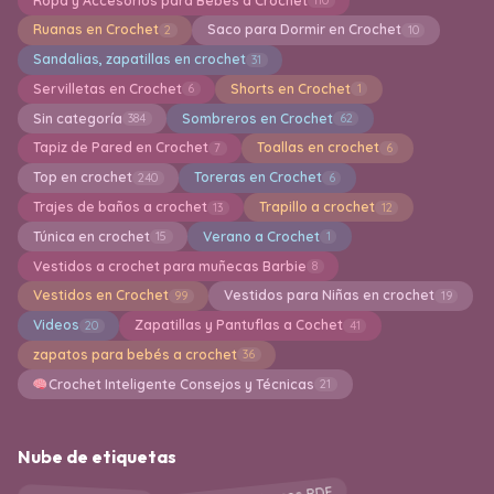
Ropa y Accesorios para Bebes a Crochet
110
Ruanas en Crochet
Saco para Dormir en Crochet
2
10
Sandalias, zapatillas en crochet
31
Servilletas en Crochet
Shorts en Crochet
6
1
Sin categoría
Sombreros en Crochet
384
62
Tapiz de Pared en Crochet
Toallas en crochet
7
6
Top en crochet
Toreras en Crochet
240
6
Trajes de baños a crochet
Trapillo a crochet
13
12
Túnica en crochet
Verano a Crochet
15
1
Vestidos a crochet para muñecas Barbie
8
Vestidos en Crochet
Vestidos para Niñas en crochet
99
19
Videos
Zapatillas y Pantuflas a Cochet
20
41
zapatos para bebés a crochet
36
Crochet Inteligente Consejos y Técnicas
21
Nube de etiquetas