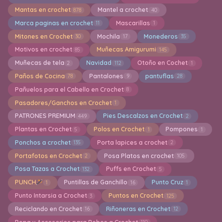
Mantas en crochet
Mantel a crochet
878
40
Marca paginas en crochet
Mascarillas
11
1
Mitones en Crochet
Mochila
Monederos
30
17
35
Motivos en crochet
Muñecas Amigurumi
85
145
Muñecas de tela
Navidad
Otoño en Cochet
2
112
1
Paños de Cocina
Pantalones
pantuflas
78
9
28
Pañuelos para el Cabello en Crochet
8
Pasadores/Ganchos en Crochet
1
PATRONES PREMIUM
Pies Descalzos en Crochet
449
2
Plantas en Crochet
Polos en Crochet
Pompones
5
1
1
Ponchos a crochet
Porta lapices a crochet
135
2
Portafotos en Crochet
Posa Platos en crochet
2
105
Posa Tazas a Crochet
Puffs en Crochet
132
5
PUNCH
Puntillas de Ganchillo
Punto Cruz
1
16
1
Punto Intarsia a Crochet
Puntos en Crochet
3
125
Reciclando en Crochet
Riñoneras en Crochet
16
12