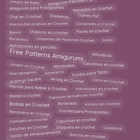
Amigurumi Patrones PDF
Juegos de Baño
Mandalas en Crochet
Amigurumi para Principiantes
Chal en Crochet
Cojines Puf
Diademas
Marcos Decorativos en Crochet
Corazones a Crochet
Bikinis
Flores en crochet
Chalecos en crochet
Colgantes de Pared en Crochet
Bordados
bolso
Aplicaciones en ganchillo
Free Patterns Amigurumi
Alfombras
Jumper en Crochet
Almohadas
Calcetines en crochet
Fundas para Tazas
Alfileteros
Marcapaginas
Grannys Square
Lazos en Crochet
Jersey en Crochet
Mantas para Bebes a Crochet
Individuales en crochet
Mantel a crochet
Esponjas de baño en crochet
Bufandas
Bolsas en Crochet
kimono en crochet
Bandolera en Crochet
Crochet para Principiantes
Capuchas en crochet
Camiseta en crochet
Estuches en Crochet
Chaqueta en crochet
Cazadora
Cestas de Almacenamiento
Gorros en crochet