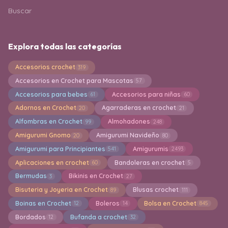
Buscar
Explora todas las categorías
Accesorios crochet
319
Accesorios en Crochet para Mascotas
57
Accesorios para bebes
Accesorios para niñas
61
60
Adornos en Crochet
Agarraderas en crochet
20
21
Alfombras en Crochet
Almohadones
99
248
Amigurumi Gnomo
Amigurumi Navideño
20
80
Amigurumi para Principiantes
Amigurumis
541
2493
Aplicaciones en crochet
Bandoleras en crochet
60
5
Bermudas
Bikinis en Crochet
3
27
Bisuteria y Joyeria en Crochet
Blusas crochet
89
111
Boinas en Crochet
Boleros
Bolsa en Crochet
12
14
845
Bordados
Bufanda a crochet
12
32