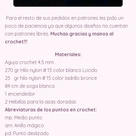
Para el resto de sus pedidos en patrones les pido un
poco de paciencia ya que algunos diseños no cuentan
con patrones libres.
Muchas gracias y manos al
crochet!!!
Materiales:
Aguja crochet 4.5 mm
270 gr Hilo nylon # 15 color blanco Lúcido
25 gr hilo nylon # 15 color ladrillo bronce
84 cm de soga blanca
1 encendedor
2 Hebillas para la asas doradas
Abreviaturas de los puntos en crochet:
mp: Medio punto
am: Anillo mágico
pd: Punto deslizado