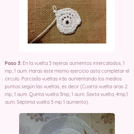
Paso 3:
En la vuelta 3 tejeras aumentos intercalados, 1
mp, 1 aum. Haras este mismo ejercicio asta completar el
circulo. Porcada vueltas irás aumentando los medios
puntos según las vueltas, es decir (Cuarta vuelta aras 2
mp, 1 aum. Quinta vuelta 3mp, 1 aum. Sexta vuelta, 4mp,1
aum. Séptima vuelta 5 mp 1 aumento).