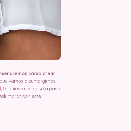
 enseñaremos cómo crear
orque vamos a sumergirnos
l
, te guiaremos paso a paso
deslumbrar con este