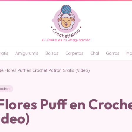
El límite es tu imaginación
atis
Amigurumis
Bolsas
Carpetas
Chal
Gorros
Ma
de Flores Puff en Crochet Patrón Gratis (Video)
rochet
Flores Puff en Croch
ideo)