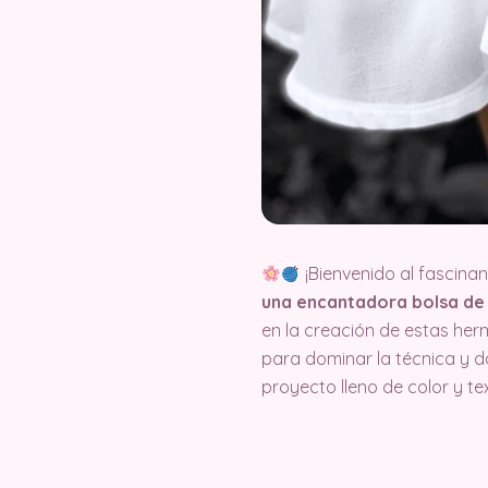
¡Bienvenido al fascina
una encantadora bolsa d
en la creación de estas her
para dominar la técnica y d
proyecto lleno de color y te