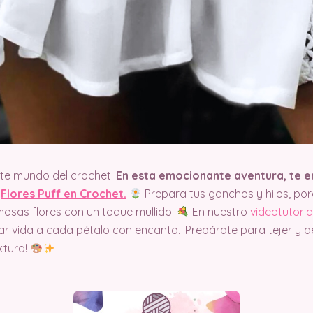
nte mundo del crochet!
En esta emocionante aventura, te
e
Flores Puff en Crochet.
Prepara tus ganchos y hilos, p
mosas flores con un toque mullido.
En nuestro
videotutoria
ar vida a cada pétalo con encanto. ¡Prepárate para tejer y 
xtura!