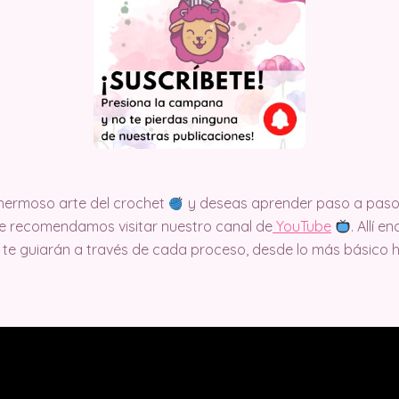
e hermoso arte del crochet
y deseas aprender paso a paso 
, te recomendamos visitar nuestro canal de
Y
ouTube
. Allí 
te guiarán a través de cada proceso, desde lo más básico