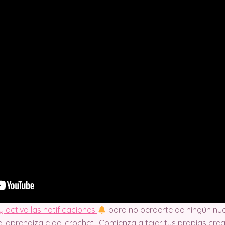
y activa las notificaciones
para no perderte de ningún nu
l aprendizaje del crochet. ¡Comienza a tejer tus propias cr