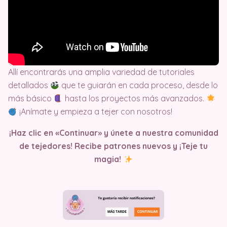
Allí encontrarás una amplia variedad de tutoriales
detallados
que te guiarán en cada proceso, desde lo
más básico
hasta los proyectos más avanzados.
¡Anímate y empieza a tejer con nosotros!
¡Haz clic en «Continuar» y únete a nuestra comunidad
de tejedores! Recibe patrones nuevos y ¡Teje tu
magia!