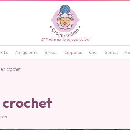
El límite es tu imaginación
atis
Amigurumis
Bolsas
Carpetas
Chal
Gorros
Ma
 en crochet
 crochet
tura