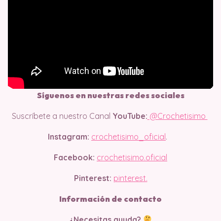
Síguenos en nuestras redes sociales
Suscríbete a nuestro Canal
YouTube:
@Crochetisimo
Instagram:
crochetisimo_oficial
.
Facebook:
crochetisimo.oficial
Pinterest:
pinterest.
Información de contacto
¿Necesitas ayuda?