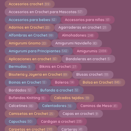
Accesorios crochet
319
Accesorios en Crochet para Mascotas
57
Accesorios para bebes
Accesorios para niñas
62
61
Adornos en Crochet
Agarraderas en crochet
20
21
Alfombras en Crochet
Almohadones
99
248
Amigurumi Gnomo
Amigurumi Navideño
20
80
Amigurumi para Principiantes
Amigurumis
542
2494
Aplicaciones en crochet
Bandoleras en crochet
60
5
Bermudas
Bikinis en Crochet
3
27
Bisuteria y Joyeria en Crochet
Blusas crochet
89
111
Boinas en Crochet
Boleros
Bolsa en Crochet
12
14
845
Bordados
Bufanda a crochet
12
32
Bufandas Knitting
Calcados tejidos
15
19
Calcetines
Calentadores
Caminos de Mesa
46
16
41
Camisetas en Crochet
Capas en crochet
25
9
Capuchas
Cardigan a crochet
50
233
Carpetas en crochet
Carteras
293
41