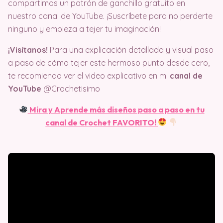
compartimos un patrón de ganchillo gratuito en
nuestro canal de YouTube. ¡Suscríbete para no perderte
ninguno y empieza a tejer tu imaginación!
¡Visítanos!
Para una explicación detallada y visual paso
a paso de cómo tejer este hermoso punto desde cero,
te recomiendo ver el video explicativo en mi
canal de
YouTube
@Crochetisimo
Mira y Aprende más diseños paso a paso en tu
canal de Crochet FAVORITO!