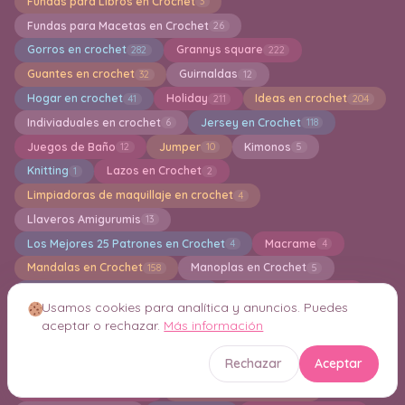
Fundas para Libros en Crochet
3
Fundas para Macetas en Crochet
26
Gorros en crochet
Grannys square
282
222
Guantes en crochet
Guirnaldas
32
12
Hogar en crochet
Holiday
Ideas en crochet
41
211
204
Indiviaduales en crochet
Jersey en Crochet
6
118
Juegos de Baño
Jumper
Kimonos
12
10
5
Knitting
Lazos en Crochet
1
2
Limpiadoras de maquillaje en crochet
4
Llaveros Amigurumis
13
Los Mejores 25 Patrones en Crochet
Macrame
4
4
Mandalas en Crochet
Manoplas en Crochet
158
5
Manta para Bebes a crochet
Mantas de Apego
190
112
Usamos cookies para analítica y anuncios. Puedes
Mantas en crochet
Mantel a crochet
878
40
aceptar o rechazar.
Más información
Marca paginas en crochet
Mascarillas
11
1
Rechazar
Aceptar
Mitones en Crochet
Mochila
Monederos
30
17
35
Motivos en crochet
Muñecas Amigurumi
85
145