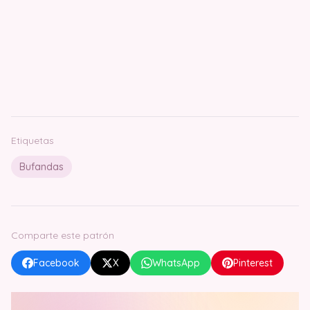
Etiquetas
Bufandas
Comparte este patrón
Facebook
X
WhatsApp
Pinterest