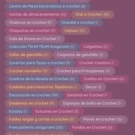
Centro de Mesa Decorativos a crochet
48
Cestas de almacenamiento
Chal a Crochet
123
330
Chalecos en crochet
Chandal a crochet
82
1
Chaquetas en crochet
Cojines
69
102
Cola de Sirena en Crochet
1
Colección TSUM TSUM Amigurumi
Colgantes
17
27
Collar de ganchillo
Conjuntos de ganchillo
17
15
Covertor para Tazas a crochet
Crochet Creativo
33
1
Crochet navideño
Crochet para Principantes
113
41
Cuadros de la Abuela en Crochet
Cuellos en Crochet
49
20
Cuidados para Nuestros Tejedores
Decor
1
4
Decoración en crochet
Delantal en Crochet
344
1
Diademas en crochet
Esponjas de baño en Crochet
49
5
Estolas
Estuches en Crochet
3
32
Faldas largas y cortas a crochet
Flores en crochet
47
156
Free patterns amigurumi
Fundas en Crochet
2195
64