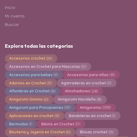
Inicio
Mi cuenta
Buscar
Explora todas las categorías
Accesorios crochet
319
Accesorios en Crochet para Mascotas
57
Accesorios para bebes
Accesorios para niñas
61
60
Adornos en Crochet
Agarraderas en crochet
20
21
Alfombras en Crochet
Almohadones
99
248
Amigurumi Gnomo
Amigurumi Navideño
20
80
Amigurumi para Principiantes
Amigurumis
541
2493
Aplicaciones en crochet
Bandoleras en crochet
60
5
Bermudas
Bikinis en Crochet
3
27
Bisuteria y Joyeria en Crochet
Blusas crochet
89
111