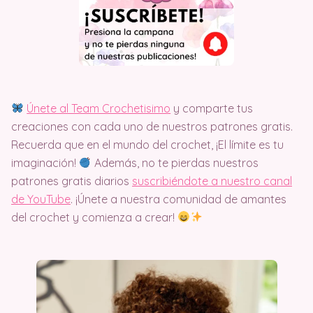
Únete al Team Crochetisimo
y comparte tus
creaciones con cada uno de nuestros patrones gratis.
Recuerda que en el mundo del crochet, ¡El límite es tu
imaginación!
Además, no te pierdas nuestros
patrones gratis diarios
suscribiéndote a nuestro canal
de YouTube
. ¡Únete a nuestra comunidad de amantes
del crochet y comienza a crear!