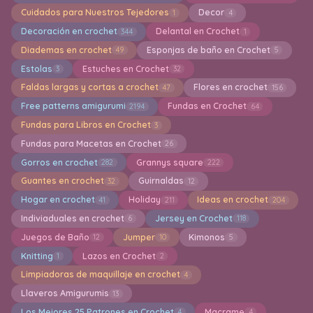
Cuidados para Nuestros Tejedores
Decor
1
4
Decoración en crochet
Delantal en Crochet
344
1
Diademas en crochet
Esponjas de baño en Crochet
49
5
Estolas
Estuches en Crochet
3
32
Faldas largas y cortas a crochet
Flores en crochet
47
156
Free patterns amigurumi
Fundas en Crochet
2194
64
Fundas para Libros en Crochet
3
Fundas para Macetas en Crochet
26
Gorros en crochet
Grannys square
282
222
Guantes en crochet
Guirnaldas
32
12
Hogar en crochet
Holiday
Ideas en crochet
41
211
204
Indiviaduales en crochet
Jersey en Crochet
6
118
Juegos de Baño
Jumper
Kimonos
12
10
5
Knitting
Lazos en Crochet
1
2
Limpiadoras de maquillaje en crochet
4
Llaveros Amigurumis
13
Los Mejores 25 Patrones en Crochet
Macrame
4
4