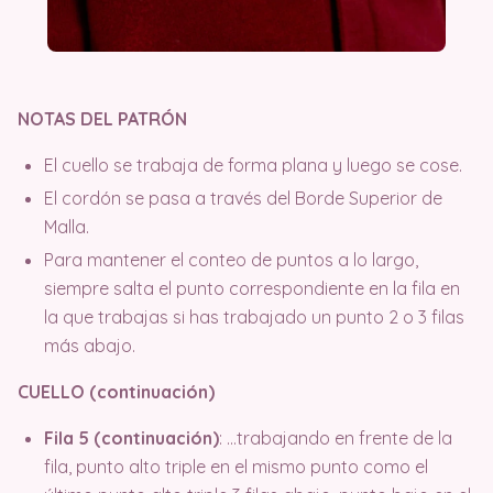
NOTAS DEL PATRÓN
El cuello se trabaja de forma plana y luego se cose.
El cordón se pasa a través del Borde Superior de
Malla.
Para mantener el conteo de puntos a lo largo,
siempre salta el punto correspondiente en la fila en
la que trabajas si has trabajado un punto 2 o 3 filas
más abajo.
CUELLO (continuación)
Fila 5 (continuación)
: …trabajando en frente de la
fila, punto alto triple en el mismo punto como el