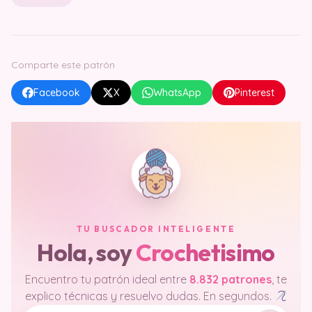
Comparte este patrón
Facebook
X
WhatsApp
Pinterest
TU BUSCADOR INTELIGENTE
Hola, soy
Crochetisimo
Encuentro tu patrón ideal entre
8.832 patrones
, te
explico técnicas y resuelvo dudas. En segundos.