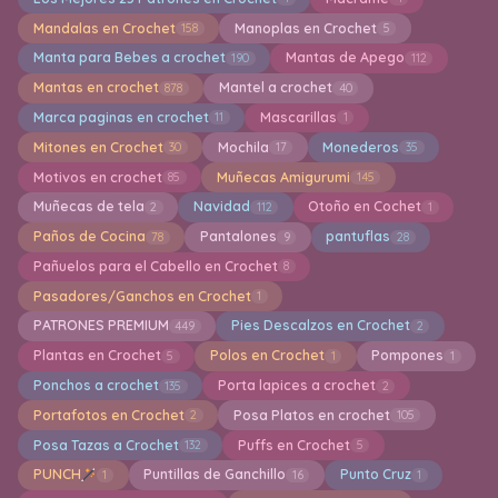
Mandalas en Crochet
Manoplas en Crochet
158
5
Manta para Bebes a crochet
Mantas de Apego
190
112
Mantas en crochet
Mantel a crochet
878
40
Marca paginas en crochet
Mascarillas
11
1
Mitones en Crochet
Mochila
Monederos
30
17
35
Motivos en crochet
Muñecas Amigurumi
85
145
Muñecas de tela
Navidad
Otoño en Cochet
2
112
1
Paños de Cocina
Pantalones
pantuflas
78
9
28
Pañuelos para el Cabello en Crochet
8
Pasadores/Ganchos en Crochet
1
PATRONES PREMIUM
Pies Descalzos en Crochet
449
2
Plantas en Crochet
Polos en Crochet
Pompones
5
1
1
Ponchos a crochet
Porta lapices a crochet
135
2
Portafotos en Crochet
Posa Platos en crochet
2
105
Posa Tazas a Crochet
Puffs en Crochet
132
5
PUNCH
Puntillas de Ganchillo
Punto Cruz
1
16
1