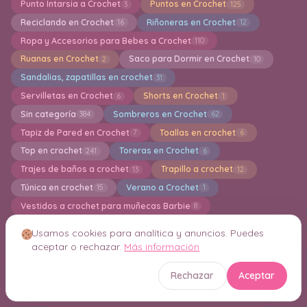
Punto Intarsia a Crochet
Puntos en Crochet
3
125
Reciclando en Crochet
Riñoneras en Crochet
16
12
Ropa y Accesorios para Bebes a Crochet
110
Ruanas en Crochet
Saco para Dormir en Crochet
2
10
Sandalias, zapatillas en crochet
31
Servilletas en Crochet
Shorts en Crochet
6
1
Sin categoría
Sombreros en Crochet
384
62
Tapiz de Pared en Crochet
Toallas en crochet
7
6
Top en crochet
Toreras en Crochet
241
6
Trajes de baños a crochet
Trapillo a crochet
13
12
Túnica en crochet
Verano a Crochet
15
1
Vestidos a crochet para muñecas Barbie
8
Vestidos en Crochet
Vestidos para Niñas en crochet
99
19
Usamos cookies para analítica y anuncios. Puedes
Videos
Zapatillas y Pantuflas a Cochet
20
41
aceptar o rechazar.
Más información
zapatos para bebés a crochet
36
Rechazar
Aceptar
Crochet Inteligente Consejos y Técnicas
21