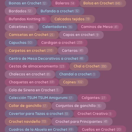
Boinas en Crochet
Boleros
Bolsa en Crochet
12
14
845
Bordados
Bufanda a crochet
12
32
Bufandas Knitting
Calcados tejidos
15
19
Calcetines
Calentadores
Caminos de Mesa
46
16
41
Camisetas en Crochet
Capas en crochet
25
9
Capuchas
Cardigan a crochet
50
233
Carpetas en crochet
Carteras
293
41
Centro de Mesa Decorativos a crochet
48
Cestas de almacenamiento
Chal a Crochet
123
330
Chalecos en crochet
Chandal a crochet
81
1
Chaquetas en crochet
Cojines
69
102
Cola de Sirena en Crochet
1
Colección TSUM TSUM Amigurumi
Colgantes
17
27
Collar de ganchillo
Conjuntos de ganchillo
17
15
Covertor para Tazas a crochet
Crochet Creativo
33
1
Crochet navideño
Crochet para Principantes
113
41
Cuadros de la Abuela en Crochet
Cuellos en Crochet
49
20