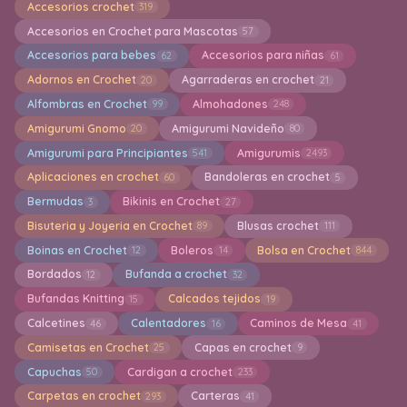
Accesorios crochet
319
Accesorios en Crochet para Mascotas
57
Accesorios para bebes
Accesorios para niñas
62
61
Adornos en Crochet
Agarraderas en crochet
20
21
Alfombras en Crochet
Almohadones
99
248
Amigurumi Gnomo
Amigurumi Navideño
20
80
Amigurumi para Principiantes
Amigurumis
541
2493
Aplicaciones en crochet
Bandoleras en crochet
60
5
Bermudas
Bikinis en Crochet
3
27
Bisuteria y Joyeria en Crochet
Blusas crochet
89
111
Boinas en Crochet
Boleros
Bolsa en Crochet
12
14
844
Bordados
Bufanda a crochet
12
32
Bufandas Knitting
Calcados tejidos
15
19
Calcetines
Calentadores
Caminos de Mesa
46
16
41
Camisetas en Crochet
Capas en crochet
25
9
Capuchas
Cardigan a crochet
50
233
Carpetas en crochet
Carteras
293
41