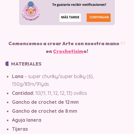
Comencemos a crear Arte con nuestra mano
en
Crochetisim
o!
MATERIALES
Lana
– super chunky/super bulky (6),
150g/83m/91yds
Cantidad:
10(11, 11, 12, 12, 13) ovillos
Gancho de crochet de 12 mm
Gancho de crochet de 8 mm
Aguja lanera
Tijeras