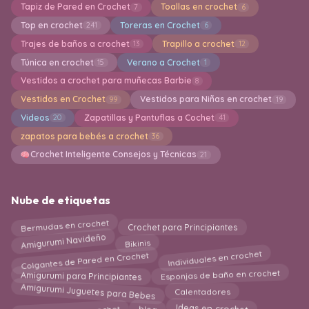
Tapiz de Pared en Crochet
Toallas en crochet
7
6
Top en crochet
Toreras en Crochet
241
6
Trajes de baños a crochet
Trapillo a crochet
13
12
Túnica en crochet
Verano a Crochet
15
1
Vestidos a crochet para muñecas Barbie
8
Vestidos en Crochet
Vestidos para Niñas en crochet
99
19
Videos
Zapatillas y Pantuflas a Cochet
20
41
zapatos para bebés a crochet
36
Crochet Inteligente Consejos y Técnicas
21
Nube de etiquetas
Crochet para Principiantes
Bermudas en crochet
Amigurumi Navideño
Bikinis
Colgantes de Pared en Crochet
Individuales en crochet
Esponjas de baño en crochet
Amigurumi para Principiantes
Amigurumi Juguetes para Bebes
Calentadores
Agarraderas en crochet
blog