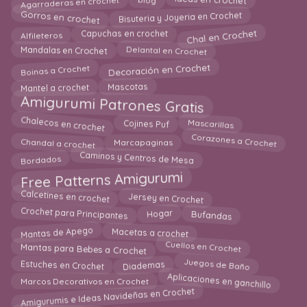
Ideas en crochet
Bisuteria y Joyeria en Crochet
Gorros en crochet
Chal en Crochet
Capuchas en crochet
Alfileteros
Delantal en Crochet
Mandalas en Crochet
Decoración en Crochet
Boinas a Crochet
Mantel a crochet
Mascotas
Amigurumi Patrones Gratis
Chalecos en crochet
Mascarillas
Cojines Puf
Corazones a Crochet
Marcapaginas
Chandal a crochet
Caminos y Centros de Mesa
Bordados
Free Patterns Amigurumi
Calcetines en crochet
Jersey en Crochet
Hogar
Crochet para Principantes
Bufandas
Macetas a crochet
Mantas de Apego
Mantas para Bebes a Crochet
Cuellos en Crochet
Diademas
Estuches en Crochet
Juegos de Baño
Aplicaciones en ganchillo
Marcos Decorativos en Crochet
Amigurumis e Ideas Navideñas en Crochet