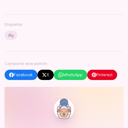
Etiquetas
diy
Comparte este patrón
Facebook
X
WhatsApp
Pinterest