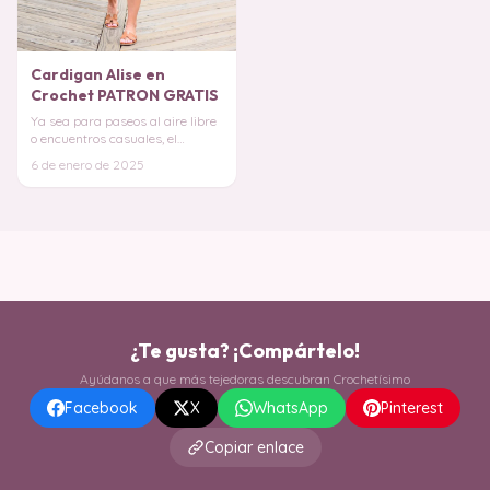
Cardigan Alise en
Crochet PATRON GRATIS
Ya sea para paseos al aire libre
o encuentros casuales, el
Cárdigan Amelia se adapta a
6 de enero de 2025
cualquier oca
¿Te gusta? ¡Compártelo!
Ayúdanos a que más tejedoras descubran Crochetísimo
Facebook
X
WhatsApp
Pinterest
Copiar enlace