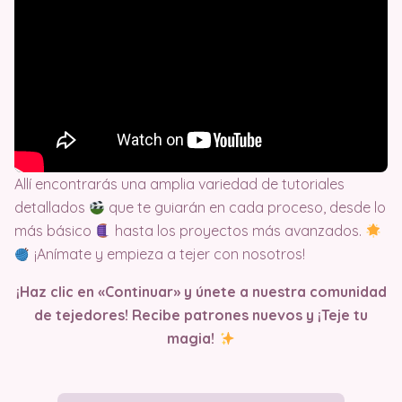
Allí encontrarás una amplia variedad de tutoriales
detallados
que te guiarán en cada proceso, desde lo
más básico
hasta los proyectos más avanzados.
¡Anímate y empieza a tejer con nosotros!
¡Haz clic en «Continuar» y únete a nuestra comunidad
de tejedores! Recibe patrones nuevos y ¡Teje tu
magia!