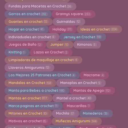
Fundas para Macetas en Crochet
26
Gorros en crochet
Grannys square
282
222
Guantes en crochet
Guirnaldas
32
12
Hogar en crochet
Holiday
Ideas en crochet
41
211
204
Indiviaduales en crochet
Jersey en Crochet
6
118
Juegos de Baño
Jumper
Kimonos
12
10
5
Knitting
Lazos en Crochet
1
2
Limpiadoras de maquillaje en crochet
4
Llaveros Amigurumis
12
Los Mejores 25 Patrones en Crochet
Macrame
4
4
Mandalas en Crochet
Manoplas en Crochet
158
5
Manta para Bebes a crochet
Mantas de Apego
190
112
Mantas en crochet
Mantel a crochet
877
40
Marca paginas en crochet
Mascarillas
11
1
Mitones en Crochet
Mochila
Monederos
30
17
35
Motivos en crochet
Muñecas Amigurumi
85
144