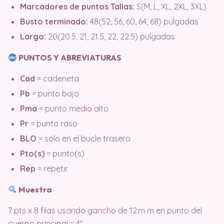
Marcadores de puntos
Tallas:
S(M, L, XL, 2XL, 3XL)
Busto terminado:
48(52, 56, 60, 64, 68) pulgadas
Largo:
20(20.5, 21, 21.5, 22, 22.5) pulgadas
PUNTOS Y ABREVIATURAS
Cad
= cadeneta
Pb
= punto bajo
Pma
= punto medio alto
Pr
= punto raso
BLO
= solo en el bucle trasero
Pto(s)
= punto(s)
Rep
= repetir
Muestra
7 pts x 8 filas usando gancho de 12 m m en punto del
cuerpo principal = 4″