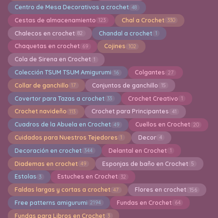
Centro de Mesa Decorativos a crochet
48
Cestas de almacenamiento
Chal a Crochet
123
330
Chalecos en crochet
Chandal a crochet
82
1
Chaquetas en crochet
Cojines
69
102
Cola de Sirena en Crochet
1
Colección TSUM TSUM Amigurumi
Colgantes
16
27
Collar de ganchillo
Conjuntos de ganchillo
17
15
Covertor para Tazas a crochet
Crochet Creativo
33
1
Crochet navideño
Crochet para Principantes
113
41
Cuadros de la Abuela en Crochet
Cuellos en Crochet
49
20
Cuidados para Nuestros Tejedores
Decor
1
4
Decoración en crochet
Delantal en Crochet
344
1
Diademas en crochet
Esponjas de baño en Crochet
49
5
Estolas
Estuches en Crochet
3
32
Faldas largas y cortas a crochet
Flores en crochet
47
156
Free patterns amigurumi
Fundas en Crochet
2194
64
Fundas para Libros en Crochet
3