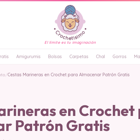
El límite es tu imaginación
atis
Amigurumis
Bolsas
Carpetas
Chal
Gorros
Ma
nto
/
Cestas Marineras en Crochet para Almacenar Patrón Gratis
arineras en Crochet
r Patrón Gratis