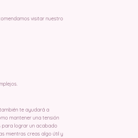
recomendamos visitar nuestro
mplejos.
e también te ayudará a
como mantener una tensión
s para lograr un acabado
s mientras creas algo útil y