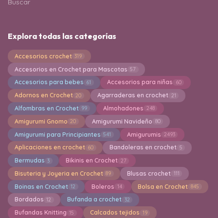
Buscar
Explora todas las categorías
Accesorios crochet
319
Accesorios en Crochet para Mascotas
57
Accesorios para bebes
Accesorios para niñas
61
60
Adornos en Crochet
Agarraderas en crochet
20
21
Alfombras en Crochet
Almohadones
99
248
Amigurumi Gnomo
Amigurumi Navideño
20
80
Amigurumi para Principiantes
Amigurumis
541
2493
Aplicaciones en crochet
Bandoleras en crochet
60
5
Bermudas
Bikinis en Crochet
3
27
Bisuteria y Joyeria en Crochet
Blusas crochet
89
111
Boinas en Crochet
Boleros
Bolsa en Crochet
12
14
845
Bordados
Bufanda a crochet
12
32
Bufandas Knitting
Calcados tejidos
15
19