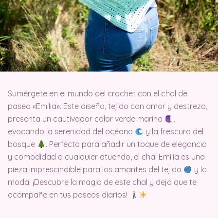
Sumérgete en el mundo del crochet con el chal de
paseo «Emilia». Este diseño, tejido con amor y destreza,
presenta un cautivador color verde marino
,
evocando la serenidad del océano
y la frescura del
bosque
. Perfecto para añadir un toque de elegancia
y comodidad a cualquier atuendo, el chal Emilia es una
pieza imprescindible para los amantes del tejido
y la
moda. ¡Descubre la magia de este chal y deja que te
acompañe en tus paseos diarios!