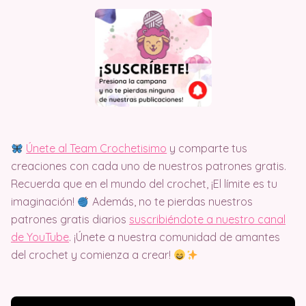
Únete al Team Crochetisimo
y comparte tus
creaciones con cada uno de nuestros patrones gratis.
Recuerda que en el mundo del crochet, ¡El límite es tu
imaginación!
Además, no te pierdas nuestros
patrones gratis diarios
suscribiéndote a nuestro canal
de YouTube
. ¡Únete a nuestra comunidad de amantes
del crochet y comienza a crear!