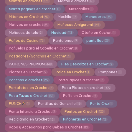
Mantas en crochet
Mantel a crochet
878
40
Marca paginas en crochet
Mascarillas
11
1
Mitones en Crochet
Mochila
Monederos
30
17
35
Motivos en crochet
Muñecas Amigurumi
85
145
Muñecas de tela
Navidad
Otoño en Cochet
2
112
1
Paños de Cocina
Pantalones
pantuflas
78
9
28
Pañuelos para el Cabello en Crochet
8
Pasadores/Ganchos en Crochet
1
PATRONES PREMIUM
Pies Descalzos en Crochet
449
2
Plantas en Crochet
Polos en Crochet
Pompones
5
1
1
Ponchos a crochet
Porta lapices a crochet
135
2
Portafotos en Crochet
Posa Platos en crochet
2
105
Posa Tazas a Crochet
Puffs en Crochet
132
5
PUNCH
Puntillas de Ganchillo
Punto Cruz
1
16
1
Punto Intarsia a Crochet
Puntos en Crochet
3
125
Reciclando en Crochet
Riñoneras en Crochet
16
12
Ropa y Accesorios para Bebes a Crochet
110