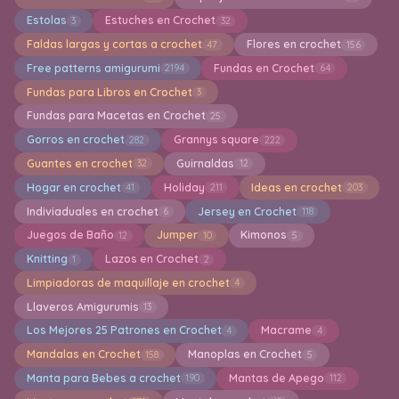
Estolas
Estuches en Crochet
3
32
Faldas largas y cortas a crochet
Flores en crochet
47
156
Free patterns amigurumi
Fundas en Crochet
2194
64
Fundas para Libros en Crochet
3
Fundas para Macetas en Crochet
25
Gorros en crochet
Grannys square
282
222
Guantes en crochet
Guirnaldas
32
12
Hogar en crochet
Holiday
Ideas en crochet
41
211
203
Indiviaduales en crochet
Jersey en Crochet
6
118
Juegos de Baño
Jumper
Kimonos
12
10
5
Knitting
Lazos en Crochet
1
2
Limpiadoras de maquillaje en crochet
4
Llaveros Amigurumis
13
Los Mejores 25 Patrones en Crochet
Macrame
4
4
Mandalas en Crochet
Manoplas en Crochet
158
5
Manta para Bebes a crochet
Mantas de Apego
190
112