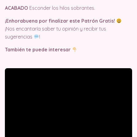
ACABADO
Esconder los hilos sobrantes.
¡Enhorabuena por finalizar este Patrón Gratis!
¡Nos encantaría saber tu opinión y recibir tus
sugerencias
!
También te puede interesar