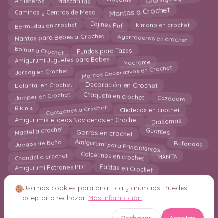
Grannys Square
Mantas a Crochet
Caminos y Centros de Mesa
Bermudas en crochet
kimono en crochet
Cojines Puf
Agarraderas en crochet
Mantas para Bebes a Crochet
Boinas a Crochet
Fundas para Tazas
Amigurumi Juguetes para Bebes
Macrame
Marcos Decorativos en Crochet
Jersey en Crochet
Decoración en Crochet
Delantal en Crochet
Jumper en Crochet
Cazadora
Chaqueta en crochet
Corazones a Crochet
Chalecos en crochet
Bikinis
Diademas
Amigurumis e Ideas Navideñas en Crochet
Guantes
Mantel a crochet
Gorros en crochet
Amigurumi para Principiantes
Juegos de Baño
Bufandas
Calcetines en crochet
Chandal a crochet
MANTA
Amigurumi Patrones PDF
Faldas en Crochet
Usamos cookies para analítica y anuncios. Puedes
aceptar o rechazar.
Más información
© 2026 Crochetisimo. Todos los derechos reservados.