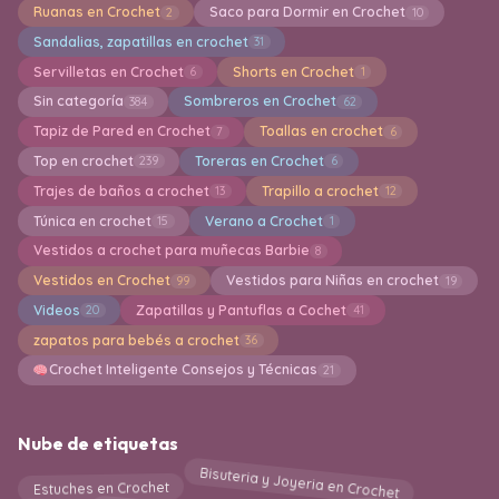
Ruanas en Crochet
Saco para Dormir en Crochet
2
10
Sandalias, zapatillas en crochet
31
Servilletas en Crochet
Shorts en Crochet
6
1
Sin categoría
Sombreros en Crochet
384
62
Tapiz de Pared en Crochet
Toallas en crochet
7
6
Top en crochet
Toreras en Crochet
239
6
Trajes de baños a crochet
Trapillo a crochet
13
12
Túnica en crochet
Verano a Crochet
15
1
Vestidos a crochet para muñecas Barbie
8
Vestidos en Crochet
Vestidos para Niñas en crochet
99
19
Videos
Zapatillas y Pantuflas a Cochet
20
41
zapatos para bebés a crochet
36
Crochet Inteligente Consejos y Técnicas
21
Nube de etiquetas
Bisuteria y Joyeria en Crochet
Estuches en Crochet