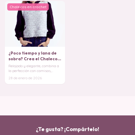
Chalecos en crochet
¿Poco tiempo y lana de
sobra? Crea el Chaleco
Deni en solo un fin de
Relajado y elegante, combina a
semana PATRON GRATIS
la perfección con camisas,
blusas o incluso camisetas
28 de enero de 2026
básicas. ¡Es el
¿Te gusta? ¡Compártelo!