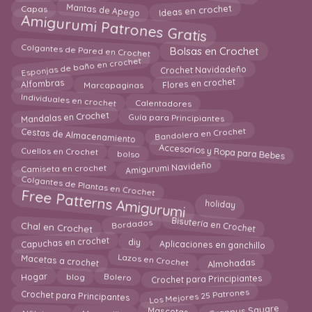
Mantas de Apego
Ideas en crochet
Capas
Amigurumi Patrones Gratis
Colgantes de Pared en Crochet
Bolsas en Crochet
Esponjas de baño en crochet
Crochet Navidadeño
Flores en crochet
Alfombras
Marcapaginas
Individuales en crochet
Calentadores
Mandalas en Crochet
Guía para Principiantes
Cestas de Almacenamiento
Bandolera en Crochet
Accesorios y Ropa para Bebes
bolso
Cuellos en Crochet
Amigurumi Navideño
Camiseta en crochet
Colgantes de Plantas en Crochet
Free Patterns Amigurumi
holiday
Bisutería en Crochet
Bordados
Chal en Crochet
Aplicaciones en ganchillo
diy
Capuchas en crochet
Macetas a crochet
Almohadas
Lazos en Crochet
Crochet para Principiantes
blog
Bolero
Hogar
Los Mejores 25 Patrones
Crochet para Principantes
Mascotas
Alfileteros
Mascarillas