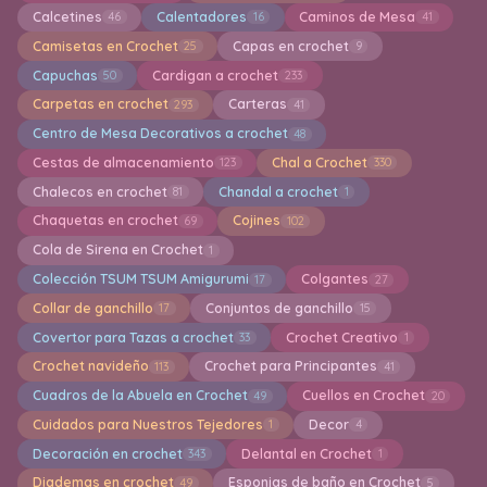
Calcetines
Calentadores
Caminos de Mesa
46
16
41
Camisetas en Crochet
Capas en crochet
25
9
Capuchas
Cardigan a crochet
50
233
Carpetas en crochet
Carteras
293
41
Centro de Mesa Decorativos a crochet
48
Cestas de almacenamiento
Chal a Crochet
123
330
Chalecos en crochet
Chandal a crochet
81
1
Chaquetas en crochet
Cojines
69
102
Cola de Sirena en Crochet
1
Colección TSUM TSUM Amigurumi
Colgantes
17
27
Collar de ganchillo
Conjuntos de ganchillo
17
15
Covertor para Tazas a crochet
Crochet Creativo
33
1
Crochet navideño
Crochet para Principantes
113
41
Cuadros de la Abuela en Crochet
Cuellos en Crochet
49
20
Cuidados para Nuestros Tejedores
Decor
1
4
Decoración en crochet
Delantal en Crochet
343
1
Diademas en crochet
Esponjas de baño en Crochet
49
5