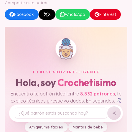
Comparte este patrón
Facebook
X
WhatsApp
Pinterest
TU BUSCADOR INTELIGENTE
Hola, soy
Crochetisimo
Encuentro tu patrón ideal entre
8.832 patrones
, te
explico técnicas y resuelvo dudas. En segundos.
Tu pregunta
Amigurumis fáciles
Mantas de bebé