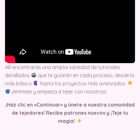
Allí encontrarás una amplia variedad de tutoriales
detallados
que te guiarán en cada proceso, desde lo
más básico
hasta los proyectos más avanzados.
¡Anímate y empieza a tejer con nosotros!
¡Haz clic en «Continuar» y únete a nuestra comunidad
de tejedores! Recibe patrones nuevos y ¡Teje tu
magia!