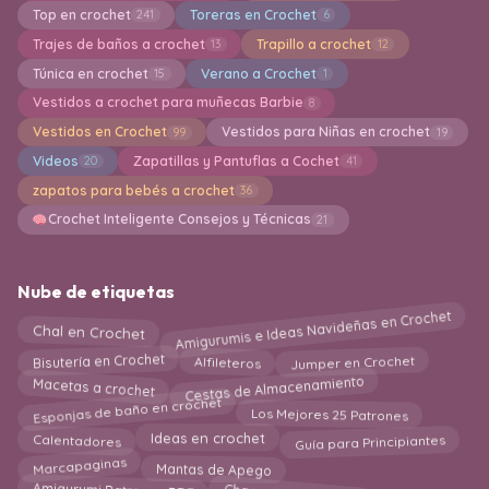
Top en crochet
Toreras en Crochet
241
6
Trajes de baños a crochet
Trapillo a crochet
13
12
Túnica en crochet
Verano a Crochet
15
1
Vestidos a crochet para muñecas Barbie
8
Vestidos en Crochet
Vestidos para Niñas en crochet
99
19
Videos
Zapatillas y Pantuflas a Cochet
20
41
zapatos para bebés a crochet
36
Crochet Inteligente Consejos y Técnicas
21
Nube de etiquetas
Amigurumis e Ideas Navideñas en Crochet
Chal en Crochet
Bisutería en Crochet
Jumper en Crochet
Alfileteros
Cestas de Almacenamiento
Macetas a crochet
Esponjas de baño en crochet
Los Mejores 25 Patrones
Guía para Principiantes
Calentadores
Ideas en crochet
Marcapaginas
Mantas de Apego