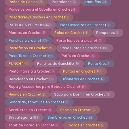
Paños de Cocina
Pantalones
pantuflas
78
9
28
Pañuelos para el Cabello en Crochet
8
Pasadores/Ganchos en Crochet
1
PATRONES PREMIUM
Pies Descalzos en Crochet
449
2
Plantas en Crochet
Polos en Crochet
Pompones
5
1
1
Ponchos a crochet
Porta lapices a crochet
135
2
Portafotos en Crochet
Posa Platos en crochet
2
105
Posa Tazas a Crochet
Puffs en Crochet
132
5
PUNCH
Puntillas de Ganchillo
Punto Cruz
1
16
1
Punto Intarsia a Crochet
Puntos en Crochet
3
125
Reciclando en Crochet
Riñoneras en Crochet
16
12
Ropa y Accesorios para Bebes a Crochet
111
Ruanas en Crochet
Saco para Dormir en Crochet
2
10
Sandalias, zapatillas en crochet
31
Servilletas en Crochet
Shorts en Crochet
6
1
Sin categoría
Sombreros en Crochet
384
62
Tapiz de Pared en Crochet
Toallas en crochet
7
6