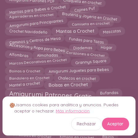
Chaqueta en crochet
Amigurumi Patrones PDF
Mantas para Bebes a Crochet
Cojines Puf
Bisuteria y Joyeria en Crochet
Agarraderas en crochet
Amigurumi para Principiantes
Camiseta en crochet
Mascotas
Mantas a Crochet
Crochet Navidadeño
Caminos y Centros de Mesa
Fundas para Tazas
Accesorios y Ropa para Bebes
Hogar
Diademas
Corazones a Crochet
Almohadas
Alfombras
Marcos Decorativos en Crochet
Grannys Square
Amigurumi Juguetes para Bebes
Boinas a Crochet
Bandolera en Crochet
Chalecos en crochet
Mantel a crochet
Bolsas en Crochet
Amigurumi Patrones Gratis
Bufandas
Aplicaciones en ganchillo
Amigurumi Navideño
Usamos cookies para analítica y anuncios. Puedes
Free Patterns Amigurumi
Gorros en crochet
aceptar o rechazar.
Más información
Colgantes de Pared en Crochet
Bolero
Rechazar
Aceptar
Estuches en Crochet
Calcetines en crochet
Guantes
Individuales en crochet
kimono en crochet
Bikinis