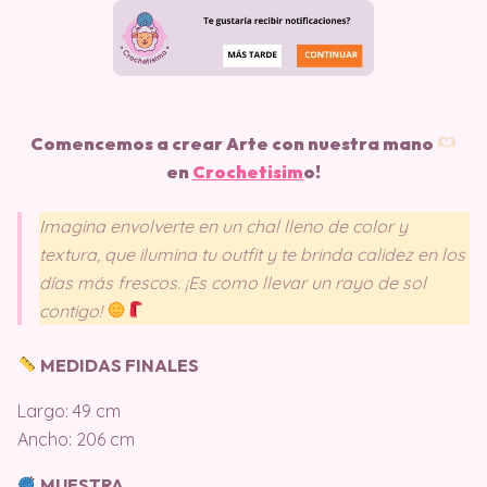
Comencemos a crear Arte con nuestra mano
en
Crochetisim
o!
Imagina envolverte en un chal lleno de color y
textura, que ilumina tu outfit y te brinda calidez en los
días más frescos. ¡Es como llevar un rayo de sol
contigo!
MEDIDAS FINALES
Largo: 49 cm
Ancho: 206 cm
MUESTRA