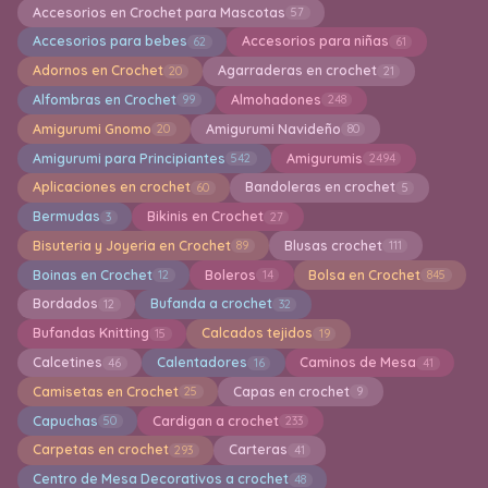
Accesorios en Crochet para Mascotas
57
Accesorios para bebes
Accesorios para niñas
62
61
Adornos en Crochet
Agarraderas en crochet
20
21
Alfombras en Crochet
Almohadones
99
248
Amigurumi Gnomo
Amigurumi Navideño
20
80
Amigurumi para Principiantes
Amigurumis
542
2494
Aplicaciones en crochet
Bandoleras en crochet
60
5
Bermudas
Bikinis en Crochet
3
27
Bisuteria y Joyeria en Crochet
Blusas crochet
89
111
Boinas en Crochet
Boleros
Bolsa en Crochet
12
14
845
Bordados
Bufanda a crochet
12
32
Bufandas Knitting
Calcados tejidos
15
19
Calcetines
Calentadores
Caminos de Mesa
46
16
41
Camisetas en Crochet
Capas en crochet
25
9
Capuchas
Cardigan a crochet
50
233
Carpetas en crochet
Carteras
293
41
Centro de Mesa Decorativos a crochet
48