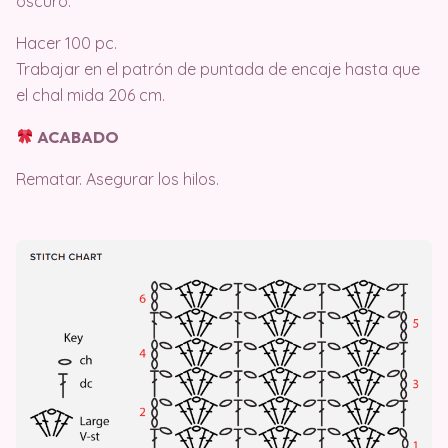
oscuro.
Hacer 100 pc.
Trabajar en el patrón de puntada de encaje hasta que
el chal mida 206 cm.
ACABADO
Rematar. Asegurar los hilos.