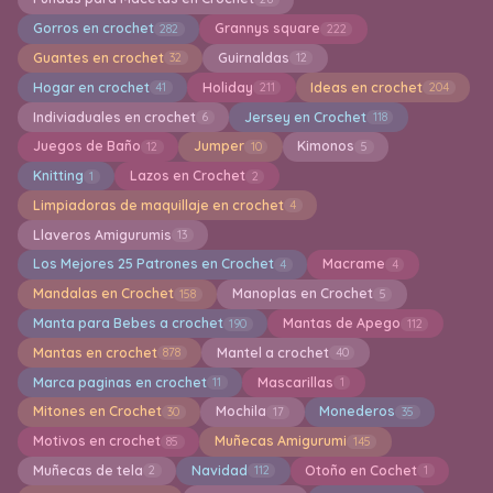
Gorros en crochet
Grannys square
282
222
Guantes en crochet
Guirnaldas
32
12
Hogar en crochet
Holiday
Ideas en crochet
41
211
204
Indiviaduales en crochet
Jersey en Crochet
6
118
Juegos de Baño
Jumper
Kimonos
12
10
5
Knitting
Lazos en Crochet
1
2
Limpiadoras de maquillaje en crochet
4
Llaveros Amigurumis
13
Los Mejores 25 Patrones en Crochet
Macrame
4
4
Mandalas en Crochet
Manoplas en Crochet
158
5
Manta para Bebes a crochet
Mantas de Apego
190
112
Mantas en crochet
Mantel a crochet
878
40
Marca paginas en crochet
Mascarillas
11
1
Mitones en Crochet
Mochila
Monederos
30
17
35
Motivos en crochet
Muñecas Amigurumi
85
145
Muñecas de tela
Navidad
Otoño en Cochet
2
112
1