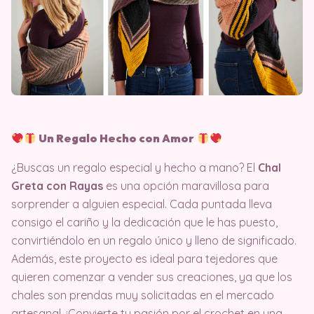
Un Regalo Hecho con Amor
¿Buscas un regalo especial y hecho a mano? El
Chal
Greta con Rayas
es una opción maravillosa para
sorprender a alguien especial. Cada puntada lleva
consigo el cariño y la dedicación que le has puesto,
convirtiéndolo en un regalo único y lleno de significado.
Además, este proyecto es ideal para tejedores que
quieren comenzar a vender sus creaciones, ya que los
chales son prendas muy solicitadas en el mercado
artesanal. ¡Convierte tu pasión por el crochet en una