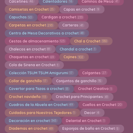
Calcetines
Calentadores
Caminos de Mesa
46
16
41
Camisetas en Crochet
Capas en crochet
25
9
Capuchas
Cardigan a crochet
50
233
Carpetas en crochet
Carteras
293
41
Centro de Mesa Decorativos a crochet
48
Cestas de almacenamiento
Chal a Crochet
123
330
Chalecos en crochet
Chandal a crochet
81
1
Chaquetas en crochet
Cojines
69
102
Cola de Sirena en Crochet
1
Colección TSUM TSUM Amigurumi
Colgantes
17
27
Collar de ganchillo
Conjuntos de ganchillo
17
15
Covertor para Tazas a crochet
Crochet Creativo
33
1
Crochet navideño
Crochet para Principantes
113
41
Cuadros de la Abuela en Crochet
Cuellos en Crochet
49
20
Cuidados para Nuestros Tejedores
Decor
1
4
Decoración en crochet
Delantal en Crochet
343
1
Diademas en crochet
Esponjas de baño en Crochet
49
5