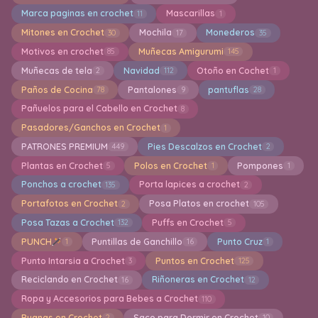
Marca paginas en crochet
Mascarillas
11
1
Mitones en Crochet
Mochila
Monederos
30
17
35
Motivos en crochet
Muñecas Amigurumi
85
145
Muñecas de tela
Navidad
Otoño en Cochet
2
112
1
Paños de Cocina
Pantalones
pantuflas
78
9
28
Pañuelos para el Cabello en Crochet
8
Pasadores/Ganchos en Crochet
1
PATRONES PREMIUM
Pies Descalzos en Crochet
449
2
Plantas en Crochet
Polos en Crochet
Pompones
5
1
1
Ponchos a crochet
Porta lapices a crochet
135
2
Portafotos en Crochet
Posa Platos en crochet
2
105
Posa Tazas a Crochet
Puffs en Crochet
132
5
PUNCH
Puntillas de Ganchillo
Punto Cruz
1
16
1
Punto Intarsia a Crochet
Puntos en Crochet
3
125
Reciclando en Crochet
Riñoneras en Crochet
16
12
Ropa y Accesorios para Bebes a Crochet
110
Ruanas en Crochet
Saco para Dormir en Crochet
2
10