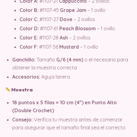
Color A:
#1107-21
Cappuccino
– 2 ovillos
Color B:
#1107-45
Grape Jam
– 1 ovillo
Color C:
#1107-27
Dove
– 2 ovillos
Color D:
#1107-61
Peach Blossom
– 1 ovillo
Color E:
#1107-28
Ash
– 2 ovillos
Color F:
#1107-56
Mustard
– 1 ovillo
Ganchillo:
Tamaño
G/6 (4 mm)
o el necesario para
obtener la muestra correcta
Accesorios:
Aguja lanera
Muestra
18 puntos x 5 filas = 10 cm (4”) en Punto Alto
(Double Crochet)
Consejo:
Verifica tu muestra antes de comenzar
para asegurar que el tamaño final sea el correcto