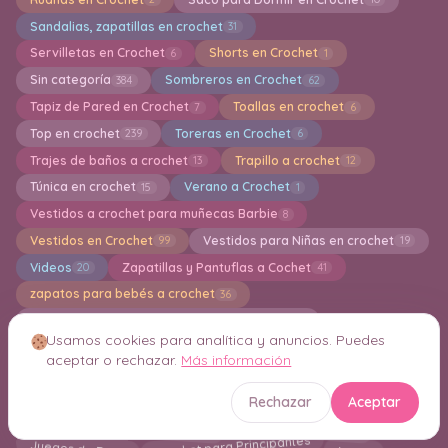
Sandalias, zapatillas en crochet
31
Servilletas en Crochet
Shorts en Crochet
6
1
Sin categoría
Sombreros en Crochet
384
62
Tapiz de Pared en Crochet
Toallas en crochet
7
6
Top en crochet
Toreras en Crochet
239
6
Trajes de baños a crochet
Trapillo a crochet
13
12
Túnica en crochet
Verano a Crochet
15
1
Vestidos a crochet para muñecas Barbie
8
Vestidos en Crochet
Vestidos para Niñas en crochet
99
19
Videos
Zapatillas y Pantuflas a Cochet
20
41
zapatos para bebés a crochet
36
Crochet Inteligente Consejos y Técnicas
21
Usamos cookies para analítica y anuncios. Puedes
aceptar o rechazar.
Más información
Nube de etiquetas
Rechazar
Aceptar
Bisutería en Crochet
Bermudas en crochet
blog