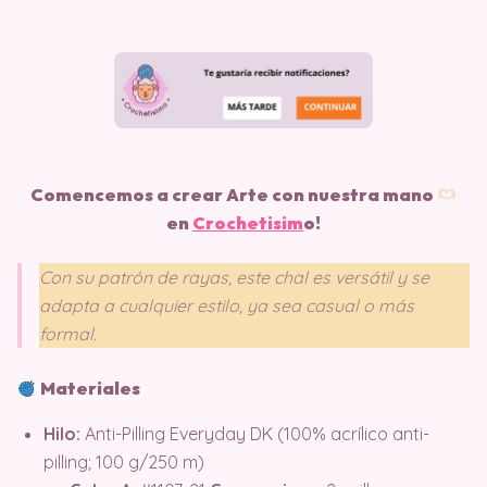
Comencemos a crear Arte con nuestra mano
en
Crochetisim
o!
Con su patrón de rayas, este chal es versátil y se
adapta a cualquier estilo, ya sea casual o más
formal.
Materiales
Hilo:
Anti-Pilling Everyday DK (100% acrílico anti-
pilling; 100 g/250 m)