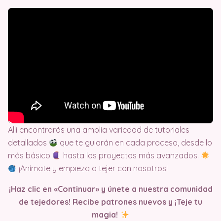
Allí encontrarás una amplia variedad de tutoriales
detallados
que te guiarán en cada proceso, desde lo
más básico
hasta los proyectos más avanzados.
¡Anímate y empieza a tejer con nosotros!
¡Haz clic en «Continuar» y únete a nuestra comunidad
de tejedores! Recibe patrones nuevos y ¡Teje tu
magia!