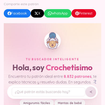
Comparte este patrón
Facebook
X
WhatsApp
Pinterest
TU BUSCADOR INTELIGENTE
Hola, soy
Crochetisimo
Encuentro tu patrón ideal entre
8.832 patrones
, te
explico técnicas y resuelvo dudas. En segundos.
Tu pregunta
Amigurumis fáciles
Mantas de bebé