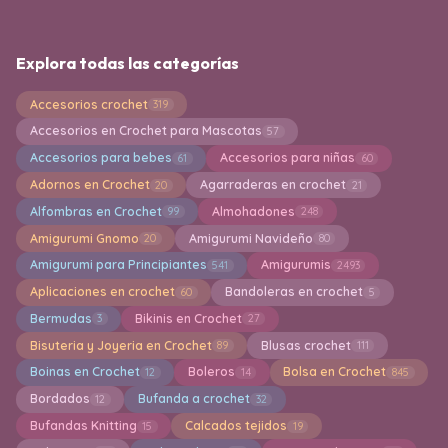
Explora todas las categorías
Accesorios crochet
319
Accesorios en Crochet para Mascotas
57
Accesorios para bebes
Accesorios para niñas
61
60
Adornos en Crochet
Agarraderas en crochet
20
21
Alfombras en Crochet
Almohadones
99
248
Amigurumi Gnomo
Amigurumi Navideño
20
80
Amigurumi para Principiantes
Amigurumis
541
2493
Aplicaciones en crochet
Bandoleras en crochet
60
5
Bermudas
Bikinis en Crochet
3
27
Bisuteria y Joyeria en Crochet
Blusas crochet
89
111
Boinas en Crochet
Boleros
Bolsa en Crochet
12
14
845
Bordados
Bufanda a crochet
12
32
Bufandas Knitting
Calcados tejidos
15
19