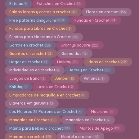
Estolas
Estuches en Crochet
3
32
Faldas largas y cortas a crochet
Flores en crochet
47
156
Free patterns amigurumi
Fundas en Crochet
2194
64
Fundas para Libros en Crochet
3
Fundas para Macetas en Crochet
25
Gorros en crochet
Grannys square
282
222
Guantes en crochet
Guirnaldas
32
12
Hogar en crochet
Holiday
Ideas en crochet
41
211
203
Indiviaduales en crochet
Jersey en Crochet
6
118
Juegos de Baño
Jumper
Kimonos
12
10
5
Knitting
Lazos en Crochet
1
2
Limpiadoras de maquillaje en crochet
4
Llaveros Amigurumis
13
Los Mejores 25 Patrones en Crochet
Macrame
4
4
Mandalas en Crochet
Manoplas en Crochet
158
5
Manta para Bebes a crochet
Mantas de Apego
190
112
Mantas en crochet
Mantel a crochet
878
40