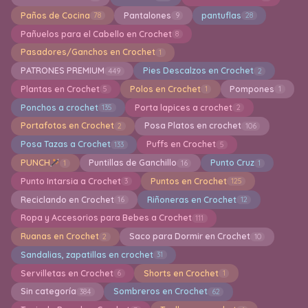
Paños de Cocina
Pantalones
pantuflas
78
9
28
Pañuelos para el Cabello en Crochet
8
Pasadores/Ganchos en Crochet
1
PATRONES PREMIUM
Pies Descalzos en Crochet
449
2
Plantas en Crochet
Polos en Crochet
Pompones
5
1
1
Ponchos a crochet
Porta lapices a crochet
135
2
Portafotos en Crochet
Posa Platos en crochet
2
106
Posa Tazas a Crochet
Puffs en Crochet
133
5
PUNCH
Puntillas de Ganchillo
Punto Cruz
1
16
1
Punto Intarsia a Crochet
Puntos en Crochet
3
125
Reciclando en Crochet
Riñoneras en Crochet
16
12
Ropa y Accesorios para Bebes a Crochet
111
Ruanas en Crochet
Saco para Dormir en Crochet
2
10
Sandalias, zapatillas en crochet
31
Servilletas en Crochet
Shorts en Crochet
6
1
Sin categoría
Sombreros en Crochet
384
62