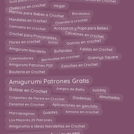
Chalecos en crochet
Hogar
Mantas para Bebes a Crochet
Bordados
Chandal a crochet
Mandalas en Crochet
Camiseta en crochet
Accesorios y Ropa para Bebes
Crochet para Principiantes
Calcetines en crochet
Gorros en crochet
Flores en crochet
bolso
Amigurumi Navideño
Bufandas
Faldas en Crochet
Bermudas en crochet
Grannys Square
Calentadores
Amigurumi Patrones PDF
Estuches en Crochet
Bisutería en Crochet
Amigurumi Patrones Gratis
Bolsas en Crochet
holiday
Juegos de Baño
Diademas
Colgantes de Pared en Crochet
Almohadas
Aplicaciones en ganchillo
Delantal en Crochet
Guantes
kimono en crochet
Marcapaginas
Los Mejores 25 Patrones
Amigurumis e Ideas Navideñas en Crochet