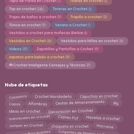
Tapiz de Pared en Crochet
Toallas en crochet
7
6
Top en crochet
Toreras en Crochet
240
6
Trajes de baños a crochet
Trapillo a crochet
13
12
Túnica en crochet
Verano a Crochet
15
1
Vestidos a crochet para muñecas Barbie
8
Vestidos en Crochet
Vestidos para Niñas en crochet
99
19
Videos
Zapatillas y Pantuflas a Cochet
20
41
zapatos para bebés a crochet
36
Crochet Inteligente Consejos y Técnicas
21
Nube de etiquetas
Cazadora
Capuchas en crochet
Crochet Navidadeño
Cestas de Almacenamiento
Alfombras
Capas
diy
Decoración en Crochet
Ideas en crochet
Individuales en crochet
Cojines Puf
Macetas a crochet
Jumper en Crochet
Macrame
Chaqueta en crochet
Guía para Principiantes
Colgantes de Plantas en Crochet