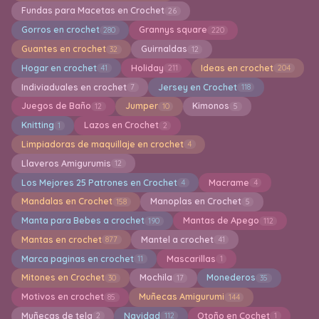
Fundas para Macetas en Crochet
26
Gorros en crochet
Grannys square
280
220
Guantes en crochet
Guirnaldas
32
12
Hogar en crochet
Holiday
Ideas en crochet
41
211
204
Indiviaduales en crochet
Jersey en Crochet
7
118
Juegos de Baño
Jumper
Kimonos
12
10
5
Knitting
Lazos en Crochet
1
2
Limpiadoras de maquillaje en crochet
4
Llaveros Amigurumis
12
Los Mejores 25 Patrones en Crochet
Macrame
4
4
Mandalas en Crochet
Manoplas en Crochet
158
5
Manta para Bebes a crochet
Mantas de Apego
190
112
Mantas en crochet
Mantel a crochet
877
41
Marca paginas en crochet
Mascarillas
11
1
Mitones en Crochet
Mochila
Monederos
30
17
35
Motivos en crochet
Muñecas Amigurumi
85
144
Muñecas de tela
Navidad
Otoño en Cochet
2
112
1