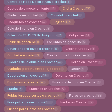
Centro de Mesa Decorativos a crochet
48
Cestas de almacenamiento
Chal a Crochet
122
330
Chalecos en crochet
Chandal a crochet
82
1
Chaquetas en crochet
Cojines
69
102
Cola de Sirena en Crochet
1
Colección TSUM TSUM Amigurumi
Colgantes
17
27
Collar de ganchillo
Conjuntos de ganchillo
18
15
Covertor para Tazas a crochet
Crochet Creativo
33
1
Crochet navideño
Crochet para Principantes
113
41
Cuadros de la Abuela en Crochet
Cuellos en Crochet
47
21
Cuidados para Nuestros Tejedores
Decor
1
4
Decoración en crochet
Delantal en Crochet
344
1
Diademas en crochet
Esponjas de baño en Crochet
49
5
Estolas
Estuches en Crochet
3
32
Faldas largas y cortas a crochet
Flores en crochet
47
156
Free patterns amigurumi
Fundas en Crochet
2193
64
Fundas para Libros en Crochet
3