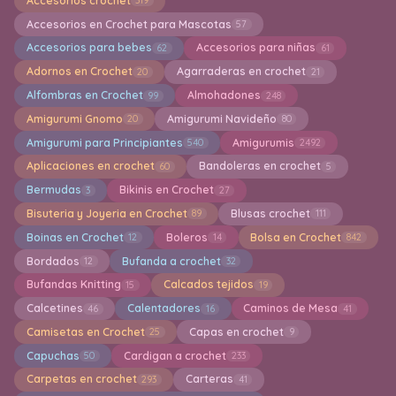
Accesorios crochet
319
Accesorios en Crochet para Mascotas
57
Accesorios para bebes
Accesorios para niñas
62
61
Adornos en Crochet
Agarraderas en crochet
20
21
Alfombras en Crochet
Almohadones
99
248
Amigurumi Gnomo
Amigurumi Navideño
20
80
Amigurumi para Principiantes
Amigurumis
540
2492
Aplicaciones en crochet
Bandoleras en crochet
60
5
Bermudas
Bikinis en Crochet
3
27
Bisuteria y Joyeria en Crochet
Blusas crochet
89
111
Boinas en Crochet
Boleros
Bolsa en Crochet
12
14
842
Bordados
Bufanda a crochet
12
32
Bufandas Knitting
Calcados tejidos
15
19
Calcetines
Calentadores
Caminos de Mesa
46
16
41
Camisetas en Crochet
Capas en crochet
25
9
Capuchas
Cardigan a crochet
50
233
Carpetas en crochet
Carteras
293
41