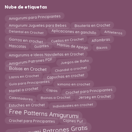
Nube de etiquetas
Amigurumi para Principiantes
Bisutería en Crochet
Amigurumi Juguetes para Bebes
Delantal en Crochet
Aplicaciones en ganchillo
Alfileteros
Gorros en crochet
Cuellos en Crochet
Alfombras
Mantas de Apego
Guantes
Bikinis
Mascotas
Amigurumis e Ideas Navideñas en Crochet
Juegos de Baño
Amigurumi Patrones PDF
Chandal a crochet
Bolsas en Crochet
Capuchas en crochet
Lazos en Crochet
Guía para Principiantes
kimono en crochet
Crochet para Principiantes
Mantel a crochet
Capas
Calentadores
Jersey en Crochet
Boinas a Crochet
Individuales en crochet
Estuches en Crochet
Free Patterns Amigurumi
Cojines Puf
Crochet para Principantes
Amigurumi Patrones Gratis