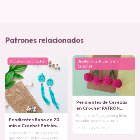
Patrones relacionados
Accesorios crochet
Bisuteria y Joyeria en
Crochet
Pendientes de Cerezas
en Crochet PATRÓN
GRATIS
Con su diseño juguetón y lleno
Pendientes Boho en 20
de color, son el accesorio
min a Crochet Patrón
perfecto para darle un toque
23 de junio de 2025
dulce y origi
Gratis
Boho en 20 Minutos a Crochet,
que añaden un toque de color y