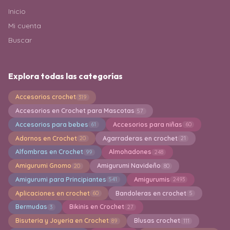
Inicio
Mi cuenta
Buscar
Explora todas las categorías
Accesorios crochet
319
Accesorios en Crochet para Mascotas
57
Accesorios para bebes
Accesorios para niñas
61
60
Adornos en Crochet
Agarraderas en crochet
20
21
Alfombras en Crochet
Almohadones
99
248
Amigurumi Gnomo
Amigurumi Navideño
20
80
Amigurumi para Principiantes
Amigurumis
541
2493
Aplicaciones en crochet
Bandoleras en crochet
60
5
Bermudas
Bikinis en Crochet
3
27
Bisuteria y Joyeria en Crochet
Blusas crochet
89
111