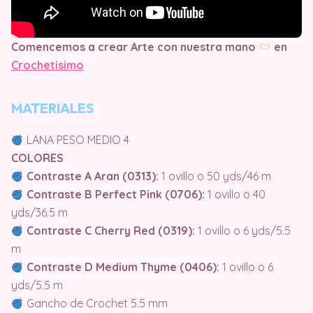
Comencemos a crear Arte con nuestra mano
en
Crochetisimo
MATERIALES
LANA PESO MEDIO 4
COLORES
Contraste A Aran (0313):
1 ovillo o 50 yds/46 m
Contraste B Perfect Pink (0706):
1 ovillo o 40
yds/36.5 m
Contraste C Cherry Red (0319):
1 ovillo o 6 yds/5.5
m
Contraste D Medium Thyme (0406):
1 ovillo o 6
yds/5.5 m
Gancho de Crochet 5.5 mm