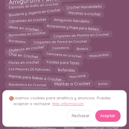
Esponjas de baño en crochet
Crochet Navidadeño
Bisuteria y Joyeria en Crochet
Macetas a crochet
Amigurumi Navideño
Calcetines en crochet
Accesorios y Ropa para Bebes
Ideas en crochet
Colgantes de Plantas en Crochet
Bermudas en crochet
Bordados
Colgantes de Pared en Crochet
Chalecos en crochet
Cazadora
Bolero
Chal en Crochet
Camiseta en crochet
Mascarillas
Fundas para Tazas
Flores en crochet
Los Mejores 25 Patrones
Bufandas
Mantas para Bebes a Crochet
Macrame
Mantas a Crochet
Bandolera en Crochet
bolso
blog
Agarraderas en crochet
Almohadas
Usamos cookies para analítica y anuncios. Puedes
Corazones a Crochet
Jumper en Crochet
aceptar o rechazar.
Más información
Marcapaginas
Faldas en Crochet
Grannys Square
Mandalas en Crochet
Caminos y Centros de Mesa
Rechazar
Aceptar
MANTA
Decoración en Crochet
holiday
Cestas de Almacenamiento
Hogar
Chaqueta en crochet