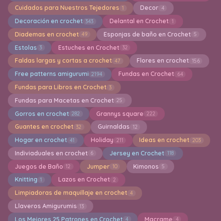
Cuidados para Nuestros Tejedores
Decor
1
4
Decoración en crochet
Delantal en Crochet
343
1
Diademas en crochet
Esponjas de baño en Crochet
49
5
Estolas
Estuches en Crochet
3
32
Faldas largas y cortas a crochet
Flores en crochet
47
156
Free patterns amigurumi
Fundas en Crochet
2194
64
Fundas para Libros en Crochet
3
Fundas para Macetas en Crochet
25
Gorros en crochet
Grannys square
282
222
Guantes en crochet
Guirnaldas
32
12
Hogar en crochet
Holiday
Ideas en crochet
41
211
203
Indiviaduales en crochet
Jersey en Crochet
6
118
Juegos de Baño
Jumper
Kimonos
12
10
5
Knitting
Lazos en Crochet
1
2
Limpiadoras de maquillaje en crochet
4
Llaveros Amigurumis
13
Los Mejores 25 Patrones en Crochet
Macrame
4
4