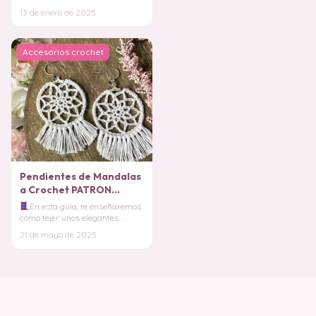
textura a tu atuendo, elevando
13 de enero de 2025
tu estil
Accesorios crochet
Pendientes de Mandalas
a Crochet PATRON
GRATIS
En esta guía, te enseñaremos
cómo tejer unos elegantes
pendientes con diseño moderno,
21 de mayo de 2025
perfectos par