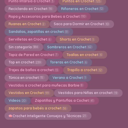
Punto Intarsia a Crochet
Puntos en Crochet
3
125
Reciclando en Crochet
Riñoneras en Crochet
16
12
Ropa y Accesorios para Bebes a Crochet
110
Ruanas en Crochet
Saco para Dormir en Crochet
2
10
Sandalias, zapatillas en crochet
31
Servilletas en Crochet
Shorts en Crochet
6
1
Sin categoría
Sombreros en Crochet
384
62
Tapiz de Pared en Crochet
Toallas en crochet
7
6
Top en crochet
Toreras en Crochet
239
6
Trajes de baños a crochet
Trapillo a crochet
13
12
Túnica en crochet
Verano a Crochet
15
1
Vestidos a crochet para muñecas Barbie
8
Vestidos en Crochet
Vestidos para Niñas en crochet
99
19
Videos
Zapatillas y Pantuflas a Cochet
20
41
zapatos para bebés a crochet
36
Crochet Inteligente Consejos y Técnicas
21