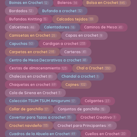
Boinas en Crochet
Boleros
Bolsa en Crochet
12
14
845
Bordados
Bufanda a crochet
12
32
Bufandas Knitting
Calcados tejidos
15
19
Calcetines
Calentadores
Caminos de Mesa
46
16
41
Camisetas en Crochet
Capas en crochet
25
9
Capuchas
Cardigan a crochet
50
233
Carpetas en crochet
Carteras
293
41
Centro de Mesa Decorativos a crochet
48
Cestas de almacenamiento
Chal a Crochet
123
330
Chalecos en crochet
Chandal a crochet
81
1
Chaquetas en crochet
Cojines
69
102
Cola de Sirena en Crochet
1
Colección TSUM TSUM Amigurumi
Colgantes
17
27
Collar de ganchillo
Conjuntos de ganchillo
17
15
Covertor para Tazas a crochet
Crochet Creativo
33
1
Crochet navideño
Crochet para Principantes
113
41
Cuadros de la Abuela en Crochet
Cuellos en Crochet
49
20