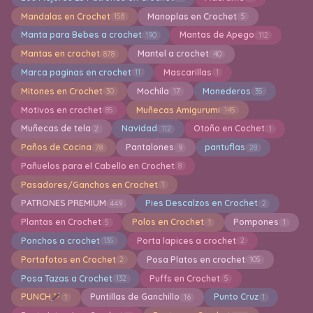
Mandalas en Crochet
Manoplas en Crochet
158
5
Manta para Bebes a crochet
Mantas de Apego
190
112
Mantas en crochet
Mantel a crochet
878
40
Marca paginas en crochet
Mascarillas
11
1
Mitones en Crochet
Mochila
Monederos
30
17
35
Motivos en crochet
Muñecas Amigurumi
85
145
Muñecas de tela
Navidad
Otoño en Cochet
2
112
1
Paños de Cocina
Pantalones
pantuflas
78
9
28
Pañuelos para el Cabello en Crochet
8
Pasadores/Ganchos en Crochet
1
PATRONES PREMIUM
Pies Descalzos en Crochet
449
2
Plantas en Crochet
Polos en Crochet
Pompones
5
1
1
Ponchos a crochet
Porta lapices a crochet
135
2
Portafotos en Crochet
Posa Platos en crochet
2
105
Posa Tazas a Crochet
Puffs en Crochet
132
5
PUNCH
Puntillas de Ganchillo
Punto Cruz
1
16
1