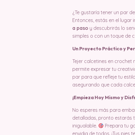
¿Te gustaría tener un par d
Entonces, estás en el lugar
a paso
y descubrirás lo senc
simples o con un toque de co
Un Proyecto Práctico y Pe
Tejer calcetines en crochet
permite expresar tu creativ
par para que refleje tu estil
asegurando que cada calcet
¡Empieza Hoy Mismo y Disf
No esperes más para embarca
detalladas, pronto estarás 
inigualable.
Prepara tu gan
envidia de todos. ¡Tus pies 