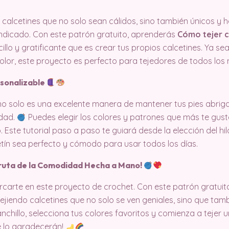
e calcetines que no solo sean cálidos, sino también únicos 
 indicado. Con este patrón gratuito, aprenderás
Cómo tejer c
illo y gratificante que es crear tus propios calcetines. Ya se
lor, este proyecto es perfecto para tejedores de todos los n
rsonalizable
 no solo es una excelente manera de mantener tus pies abrig
idad.
Puedes elegir los colores y patrones que más te gus
o. Este tutorial paso a paso te guiará desde la elección del hilo
ín sea perfecto y cómodo para usar todos los días.
ruta de la Comodidad Hecha a Mano!
rte en este proyecto de crochet. Con este patrón gratuito 
tejiendo calcetines que no solo se ven geniales, sino que t
chillo, selecciona tus colores favoritos y comienza a tejer 
te lo agradecerán!