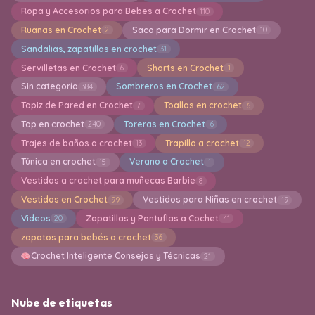
Ropa y Accesorios para Bebes a Crochet
110
Ruanas en Crochet
Saco para Dormir en Crochet
2
10
Sandalias, zapatillas en crochet
31
Servilletas en Crochet
Shorts en Crochet
6
1
Sin categoría
Sombreros en Crochet
384
62
Tapiz de Pared en Crochet
Toallas en crochet
7
6
Top en crochet
Toreras en Crochet
240
6
Trajes de baños a crochet
Trapillo a crochet
13
12
Túnica en crochet
Verano a Crochet
15
1
Vestidos a crochet para muñecas Barbie
8
Vestidos en Crochet
Vestidos para Niñas en crochet
99
19
Videos
Zapatillas y Pantuflas a Cochet
20
41
zapatos para bebés a crochet
36
Crochet Inteligente Consejos y Técnicas
21
Nube de etiquetas