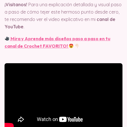
¡Visítanos!
Para una explicación detallada y visual paso
a paso de cómo tejer este hermoso punto desde cero,
te recomiendo ver el video explicativo en mi
canal de
YouTube
.
Mira y Aprende más diseños paso a paso en tu
canal de Crochet FAVORITO!