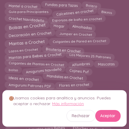
Bolero
Fundas para Tazas
Mantel a crochet
Calcetines en crochet
Bikinis
Guía para Principiantes
Crochet Navidadeño
Esponjas de baño en crochet
Bolsas en Crochet
Almohadas
Hogar
Decoración en Crochet
Jumper en Crochet
Mantas a Crochet
Colgantes de Pared en Crochet
Bisutería en Crochet
Lazos en Crochet
Mantas para Bebes a Crochet
Los Mejores 25 Patrones
Colgantes de Plantas en Crochet
Alfombras
Mascotas
Amigurumi Navideño
Cojines Puf
bolso
Ideas en crochet
Mandalas en Crochet
Amigurumi Patrones PDF
Flores en crochet
Amigurumi Patrones Gratis
Usamos cookies para analítica y anuncios. Puedes
Bandolera en Crochet
Chandal a crochet
aceptar o rechazar.
Más información
blog
Amigurumi para Principiantes
Amigurumis e Ideas Navideñas en Crochet
Rechazar
Aceptar
Capuchas en crochet
Cazadora
Bufandas
Amigurumi Juguetes para Bebes