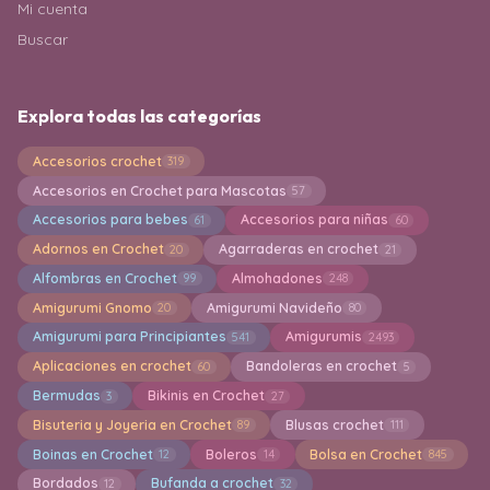
Mi cuenta
Buscar
Explora todas las categorías
Accesorios crochet
319
Accesorios en Crochet para Mascotas
57
Accesorios para bebes
Accesorios para niñas
61
60
Adornos en Crochet
Agarraderas en crochet
20
21
Alfombras en Crochet
Almohadones
99
248
Amigurumi Gnomo
Amigurumi Navideño
20
80
Amigurumi para Principiantes
Amigurumis
541
2493
Aplicaciones en crochet
Bandoleras en crochet
60
5
Bermudas
Bikinis en Crochet
3
27
Bisuteria y Joyeria en Crochet
Blusas crochet
89
111
Boinas en Crochet
Boleros
Bolsa en Crochet
12
14
845
Bordados
Bufanda a crochet
12
32