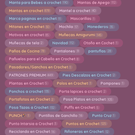
Manta para Bebes a crochet
Mantas de Apego
190
112
Mantas en crochet
Mantel a crochet
878
40
Marca paginas en crochet
Mascarillas
11
1
Mitones en Crochet
Mochila
Monederos
30
17
35
Motivos en crochet
Muñecas Amigurumi
85
145
Muñecas de tela
Navidad
Otoño en Cochet
2
112
1
Paños de Cocina
Pantalones
pantuflas
78
9
28
Pañuelos para el Cabello en Crochet
8
Pasadores/Ganchos en Crochet
1
PATRONES PREMIUM
Pies Descalzos en Crochet
449
2
Plantas en Crochet
Polos en Crochet
Pompones
5
1
1
Ponchos a crochet
Porta lapices a crochet
135
2
Portafotos en Crochet
Posa Platos en crochet
2
105
Posa Tazas a Crochet
Puffs en Crochet
132
5
PUNCH
Puntillas de Ganchillo
Punto Cruz
1
16
1
Punto Intarsia a Crochet
Puntos en Crochet
3
125
Reciclando en Crochet
Riñoneras en Crochet
16
12