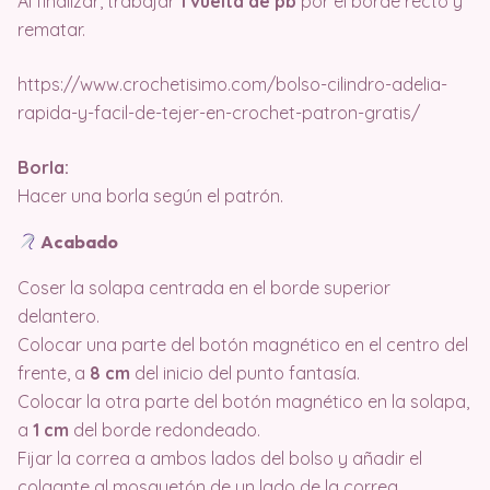
Al finalizar, trabajar
1 vuelta de pb
por el borde recto y
rematar.
https://www.crochetisimo.com/bolso-cilindro-adelia-
rapida-y-facil-de-tejer-en-crochet-patron-gratis/
Borla:
Hacer una borla según el patrón.
Acabado
Coser la solapa centrada en el borde superior
delantero.
Colocar una parte del botón magnético en el centro del
frente, a
8 cm
del inicio del punto fantasía.
Colocar la otra parte del botón magnético en la solapa,
a
1 cm
del borde redondeado.
Fijar la correa a ambos lados del bolso y añadir el
colgante al mosquetón de un lado de la correa.