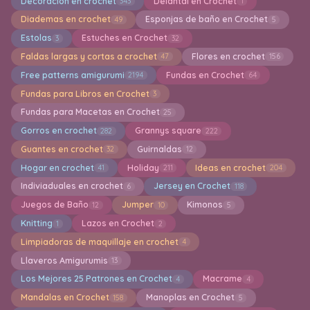
Decoración en crochet
Delantal en Crochet
343
1
Diademas en crochet
Esponjas de baño en Crochet
49
5
Estolas
Estuches en Crochet
3
32
Faldas largas y cortas a crochet
Flores en crochet
47
156
Free patterns amigurumi
Fundas en Crochet
2194
64
Fundas para Libros en Crochet
3
Fundas para Macetas en Crochet
25
Gorros en crochet
Grannys square
282
222
Guantes en crochet
Guirnaldas
32
12
Hogar en crochet
Holiday
Ideas en crochet
41
211
204
Indiviaduales en crochet
Jersey en Crochet
6
118
Juegos de Baño
Jumper
Kimonos
12
10
5
Knitting
Lazos en Crochet
1
2
Limpiadoras de maquillaje en crochet
4
Llaveros Amigurumis
13
Los Mejores 25 Patrones en Crochet
Macrame
4
4
Mandalas en Crochet
Manoplas en Crochet
158
5