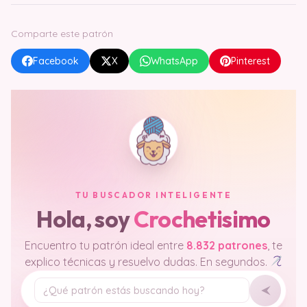
Comparte este patrón
Facebook
X
WhatsApp
Pinterest
TU BUSCADOR INTELIGENTE
Hola, soy
Crochetisimo
Encuentro tu patrón ideal entre
8.832 patrones
, te
explico técnicas y resuelvo dudas. En segundos.
Tu pregunta