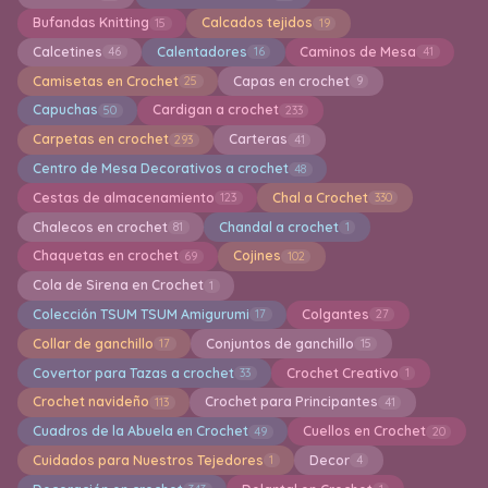
Bufandas Knitting
Calcados tejidos
15
19
Calcetines
Calentadores
Caminos de Mesa
46
16
41
Camisetas en Crochet
Capas en crochet
25
9
Capuchas
Cardigan a crochet
50
233
Carpetas en crochet
Carteras
293
41
Centro de Mesa Decorativos a crochet
48
Cestas de almacenamiento
Chal a Crochet
123
330
Chalecos en crochet
Chandal a crochet
81
1
Chaquetas en crochet
Cojines
69
102
Cola de Sirena en Crochet
1
Colección TSUM TSUM Amigurumi
Colgantes
17
27
Collar de ganchillo
Conjuntos de ganchillo
17
15
Covertor para Tazas a crochet
Crochet Creativo
33
1
Crochet navideño
Crochet para Principantes
113
41
Cuadros de la Abuela en Crochet
Cuellos en Crochet
49
20
Cuidados para Nuestros Tejedores
Decor
1
4