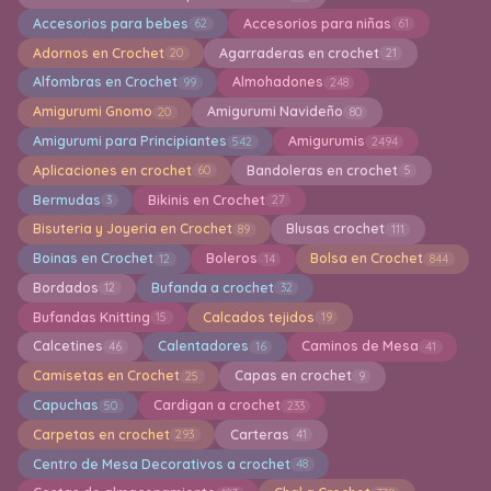
Accesorios para bebes
Accesorios para niñas
62
61
Adornos en Crochet
Agarraderas en crochet
20
21
Alfombras en Crochet
Almohadones
99
248
Amigurumi Gnomo
Amigurumi Navideño
20
80
Amigurumi para Principiantes
Amigurumis
542
2494
Aplicaciones en crochet
Bandoleras en crochet
60
5
Bermudas
Bikinis en Crochet
3
27
Bisuteria y Joyeria en Crochet
Blusas crochet
89
111
Boinas en Crochet
Boleros
Bolsa en Crochet
12
14
844
Bordados
Bufanda a crochet
12
32
Bufandas Knitting
Calcados tejidos
15
19
Calcetines
Calentadores
Caminos de Mesa
46
16
41
Camisetas en Crochet
Capas en crochet
25
9
Capuchas
Cardigan a crochet
50
233
Carpetas en crochet
Carteras
293
41
Centro de Mesa Decorativos a crochet
48