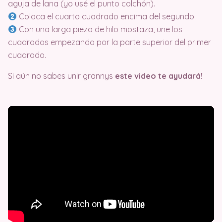
aguja de lana (yo usé el punto colchón).
Coloca el cuarto cuadrado encima del segundo.
Con una larga pieza de hilo mostaza, une los
cuadrados empezando por la parte superior del primer
cuadrado.
Si aún no sabes unir grannys
este video te ayudará!