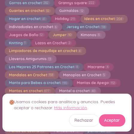
Gorros en crochet
Grannys square
282
222
Guantes en crochet
Guirnaldas
32
12
Hogar en crochet
Holiday
Ideas en crochet
41
211
204
Indiviaduales en crochet
Jersey en Crochet
6
118
Juegos de Baño
Jumper
Kimonos
12
10
5
Knitting
Lazos en Crochet
1
2
Limpiadoras de maquillaje en crochet
4
Llaveros Amigurumis
13
Los Mejores 25 Patrones en Crochet
Macrame
4
4
Mandalas en Crochet
Manoplas en Crochet
158
5
Manta para Bebes a crochet
Mantas de Apego
190
112
Mantas en crochet
Mantel a crochet
877
40
Marca paginas en crochet
Mascarillas
11
1
Usamos cookies para analítica y anuncios. Puedes
Mitones en Crochet
Mochila
Monederos
30
17
35
aceptar o rechazar.
Más información
Motivos en crochet
Muñecas Amigurumi
85
145
Rechazar
Aceptar
Muñecas de tela
Navidad
Otoño en Cochet
2
112
1
Paños de Cocina
Pantalones
pantuflas
78
9
28