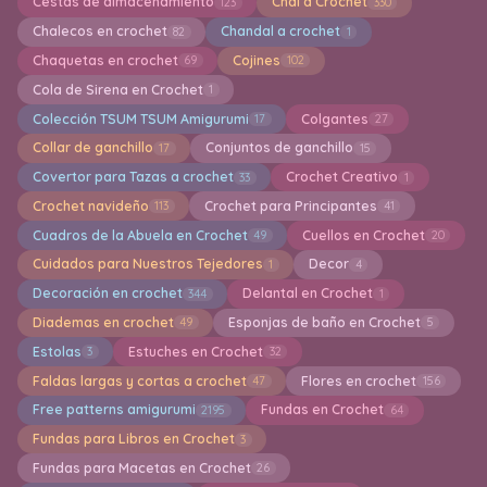
Cestas de almacenamiento
Chal a Crochet
123
330
Chalecos en crochet
Chandal a crochet
82
1
Chaquetas en crochet
Cojines
69
102
Cola de Sirena en Crochet
1
Colección TSUM TSUM Amigurumi
Colgantes
17
27
Collar de ganchillo
Conjuntos de ganchillo
17
15
Covertor para Tazas a crochet
Crochet Creativo
33
1
Crochet navideño
Crochet para Principantes
113
41
Cuadros de la Abuela en Crochet
Cuellos en Crochet
49
20
Cuidados para Nuestros Tejedores
Decor
1
4
Decoración en crochet
Delantal en Crochet
344
1
Diademas en crochet
Esponjas de baño en Crochet
49
5
Estolas
Estuches en Crochet
3
32
Faldas largas y cortas a crochet
Flores en crochet
47
156
Free patterns amigurumi
Fundas en Crochet
2195
64
Fundas para Libros en Crochet
3
Fundas para Macetas en Crochet
26