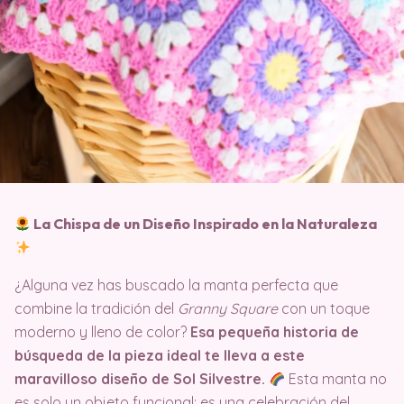
La Chispa de un Diseño Inspirado en la Naturaleza
¿Alguna vez has buscado la manta perfecta que
combine la tradición del
Granny Square
con un toque
moderno y lleno de color?
Esa pequeña historia de
búsqueda de la pieza ideal te lleva a este
maravilloso diseño de Sol Silvestre.
Esta manta no
es solo un objeto funcional; es una celebración del