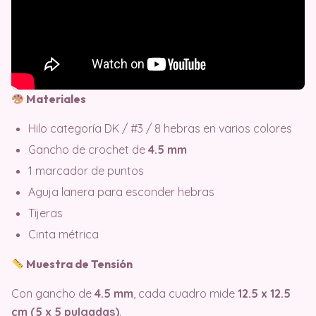
Materiales
Hilo categoría DK / #3 / 8 hebras en varios colores
Gancho de crochet de
4.5 mm
1 marcador de puntos
Aguja lanera para esconder hebras
Tijeras
Cinta métrica
Muestra de Tensión
Con gancho de
4.5 mm
, cada cuadro mide
12.5 x 12.5
cm (5 x 5 pulgadas)
.