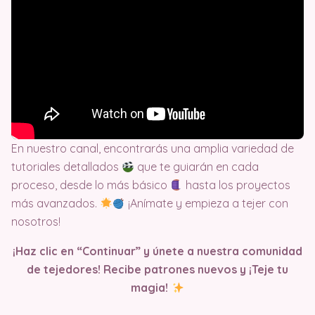
En nuestro canal, encontrarás una amplia variedad de
tutoriales detallados
que te guiarán en cada
proceso, desde lo más básico
hasta los proyectos
más avanzados.
¡Anímate y empieza a tejer con
nosotros!
¡Haz clic en “Continuar” y únete a nuestra comunidad
de tejedores! Recibe patrones nuevos y ¡Teje tu
magia!