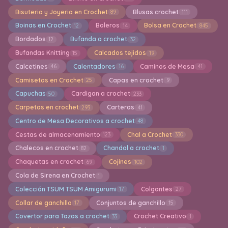
Bisuteria y Joyeria en Crochet
Blusas crochet
89
111
Boinas en Crochet
Boleros
Bolsa en Crochet
12
14
845
Bordados
Bufanda a crochet
12
32
Bufandas Knitting
Calcados tejidos
15
19
Calcetines
Calentadores
Caminos de Mesa
46
16
41
Camisetas en Crochet
Capas en crochet
25
9
Capuchas
Cardigan a crochet
50
233
Carpetas en crochet
Carteras
293
41
Centro de Mesa Decorativos a crochet
48
Cestas de almacenamiento
Chal a Crochet
123
330
Chalecos en crochet
Chandal a crochet
82
1
Chaquetas en crochet
Cojines
69
102
Cola de Sirena en Crochet
1
Colección TSUM TSUM Amigurumi
Colgantes
17
27
Collar de ganchillo
Conjuntos de ganchillo
17
15
Covertor para Tazas a crochet
Crochet Creativo
33
1