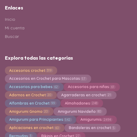
Enlaces
Inicio
Mi cuenta
Buscar
Explora todas las categorías
Accesorios crochet
319
Accesorios en Crochet para Mascotas
57
Accesorios para bebes
Accesorios para niñas
62
61
Adornos en Crochet
Agarraderas en crochet
20
21
Alfombras en Crochet
Almohadones
99
248
Amigurumi Gnomo
Amigurumi Navideño
20
80
Amigurumi para Principiantes
Amigurumis
542
2494
Aplicaciones en crochet
Bandoleras en crochet
60
5
Bermudas
Bikinis en Crochet
3
27