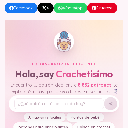
Facebook
X
WhatsApp
Pinterest
TU BUSCADOR INTELIGENTE
Hola, soy
Crochetisimo
Encuentro tu patrón ideal entre
8.832 patrones
, te
explico técnicas y resuelvo dudas. En segundos.
Tu pregunta
Amigurumis fáciles
Mantas de bebé
Patrones para principiantes
Bolsos en crochet