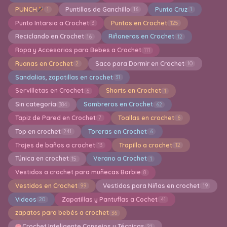
PUNCH
Puntillas de Ganchillo
Punto Cruz
1
16
1
Punto Intarsia a Crochet
Puntos en Crochet
3
125
Reciclando en Crochet
Riñoneras en Crochet
16
12
Ropa y Accesorios para Bebes a Crochet
111
Ruanas en Crochet
Saco para Dormir en Crochet
2
10
Sandalias, zapatillas en crochet
31
Servilletas en Crochet
Shorts en Crochet
6
1
Sin categoría
Sombreros en Crochet
384
62
Tapiz de Pared en Crochet
Toallas en crochet
7
6
Top en crochet
Toreras en Crochet
241
6
Trajes de baños a crochet
Trapillo a crochet
13
12
Túnica en crochet
Verano a Crochet
15
1
Vestidos a crochet para muñecas Barbie
8
Vestidos en Crochet
Vestidos para Niñas en crochet
99
19
Videos
Zapatillas y Pantuflas a Cochet
20
41
zapatos para bebés a crochet
36
Crochet Inteligente Consejos y Técnicas
21