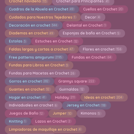
Crochet navideño
Crochet para Principantes
113
41
Cuadros de la Abuela en Crochet
Cuellos en Crochet
49
20
Cuidados para Nuestros Tejedores
Decor
1
4
Decoración en crochet
Delantal en Crochet
344
1
Diademas en crochet
Esponjas de baño en Crochet
49
5
Estolas
Estuches en Crochet
3
32
Faldas largas y cortas a crochet
Flores en crochet
47
156
Free patterns amigurumi
Fundas en Crochet
2195
64
Fundas para Libros en Crochet
3
Fundas para Macetas en Crochet
26
Gorros en crochet
Grannys square
282
222
Guantes en crochet
Guirnaldas
32
12
Hogar en crochet
Holiday
Ideas en crochet
41
211
204
Indiviaduales en crochet
Jersey en Crochet
6
118
Juegos de Baño
Jumper
Kimonos
12
10
5
Knitting
Lazos en Crochet
1
2
Limpiadoras de maquillaje en crochet
4