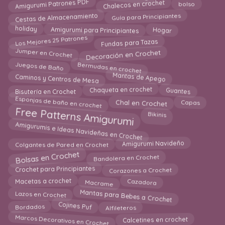
Amigurumi Patrones PDF
Chalecos en crochet
bolso
Cestas de Almacenamiento
Guía para Principiantes
holiday
Amigurumi para Principiantes
Hogar
Los Mejores 25 Patrones
Fundas para Tazas
Jumper en Crochet
Decoración en Crochet
Bermudas en crochet
Juegos de Baño
Caminos y Centros de Mesa
Mantas de Apego
Guantes
Chaqueta en crochet
Bisutería en Crochet
Esponjas de baño en crochet
Chal en Crochet
Capas
Free Patterns Amigurumi
Bikinis
Amigurumis e Ideas Navideñas en Crochet
Colgantes de Pared en Crochet
Amigurumi Navideño
Bolsas en Crochet
Bandolera en Crochet
Crochet para Principiantes
Corazones a Crochet
Macetas a crochet
Macrame
Cazadora
Mantas para Bebes a Crochet
Lazos en Crochet
Cojines Puf
Bordados
Alfileteros
Marcos Decorativos en Crochet
Calcetines en crochet