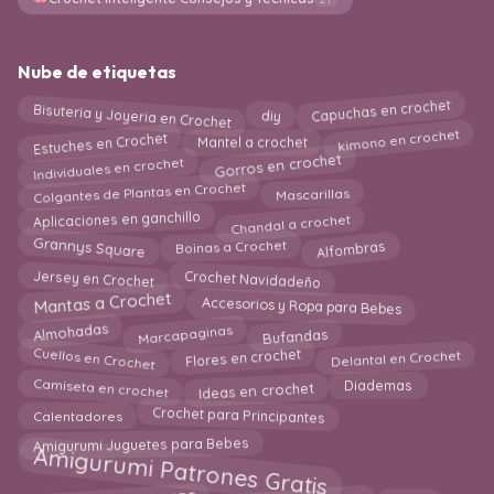
Nube de etiquetas
Capuchas en crochet
Bisuteria y Joyeria en Crochet
diy
kimono en crochet
Estuches en Crochet
Mantel a crochet
Gorros en crochet
Individuales en crochet
Colgantes de Plantas en Crochet
Mascarillas
Chandal a crochet
Aplicaciones en ganchillo
Grannys Square
Boinas a Crochet
Alfombras
Crochet Navidadeño
Jersey en Crochet
Accesorios y Ropa para Bebes
Mantas a Crochet
Almohadas
Marcapaginas
Bufandas
Cuellos en Crochet
Delantal en Crochet
Flores en crochet
Camiseta en crochet
Ideas en crochet
Diademas
Calentadores
Crochet para Principantes
Amigurumi Juguetes para Bebes
Amigurumi Patrones Gratis