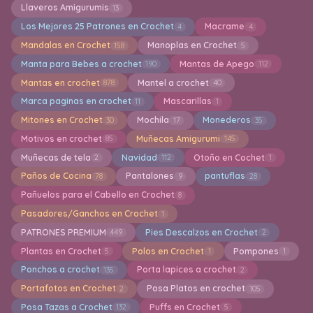
Llaveros Amigurumis
13
Los Mejores 25 Patrones en Crochet
Macrame
4
4
Mandalas en Crochet
Manoplas en Crochet
158
5
Manta para Bebes a crochet
Mantas de Apego
190
112
Mantas en crochet
Mantel a crochet
878
40
Marca paginas en crochet
Mascarillas
11
1
Mitones en Crochet
Mochila
Monederos
30
17
35
Motivos en crochet
Muñecas Amigurumi
85
145
Muñecas de tela
Navidad
Otoño en Cochet
2
112
1
Paños de Cocina
Pantalones
pantuflas
78
9
28
Pañuelos para el Cabello en Crochet
8
Pasadores/Ganchos en Crochet
1
PATRONES PREMIUM
Pies Descalzos en Crochet
449
2
Plantas en Crochet
Polos en Crochet
Pompones
5
1
1
Ponchos a crochet
Porta lapices a crochet
135
2
Portafotos en Crochet
Posa Platos en crochet
2
105
Posa Tazas a Crochet
Puffs en Crochet
132
5