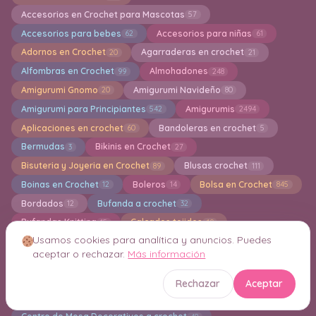
Accesorios en Crochet para Mascotas
57
Accesorios para bebes
Accesorios para niñas
62
61
Adornos en Crochet
Agarraderas en crochet
20
21
Alfombras en Crochet
Almohadones
99
248
Amigurumi Gnomo
Amigurumi Navideño
20
80
Amigurumi para Principiantes
Amigurumis
542
2494
Aplicaciones en crochet
Bandoleras en crochet
60
5
Bermudas
Bikinis en Crochet
3
27
Bisuteria y Joyeria en Crochet
Blusas crochet
89
111
Boinas en Crochet
Boleros
Bolsa en Crochet
12
14
845
Bordados
Bufanda a crochet
12
32
Bufandas Knitting
Calcados tejidos
15
19
Usamos cookies para analítica y anuncios. Puedes
Calcetines
Calentadores
Caminos de Mesa
46
16
41
aceptar o rechazar.
Más información
Camisetas en Crochet
Capas en crochet
25
9
Capuchas
Cardigan a crochet
50
233
Rechazar
Aceptar
Carpetas en crochet
Carteras
293
41