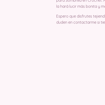
para Sombrilla en Crochet. 
la hará lucir más bonita y 
Espero que disfrutes tejie
duden en contactarme si ti