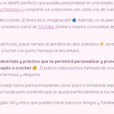
es un diseño perfecto que puedes personalizar en una amplia 
ochetisimo
y comparte tus creaciones con cada uno de nuest
 crochet, ¡El límite es tu imaginación!
Además, no te pier
te a nuestro canal de
YouTube.
¡Únete a nuestra comunidad de
 disfrutas, pasar tiempo al aire libre en días soleados
, est
 crochet con punto fantasía te encantará.
divertido y práctico que te permitirá personalizar y prot
 tejido a crochet
.
El patrón utiliza puntos fantasía de cr
a hermosa y elegante.
cuado tanto para principiantes como para crochetistas ex
a funda para sombrilla que se ajuste perfectamente a tus n
alo útil y único que puedes hacer para tus amigos y familiar