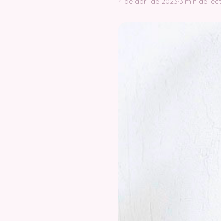
4 de abril de 2023
·
3 min de lec