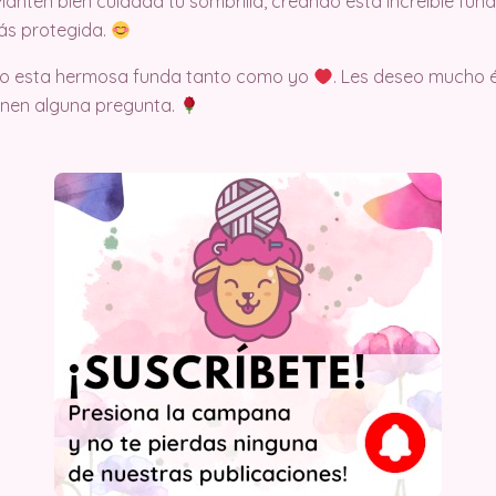
Mantén bien cuidada tu sombrilla, creando esta increíble fund
más protegida.
ndo esta hermosa funda tanto como yo
. Les deseo mucho é
enen alguna pregunta.