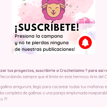
r tus proyectos, suscribirte a Crochetisimo ? para así re
¡Recordando siempre que el límite en este hermoso Arte del C
 gallina amigurumi, llego para cacarear todas tus mañanas e
ilia completa de gallinas o una pareja emplumada inseparabl
o ??