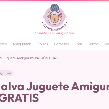
El límite es tu imaginación
atis
Amigurumis
Bolsas
Carpetas
Chal
Gorros
Ma
va Juguete Amigurumi PATRÓN GRATIS
igurumi
Malva Juguete Amigu
GRATIS