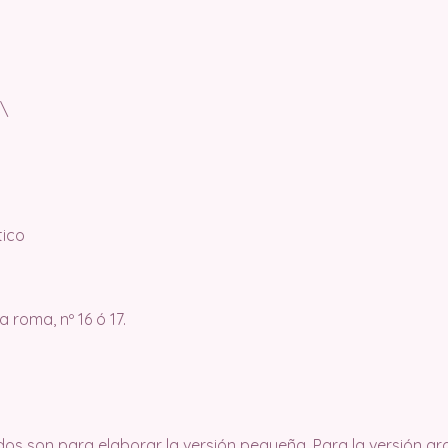
 \
tico
 roma, nº 16 ó 17.
dos son para elaborar la versión pequeña. Para la versión g