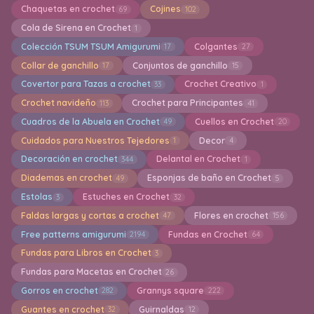
Chaquetas en crochet
Cojines
69
102
Cola de Sirena en Crochet
1
Colección TSUM TSUM Amigurumi
Colgantes
17
27
Collar de ganchillo
Conjuntos de ganchillo
17
15
Covertor para Tazas a crochet
Crochet Creativo
33
1
Crochet navideño
Crochet para Principantes
113
41
Cuadros de la Abuela en Crochet
Cuellos en Crochet
49
20
Cuidados para Nuestros Tejedores
Decor
1
4
Decoración en crochet
Delantal en Crochet
344
1
Diademas en crochet
Esponjas de baño en Crochet
49
5
Estolas
Estuches en Crochet
3
32
Faldas largas y cortas a crochet
Flores en crochet
47
156
Free patterns amigurumi
Fundas en Crochet
2194
64
Fundas para Libros en Crochet
3
Fundas para Macetas en Crochet
26
Gorros en crochet
Grannys square
282
222
Guantes en crochet
Guirnaldas
32
12