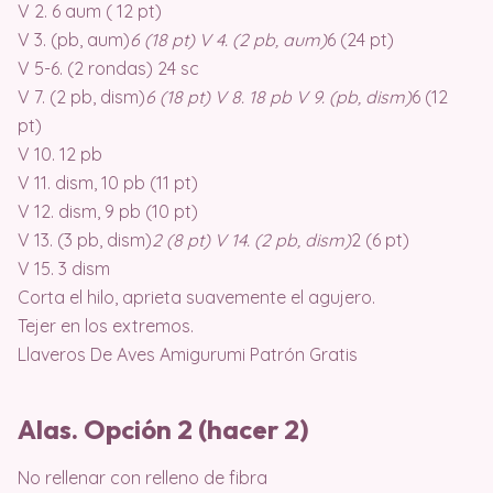
V 2. 6 aum ( 12 pt)
V 3. (pb, aum)
6 (18 pt) V 4. (2 pb, aum)
6 (24 pt)
V 5-6. (2 rondas) 24 sc
V 7. (2 pb, dism)
6 (18 pt) V 8. 18 pb V 9. (pb, dism)
6 (12
pt)
V 10. 12 pb
V 11. dism, 10 pb (11 pt)
V 12. dism, 9 pb (10 pt)
V 13. (3 pb, dism)
2 (8 pt) V 14. (2 pb, dism)
2 (6 pt)
V 15. 3 dism
Corta el hilo, aprieta suavemente el agujero.
Tejer en los extremos.
Llaveros De Aves Amigurumi Patrón Gratis
Alas. Opción 2 (hacer 2)
No rellenar con relleno de fibra