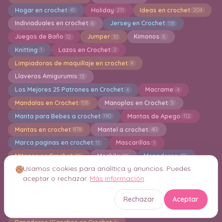
Hogar en crochet
Holiday
Ideas en crochet
41
211
204
Indiviaduales en crochet
Jersey en Crochet
6
118
Juegos de Baño
Jumper
Kimonos
12
10
5
Knitting
Lazos en Crochet
1
2
Limpiadoras de maquillaje en crochet
4
Llaveros Amigurumis
13
Los Mejores 25 Patrones en Crochet
Macrame
4
4
Mandalas en Crochet
Manoplas en Crochet
158
5
Manta para Bebes a crochet
Mantas de Apego
190
112
Mantas en crochet
Mantel a crochet
878
40
Marca paginas en crochet
Mascarillas
11
1
Mitones en Crochet
Mochila
Monederos
30
17
35
Usamos cookies para analítica y anuncios. Puedes
Motivos en crochet
Muñecas Amigurumi
85
145
aceptar o rechazar.
Más información
Muñecas de tela
Navidad
Otoño en Cochet
2
112
1
Paños de Cocina
Pantalones
pantuflas
78
9
28
Rechazar
Aceptar
Pañuelos para el Cabello en Crochet
8