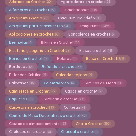
Adornos en Crochet
Agarraderas en crochet
20
21
Alfombras en Crochet
Almohadones
99
248
Amigurumi Gnomo
Amigurumi Navideño
20
80
Amigurumi para Principiantes
Amigurumis
541
2493
Aplicaciones en crochet
Bandoleras en crochet
60
5
Bermudas
Bikinis en Crochet
3
27
Bisuteria y Joyeria en Crochet
Blusas crochet
89
111
Boinas en Crochet
Boleros
Bolsa en Crochet
12
14
845
Bordados
Bufanda a crochet
12
32
Bufandas Knitting
Calcados tejidos
15
19
Calcetines
Calentadores
Caminos de Mesa
46
16
41
Camisetas en Crochet
Capas en crochet
25
9
Capuchas
Cardigan a crochet
50
233
Carpetas en crochet
Carteras
293
41
Centro de Mesa Decorativos a crochet
48
Cestas de almacenamiento
Chal a Crochet
123
330
Chalecos en crochet
Chandal a crochet
81
1