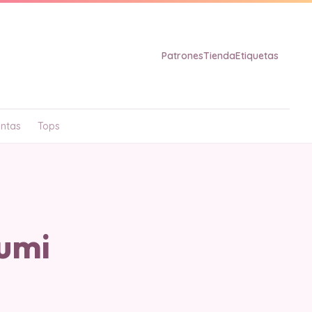
Patrones
Tienda
Etiquetas
ntas
Tops
umi