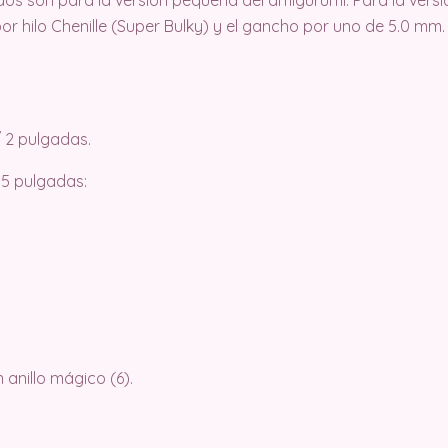
dos son para la versión pequeña del amigurumi. Para la vers
 por hilo Chenille (Super Bulky) y el gancho por uno de 5.0 mm.
 2 pulgadas.
 5 pulgadas:
anillo mágico (6).